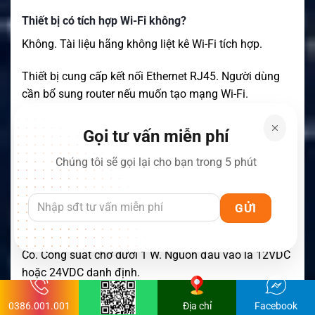
Thiết bị có tích hợp Wi-Fi không?
Không. Tài liệu hãng không liệt kê Wi-Fi tích hợp.
Thiết bị cung cấp kết nối Ethernet RJ45. Người dùng
cần bổ sung router nếu muốn tạo mạng Wi-Fi.
Toàn bộ hệ thống có đạt IP65 không?
Gọi tư vấn miễn phí
Không. Chỉ ăng-ten ODU đạt IP65.
Chúng tôi sẽ gọi lại cho bạn trong 5 phút
Modem IDU đạt IP40. Modem cần được lắp trong nhà
hoặc tủ kỹ thuật.
Thiết bị có phù hợp với năng lượng mặt trời không?
Có. Công suất chờ dưới 1 W. Nguồn đầu vào là 12VDC
hoặc 24VDC danh định.
Thông số này phù hợp với hệ thống pin và năng lượng
0386.001.001
Địa chỉ
Facebook