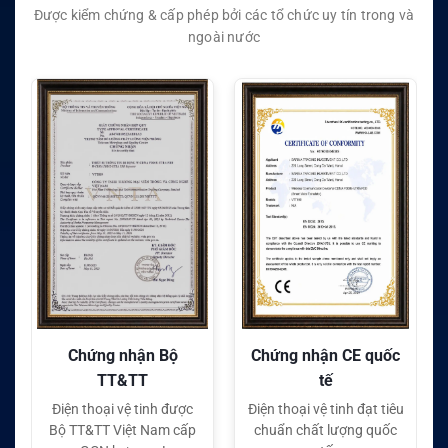
Được kiểm chứng & cấp phép bởi các tổ chức uy tín trong và
ngoài nước
Chứng nhận CE quốc
Chứng nhận FC quốc
tế
tế
c
Điện thoại vệ tinh đạt tiêu
Điện thoại vệ tinh đạt tiêu
p
chuẩn chất lượng quốc
chuẩn chất lượng quốc