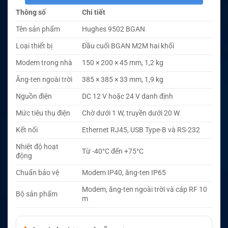
Thông số
Chi tiết
Tên sản phẩm
Hughes 9502 BGAN
Loại thiết bị
Đầu cuối BGAN M2M hai khối
Modem trong nhà
150 × 200 × 45 mm, 1,2 kg
Ăng-ten ngoài trời
385 × 385 × 33 mm, 1,9 kg
Nguồn điện
DC 12 V hoặc 24 V danh định
Mức tiêu thụ điện
Chờ dưới 1 W, truyền dưới 20 W
Kết nối
Ethernet RJ45, USB Type-B và RS-232
Nhiệt độ hoạt
Từ -40°C đến +75°C
động
Chuẩn bảo vệ
Modem IP40, ăng-ten IP65
Modem, ăng-ten ngoài trời và cáp RF 10
Bộ sản phẩm
m