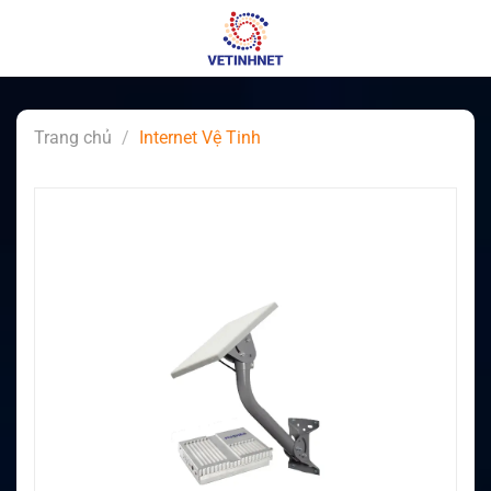
Skip
to
content
Trang chủ
/
Internet Vệ Tinh