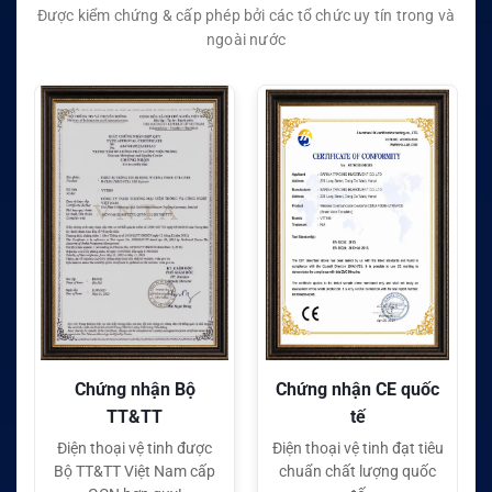
Được kiểm chứng & cấp phép bởi các tổ chức uy tín trong và
ngoài nước
Bộ
Chứng nhận CE quốc
Chứng nhận FC quốc
tế
tế
 được
Điện thoại vệ tinh đạt tiêu
Điện thoại vệ tinh đạt tiêu
m cấp
chuẩn chất lượng quốc
chuẩn chất lượng quốc