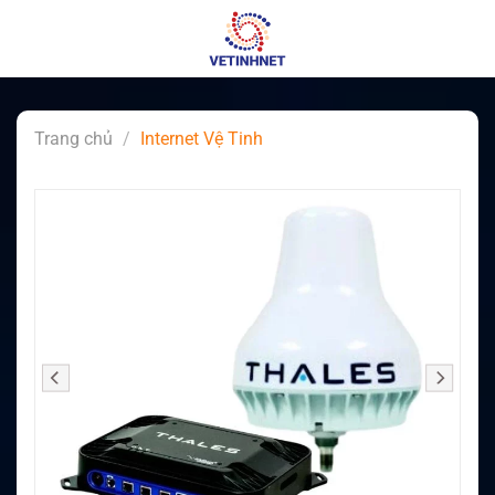
Skip
to
content
Trang chủ
/
Internet Vệ Tinh