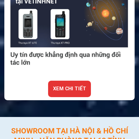
XEM CHI TIẾT
SHOWROOM TẠI HÀ NỘI & HỒ CHÍ