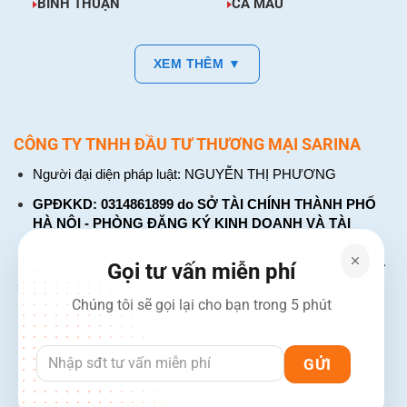
BÌNH THUẬN
CÀ MAU
XEM THÊM ▼
CÔNG TY TNHH ĐẦU TƯ THƯƠNG MẠI SARINA
Người đại diện pháp luật: NGUYỄN THỊ PHƯƠNG
GPĐKKD: 0314861899 do SỞ TÀI CHÍNH THÀNH PHỐ
HÀ NỘI - PHÒNG ĐĂNG KÝ KINH DOANH VÀ TÀI
CHÍNH DOANH NGHIỆP cấp. Đăng ký lần đầu: ngày 26
tháng 01 năm 2018. Đăng ký thay đổi lần thứ: 4, ngày 31
Gọi tư vấn miễn phí
tháng 03 năm 2026
Chúng tôi sẽ gọi lại cho bạn trong 5 phút
226 Đường Láng, Đống Đa, Hà Nội
137 Đường Hòa Hưng, Phường 12, Quận 10, TP. Hồ Chí
Minh
Hotline: 1900 2106 - 0386 001 001