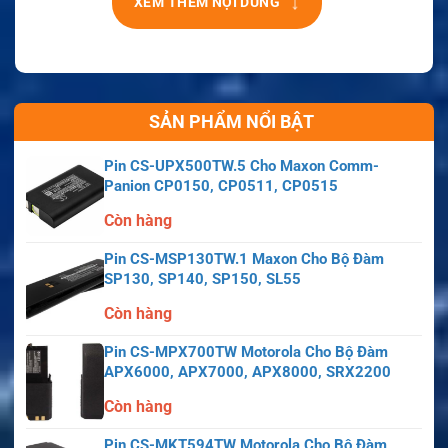
↓
XEM THÊM NỘI DUNG
SẢN PHẨM NỔI BẬT
Pin CS-UPX500TW.5 Cho Maxon Comm-
Panion CP0150, CP0511, CP0515
Còn hàng
Pin CS-MSP130TW.1 Maxon Cho Bộ Đàm
SP130, SP140, SP150, SL55
Còn hàng
Pin CS-MPX700TW Motorola Cho Bộ Đàm
APX6000, APX7000, APX8000, SRX2200
Còn hàng
Pin CS-MKT594TW Motorola Cho Bộ Đàm