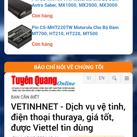
Astro Saber, MX1000, MX2000, MX3000
Còn hàng
Pin CS-MHT220TW Motorola Cho Bộ Đàm
MT700, HT210, HT220, MT500
Còn hàng
BÁO CHÍ NÓI VỀ CHÚNG TÔI