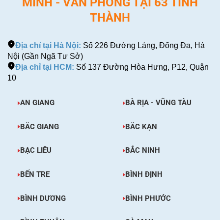
MINH - VĂN PHÒNG TẠI 63 TỈNH
THÀNH
Địa chỉ tại Hà Nội:
Số 226 Đường Láng, Đống Đa, Hà
Nội (Gần Ngã Tư Sở)
Địa chỉ tại HCM:
Số 137 Đường Hòa Hưng, P12, Quận
10
AN GIANG
BÀ RỊA - VŨNG TÀU
BẮC GIANG
BẮC KẠN
BẠC LIÊU
BẮC NINH
BẾN TRE
BÌNH ĐỊNH
BÌNH DƯƠNG
BÌNH PHƯỚC