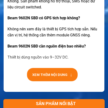
Không. Sản phẩm không hỗ trợ thoại, SMS hoặc dữ
liệu circuit switched.
Beam 9602N SBD có GPS tích hợp không?
Không nên xem đây là thiết bị GPS tích hợp sẵn. Nếu
cần vị trí, hệ thống cần thêm module GNSS riêng.
Beam 9602N SBD cần nguồn điện bao nhiêu?
Thiết bị dùng nguồn vào 9–32V DC.
↓
XEM THÊM NỘI DUNG
SẢN PHẨM NỔI BẬT