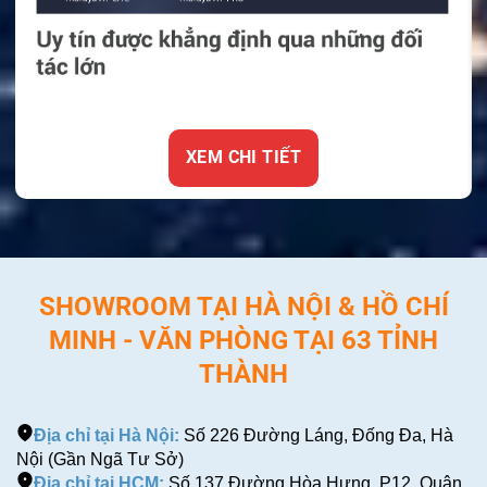
XEM CHI TIẾT
SHOWROOM TẠI HÀ NỘI & HỒ CHÍ
MINH - VĂN PHÒNG TẠI 63 TỈNH
THÀNH
Địa chỉ tại Hà Nội:
Số 226 Đường Láng, Đống Đa, Hà
Nội (Gần Ngã Tư Sở)
Địa chỉ tại HCM:
Số 137 Đường Hòa Hưng, P12, Quận