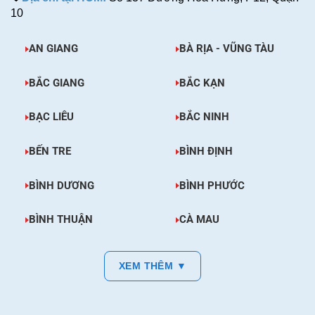
10
AN GIANG
BÀ RỊA - VŨNG TÀU
BẮC GIANG
BẮC KẠN
BẠC LIÊU
BẮC NINH
BẾN TRE
BÌNH ĐỊNH
BÌNH DƯƠNG
BÌNH PHƯỚC
BÌNH THUẬN
CÀ MAU
XEM THÊM ▼