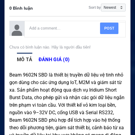
Sort by
0 Bình luận
POST
Chưa có bình luận nào. Hãy là người đầu tiên!
MÔ TẢ
ĐÁNH GIÁ (0)
Beam 9602N SBD là thiết bị truyền dữ liệu vệ tinh nhỏ
gọn dùng cho các ứng dụng IoT, M2M và giám sát từ
xa. Sản phẩm hoạt động qua dịch vụ Iridium Short
Burst Data, cho phép gửi và nhận các gói dữ liệu ngắn
trên phạm vi toàn cầu. Với thiết kế vỏ kim loại bền,
nguồn vào 9–32V DC, cổng USB và Serial RS232,
Beam 9602N SBD phù hợp để tích hợp vào hệ thống
theo dõi phương tiện, giám sát thiết bị, cảnh báo từ xa