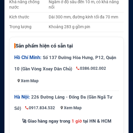
Khả năng chống
Ngâm ở độ sâu đến 10 m, có khả năng
nước
nổi
Kích thước
Dài 300 mm, đường kính tối đa 70 mm
Trọng lượng
Khoảng 283 g gồm pin
Sản phẩm hiện có sẵn tại
Hồ Chí Minh:
Số 137 Đường Hòa Hưng, P12, Quận
0386.002.002
10 (Gần Vòng Xoay Dân Chủ)
Xem Map
Hà Nội:
226 Đường Láng - Đống Đa (Gần Ngã Tư
0917.834.532
Xem Map
Sở)
🚀 Giao hàng ngay trong
1 giờ
tại HN & HCM