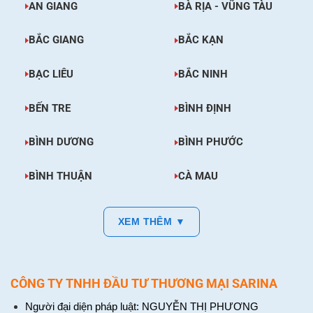
AN GIANG
BÀ RỊA - VŨNG TÀU
BẮC GIANG
BẮC KẠN
BẠC LIÊU
BẮC NINH
BẾN TRE
BÌNH ĐỊNH
BÌNH DƯƠNG
BÌNH PHƯỚC
BÌNH THUẬN
CÀ MAU
XEM THÊM ▼
CÔNG TY TNHH ĐẦU TƯ THƯƠNG MẠI SARINA
Người đại diện pháp luật: NGUYỄN THỊ PHƯƠNG