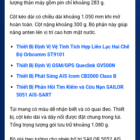
lượng thân máy gồm pin chỉ khoảng 283 g.
Cột kéo dài có chiều dài khoảng 1.050 mm khi mở
hoàn toàn. Cột nặng khoảng 300 g. Bộ phận này giúp
nâng anten lên vị trí cao hơn mặt nước.
Thiết Bị Định Vị Vệ Tinh Tích Hợp Liên Lạc Hai Chế
Độ Orbcomm ST9101
Thiết Bị Định Vị GSM/GPS Queclink GV500N
Thiết Bị Phát Sóng AIS Icom CB2000 Class B
Thiết Bị Phản Hồi Tìm Kiếm và Cứu Nạn SAILOR
5051 AIS-SART
Túi mang có màu dễ nhận biết và có quai đeo. Thiết
bị, cột kéo dài và dây nổi được đặt chung trong túi.
Tổng trọng lượng gói lưu trữ khoảng 1.080 g.
Bộ giá treo tường cho phép bố trí SAILOR 5052 AIS