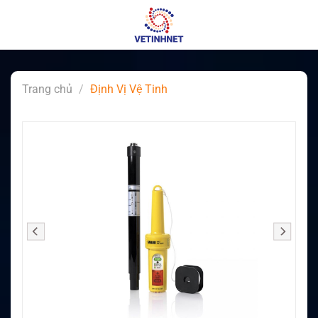
Skip
to
content
Trang chủ
/
Định Vị Vệ Tinh