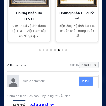
Chứng nhận Bộ
Chứng nhận CE quốc
TT&TT
tế
Điện thoại vệ tinh được
Điện thoại vệ tinh đạt tiêu
Bộ TT&TT Việt Nam cấp
chuẩn chất lượng quốc
GCN hợp quy!
tế
Sort by
0 Bình luận
POST
Chưa có bình luận nào. Hãy là người đầu tiên!
MÔ TẢ
ĐÁNH GIÁ (0)