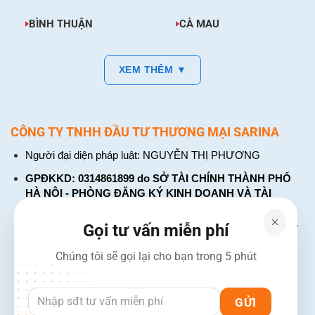
BÌNH THUẬN
CÀ MAU
XEM THÊM ▼
CÔNG TY TNHH ĐẦU TƯ THƯƠNG MẠI SARINA
Người đại diện pháp luật: NGUYỄN THỊ PHƯƠNG
GPĐKKD: 0314861899 do SỞ TÀI CHÍNH THÀNH PHỐ
HÀ NỘI - PHÒNG ĐĂNG KÝ KINH DOANH VÀ TÀI
CHÍNH DOANH NGHIỆP cấp. Đăng ký lần đầu: ngày 26
tháng 01 năm 2018. Đăng ký thay đổi lần thứ: 4, ngày 31
Gọi tư vấn miễn phí
tháng 03 năm 2026
Chúng tôi sẽ gọi lại cho bạn trong 5 phút
226 Đường Láng, Đống Đa, Hà Nội
137 Đường Hòa Hưng, Phường 12, Quận 10, TP. Hồ Chí
Minh