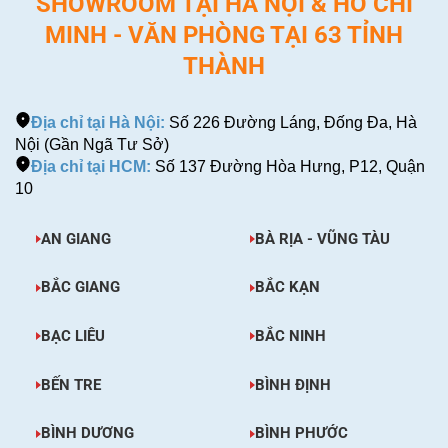
SHOWROOM TẠI HÀ NỘI & HỒ CHÍ
MINH - VĂN PHÒNG TẠI 63 TỈNH
THÀNH
Địa chỉ tại Hà Nội:
Số 226 Đường Láng, Đống Đa, Hà
Nội (Gần Ngã Tư Sở)
Địa chỉ tại HCM:
Số 137 Đường Hòa Hưng, P12, Quận
10
AN GIANG
BÀ RỊA - VŨNG TÀU
BẮC GIANG
BẮC KẠN
BẠC LIÊU
BẮC NINH
BẾN TRE
BÌNH ĐỊNH
BÌNH DƯƠNG
BÌNH PHƯỚC