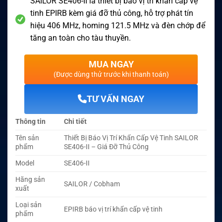
SAILOR SE406-II là thiết bị báo vị trí khẩn cấp vệ
tinh EPIRB kèm giá đỡ thủ công, hỗ trợ phát tín
hiệu 406 MHz, homing 121.5 MHz và đèn chớp để
tăng an toàn cho tàu thuyền.
MUA NGAY
(Được dùng thử trước khi thanh toán)
TƯ VẤN NGAY
Thông tin
Chi tiết
Tên sản
Thiết Bị Báo Vị Trí Khẩn Cấp Vệ Tinh SAILOR
phẩm
SE406-II – Giá Đỡ Thủ Công
Model
SE406-II
Hãng sản
SAILOR / Cobham
xuất
Loại sản
EPIRB báo vị trí khẩn cấp vệ tinh
phẩm