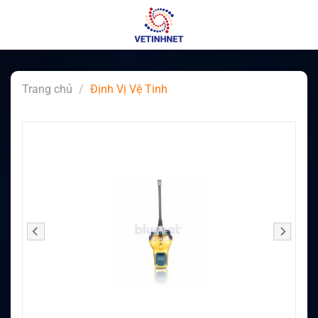
Skip
to
content
Trang chủ
/
Định Vị Vệ Tinh