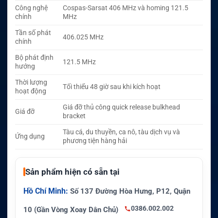
Công nghệ
Cospas-Sarsat 406 MHz và homing 121.5
chính
MHz
Tần số phát
406.025 MHz
chính
Bộ phát định
121.5 MHz
hướng
Thời lượng
Tối thiểu 48 giờ sau khi kích hoạt
hoạt động
Giá đỡ thủ công quick release bulkhead
Giá đỡ
bracket
Tàu cá, du thuyền, ca nô, tàu dịch vụ và
Ứng dụng
phương tiện hàng hải
Sản phẩm hiện có sẵn tại
Hồ Chí Minh:
Số 137 Đường Hòa Hưng, P12, Quận
0386.002.002
10 (Gần Vòng Xoay Dân Chủ)