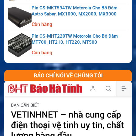
Pin CS-MKT594TW Motorola Cho Bộ Đàm
Astro Saber, MX1000, MX2000, MX3000
Còn hàng
Pin CS-MHT220TW Motorola Cho Bộ Đàm
MT700, HT210, HT220, MT500
Còn hàng
BÁO CHÍ NÓI VỀ CHÚNG TÔI