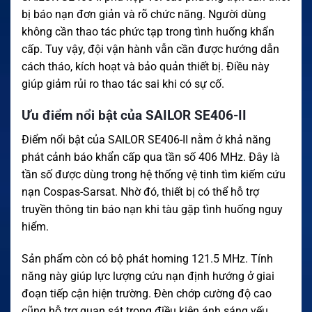
bị báo nạn đơn giản và rõ chức năng. Người dùng
không cần thao tác phức tạp trong tình huống khẩn
cấp. Tuy vậy, đội vận hành vẫn cần được hướng dẫn
cách tháo, kích hoạt và bảo quản thiết bị. Điều này
giúp giảm rủi ro thao tác sai khi có sự cố.
Ưu điểm nổi bật của SAILOR SE406-II
Điểm nổi bật của SAILOR SE406-II nằm ở khả năng
phát cảnh báo khẩn cấp qua tần số 406 MHz. Đây là
tần số được dùng trong hệ thống vệ tinh tìm kiếm cứu
nạn Cospas-Sarsat. Nhờ đó, thiết bị có thể hỗ trợ
truyền thông tin báo nạn khi tàu gặp tình huống nguy
hiểm.
Sản phẩm còn có bộ phát homing 121.5 MHz. Tính
năng này giúp lực lượng cứu nạn định hướng ở giai
đoạn tiếp cận hiện trường. Đèn chớp cường độ cao
cũng hỗ trợ quan sát trong điều kiện ánh sáng yếu.