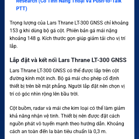
Research (Có Tính Năng Thoại Và Push-to-Talk
PTT)
Trọng lượng của Lars Thrane LT-300 GNSS chỉ khoảng
153 g khi dùng bộ gá cột. Phiên bản gá mái nặng
khoảng 148 g. Kích thước gọn giúp giảm tải cho vị trí
lắp.
Lắp đặt và kết nối Lars Thrane LT-300 GNSS
Lars Thrane LT-300 GNSS có thể được lắp trên cột
đường kính một inch. Bộ gá mái cho phép cố định
thiết bị trên bề mặt phẳng. Người lắp đặt nên chọn vị
trí có góc nhìn rộng lên bầu trời.
Cột buồm, radar và mái che kim loại có thể làm giảm
khả năng nhận vệ tinh. Thiết bị nên được đặt cách
nguồn phát vô tuyến mạnh theo hướng dẫn. Khoảng
cách an toàn đến la bàn tiêu chuẩn là 0,3 m.