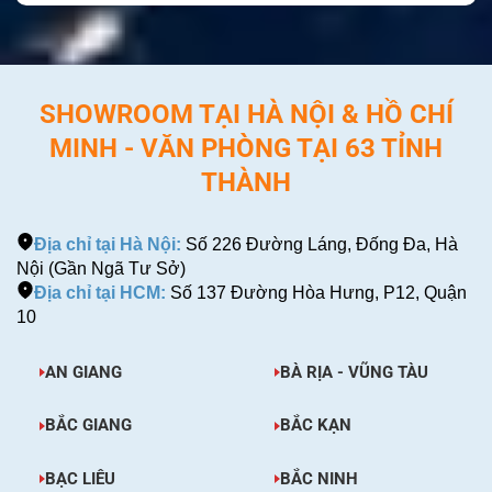
SHOWROOM TẠI HÀ NỘI & HỒ CHÍ
MINH - VĂN PHÒNG TẠI 63 TỈNH
THÀNH
Địa chỉ tại Hà Nội:
Số 226 Đường Láng, Đống Đa, Hà
Nội (Gần Ngã Tư Sở)
Địa chỉ tại HCM:
Số 137 Đường Hòa Hưng, P12, Quận
10
AN GIANG
BÀ RỊA - VŨNG TÀU
BẮC GIANG
BẮC KẠN
BẠC LIÊU
BẮC NINH