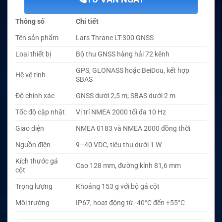
Thông số
Chi tiết
Tên sản phẩm
Lars Thrane LT-300 GNSS
Loại thiết bị
Bộ thu GNSS hàng hải 72 kênh
GPS, GLONASS hoặc BeiDou, kết hợp
Hệ vệ tinh
SBAS
Độ chính xác
GNSS dưới 2,5 m; SBAS dưới 2 m
Tốc độ cập nhật
Vị trí NMEA 2000 tối đa 10 Hz
Giao diện
NMEA 0183 và NMEA 2000 đồng thời
Nguồn điện
9–40 VDC, tiêu thụ dưới 1 W
Kích thước gá
Cao 128 mm, đường kính 81,6 mm
cột
Trọng lượng
Khoảng 153 g với bộ gá cột
Môi trường
IP67, hoạt động từ -40°C đến +55°C