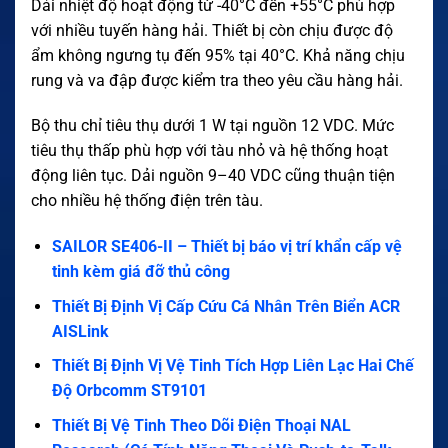
Dải nhiệt độ hoạt động từ -40°C đến +55°C phù hợp
với nhiều tuyến hàng hải. Thiết bị còn chịu được độ
ẩm không ngưng tụ đến 95% tại 40°C. Khả năng chịu
rung và va đập được kiểm tra theo yêu cầu hàng hải.
Bộ thu chỉ tiêu thụ dưới 1 W tại nguồn 12 VDC. Mức
tiêu thụ thấp phù hợp với tàu nhỏ và hệ thống hoạt
động liên tục. Dải nguồn 9–40 VDC cũng thuận tiện
cho nhiều hệ thống điện trên tàu.
SAILOR SE406-II – Thiết bị báo vị trí khẩn cấp vệ
tinh kèm giá đỡ thủ công
Thiết Bị Định Vị Cấp Cứu Cá Nhân Trên Biển ACR
AISLink
Thiết Bị Định Vị Vệ Tinh Tích Hợp Liên Lạc Hai Chế
Độ Orbcomm ST9101
Thiết Bị Vệ Tinh Theo Dõi Điện Thoại NAL