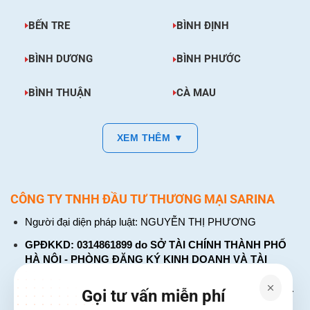
BẾN TRE
BÌNH ĐỊNH
BÌNH DƯƠNG
BÌNH PHƯỚC
BÌNH THUẬN
CÀ MAU
XEM THÊM ▼
CÔNG TY TNHH ĐẦU TƯ THƯƠNG MẠI SARINA
Người đại diện pháp luật: NGUYỄN THỊ PHƯƠNG
GPĐKKD: 0314861899 do SỞ TÀI CHÍNH THÀNH PHỐ
HÀ NỘI - PHÒNG ĐĂNG KÝ KINH DOANH VÀ TÀI
CHÍNH DOANH NGHIỆP cấp. Đăng ký lần đầu: ngày 26
tháng 01 năm 2018. Đăng ký thay đổi lần thứ: 4, ngày 31
Gọi tư vấn miễn phí
tháng 03 năm 2026