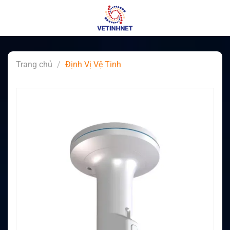
Skip
to
content
Trang chủ
/
Định Vị Vệ Tinh