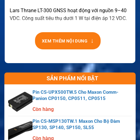
Lars Thrane LT-300 GNSS hoạt động với nguồn 9–40
VDC. Công suất tiêu thụ dưới 1 W tại điện áp 12 VDC.
↓
XEM THÊM NỘI DUNG
SẢN PHẨM NỔI BẬT
Pin CS-UPX500TW.5 Cho Maxon Comm-
Panion CP0150, CP0511, CP0515
Còn hàng
Pin CS-MSP130TW.1 Maxon Cho Bộ Đàm
SP130, SP140, SP150, SL55
Còn hàng