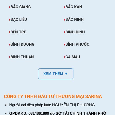
BẮC GIANG
BẮC KẠN
BẠC LIÊU
BẮC NINH
BẾN TRE
BÌNH ĐỊNH
BÌNH DƯƠNG
BÌNH PHƯỚC
BÌNH THUẬN
CÀ MAU
XEM THÊM ▼
CÔNG TY TNHH ĐẦU TƯ THƯƠNG MẠI SARINA
Người đại diện pháp luật: NGUYỄN THỊ PHƯƠNG
GPĐKKD: 0314861899 do SỞ TÀI CHÍNH THÀNH PHỐ