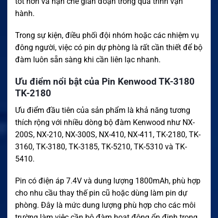
tốt hơn và hạn chế gián đoạn trong quá trình vận
hành.
Trong sự kiện, điều phối đội nhóm hoặc các nhiệm vụ
đông người, việc có pin dự phòng là rất cần thiết để bộ
đàm luôn sẵn sàng khi cần liên lạc nhanh.
Ưu điểm nổi bật của Pin Kenwood TK-3180
TK-2180
Ưu điểm đầu tiên của sản phẩm là khả năng tương
thích rộng với nhiều dòng bộ đàm Kenwood như NX-
200S, NX-210, NX-300S, NX-410, NX-411, TK-2180, TK-
3160, TK-3180, TK-3185, TK-5210, TK-5310 và TK-
5410.
Pin có điện áp 7.4V và dung lượng 1800mAh, phù hợp
cho nhu cầu thay thế pin cũ hoặc dùng làm pin dự
phòng. Đây là mức dung lượng phù hợp cho các môi
trường làm việc cần bộ đàm hoạt động ổn định trong