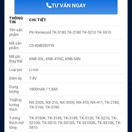
TƯ VẤN NGAY
THÔNG
CHI TIẾT
TIN
Tên sản
Pin Kenwood TK-3180 TK-2180 TK-5210 TK-5310
phẩm
Mã sản
CS-KNB330TW
phẩm
Mã pin
KNB-33L, KNB-41NC, KNB-54N
thay thế
Loại pin
Li-ion
Điện áp
7.4V
Dung
1800mAh / 1.8Ah
lượng
Thiết bị
NX-200S, NX-210, NX-300S, NX-410, NX-411, TK-2180,
tương
TK-3160, TK-3180
thích
Tương
TK-3180K, TK-3185, TK-3189, TK-5120, TK-5210, TK-
thích mở
5210G, TK-5310, TK-5310G, TK-5310GK, TK-5310K, TK-
rộng
5410