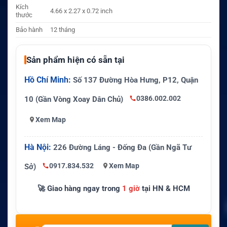
Kích
4.66 x 2.27 x 0.72 inch
thước
Bảo hành
12 tháng
Sản phẩm hiện có sẵn tại
Hồ Chí Minh:
Số 137 Đường Hòa Hưng, P12, Quận
0386.002.002
10 (Gần Vòng Xoay Dân Chủ)
Xem Map
Hà Nội:
226 Đường Láng - Đống Đa (Gần Ngã Tư
0917.834.532
Xem Map
Sở)
🚀 Giao hàng ngay trong
1 giờ
tại HN & HCM