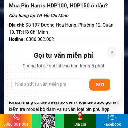
Mua Pin Harris HDP100, HDP150 ở đâu?
Cửa hàng tại TP. Hồ Chí Minh
Địa chỉ:
Số 137 Đường Hòa Hưng, Phường 12, Quận
10, TP. Hồ Chí Minh
Hotline:
0386.002.002
Cửa hàng tại Hà Nội
Gọi tư vấn miễn phí
Địa chỉ:
226 Đường Láng, Đống Đa, Hà Nội
Chúng tôi sẽ gọi lại cho bạn trong 5 phút
Hotline:
0917.834.532
Hỗ trợ giao hàng nhanh tại Hà Nội, TP. Hồ Chí Minh và
gửi hàng toàn quốc.
Khách hàng có thể để lại số điện thoại để được gọi lại,
kiểm tra model bộ đàm và tư vấn loại pin phù hợp
miễn phí.
0386.001.001
Địa chỉ
Facebook