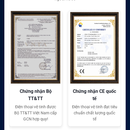
nhận Bộ
Chứng nhận CE quốc
Chứng nhận FC 
&TT
tế
tế
vệ tinh được
Điện thoại vệ tinh đạt tiêu
Điện thoại vệ tinh đạ
iệt Nam cấp
chuẩn chất lượng quốc
chuẩn chất lượng
p quy!
tế
tế