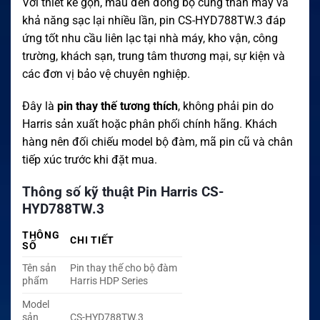
Với thiết kế gọn, màu đen đồng bộ cùng thân máy và
khả năng sạc lại nhiều lần, pin CS-HYD788TW.3 đáp
ứng tốt nhu cầu liên lạc tại nhà máy, kho vận, công
trường, khách sạn, trung tâm thương mại, sự kiện và
các đơn vị bảo vệ chuyên nghiệp.
Đây là
pin thay thế tương thích
, không phải pin do
Harris sản xuất hoặc phân phối chính hãng. Khách
hàng nên đối chiếu model bộ đàm, mã pin cũ và chân
tiếp xúc trước khi đặt mua.
Thông số kỹ thuật Pin Harris CS-
HYD788TW.3
THÔNG
CHI TIẾT
SỐ
Tên sản
Pin thay thế cho bộ đàm
phẩm
Harris HDP Series
Model
sản
CS-HYD788TW.3