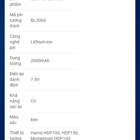
phẩm
Mã pin
tương
BL2006
thích
Công
nghệ
Lithium-ion
pin
Dung
2000mAh
lượng
Điện áp
danh
7.4V
định
Khả
năng
Có
sạc lại
Màu
Đen
sắc
Thiết bị
Harris HDP100, HDP150,
tương
Momentum HDP100,