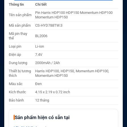
Thông tin
Chi tiết
Pin Harris HDP100 HDP150 Momentum HDP100
Tên sản phẩm
Momentum HDP150
Mã sản phẩm
CS-HYD788TW.3
Mã pin thay
BL2006
thế
Loại pin
Li-ion
Điện áp
7.4V
Dung lượng
2000mAh / 2Ah
Thiết bị tương
Harris HDP100, HDP150, Momentum HDP100,
thích
Momentum HDP150
Màu sắc
Đen
Kích thước
4.15 x 2.19 x 0.72 inch
Bảo hành
12 tháng
Sản phẩm hiện có sẵn tại