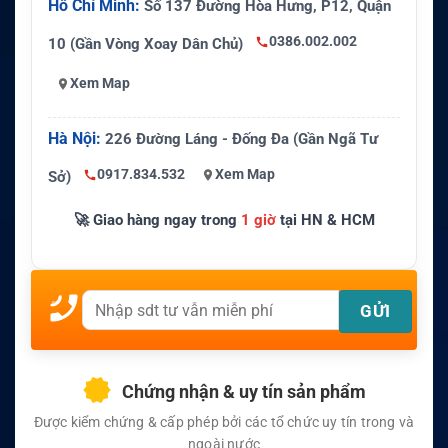
Hồ Chí Minh:
Số 137 Đường Hòa Hưng, P12, Quận
0386.002.002
10 (Gần Vòng Xoay Dân Chủ)
Xem Map
Hà Nội:
226 Đường Láng - Đống Đa (Gần Ngã Tư
0917.834.532
Xem Map
Sở)
🚀 Giao hàng ngay trong
1 giờ
tại HN & HCM
Chứng nhận & uy tín sản phẩm
Được kiểm chứng & cấp phép bởi các tổ chức uy tín trong và
ngoài nước