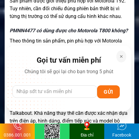
Sản phẩm được giới thiệu phù hợp với Motorola T92.
Tuy nhiên, cần đối chiếu đúng phiên bản thiết bị vì
từng thị trường có thể sử dụng cấu hình khác nhau.
PMNN4477 có dùng được cho Motorola T800 không?
Theo thông tin sản phẩm, pin phù hợp với Motorola
T800. Người mua nên kiểm tra điện áp và hình dáng
pin cũ để xác nhận chính xác.
Gọi tư vấn miễn phí
Dung lượng và điện áp của pin là bao nhiêu?
Chúng tôi sẽ gọi lại cho bạn trong 5 phút
Pin có dung lượng 800mAh và điện áp danh định 3.6V.
PMNN4477 và PMNN4477AR có giống nhau không?
Đây là hai mã liên quan trong cùng nhóm pin Motorola
Talkabout. Khả năng thay thế cần được xác nhận dựa
trên điện áp, hình dáng, điểm tiếp xúc và model bộ
đàm cụ thể.
0386.001.001
Địa chỉ
Facebook