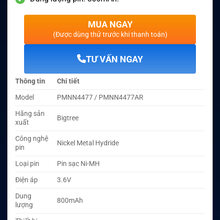
MUA NGAY
(Được dùng thử trước khi thanh toán)
TƯ VẤN NGAY
Thông tin
Chi tiết
Model
PMNN4477 / PMNN4477AR
Hãng sản
Bigtree
xuất
Công nghệ
Nickel Metal Hydride
pin
Loại pin
Pin sạc Ni-MH
Điện áp
3.6V
Dung
800mAh
lượng