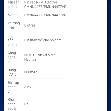
Tên sản
Pin sạc Ni-MH Bigtree
phẩm
PMNN4477/PMNN4477AR
Model
PMNN4477/PMNN4477AR
Thương
Bigtree
hiệu
Loại
sản
Pin thay thế cho bộ đàm
phẩm
Công
Ni-MH – Nickel Metal
nghệ
Hydride
pin
Dung
800mAh
lượng
Điện áp
danh
3.6V
định
Khả
năng
Có
sạc lại