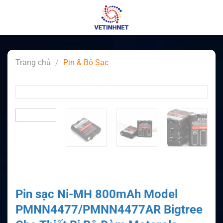
Skip
to
content
Trang chủ
/
Pin & Bộ Sạc
Pin sạc Ni-MH 800mAh Model
PMNN4477/PMNN4477AR Bigtree