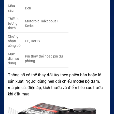
Màu
Đen
sắc
Thiết bị
Motorola Talkabout T
tương
Series
thích
Chứng
nhận
CE, RoHS
công bố
Mục
Pin thay thế hoặc pin dự
đích sử
phòng
dụng
Thông số có thể thay đổi tùy theo phiên bản hoặc lô
sản xuất. Người dùng nên đối chiếu model bộ đàm,
mã pin cũ, điện áp, kích thước và điểm tiếp xúc trước
khi đặt mua.