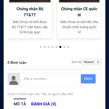
nhận Bộ
Chứng nhận CE quốc
Chứng nhận FC 
&TT
tế
tế
vệ tinh được
Điện thoại vệ tinh đạt tiêu
Điện thoại vệ tinh đạ
iệt Nam cấp
chuẩn chất lượng quốc
chuẩn chất lượng
p quy!
tế
tế
Sort by
0 Bình luận
POST
Chưa có bình luận nào. Hãy là người đầu tiên!
MÔ TẢ
ĐÁNH GIÁ (0)