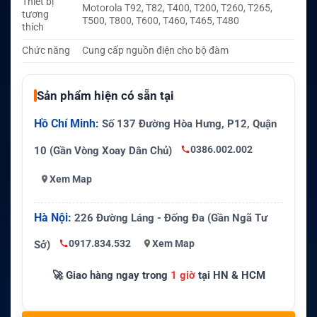
Thiết bị
Motorola T92, T82, T400, T200, T260, T265,
tương
T500, T800, T600, T460, T465, T480
thích
Chức năng
Cung cấp nguồn điện cho bộ đàm
Sản phẩm hiện có sẵn tại
Hồ Chí Minh:
Số 137 Đường Hòa Hưng, P12, Quận
0386.002.002
10 (Gần Vòng Xoay Dân Chủ)
Xem Map
Hà Nội:
226 Đường Láng - Đống Đa (Gần Ngã Tư
0917.834.532
Xem Map
Sở)
🚀 Giao hàng ngay trong
1 giờ
tại HN & HCM