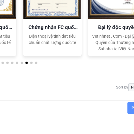
 quốc
Chứng nhận FC quốc
Đại lý độc quy
tế
Sahaha
XEM CHI TIẾT
XEM CHI TIẾT
t tiêu
Điện thoại vệ tinh đạt tiêu
Vetinhnet . Com - Đại l
uốc tế
chuẩn chất lượng quốc tế
Quyền của Thương h
Sahaha tại Việt N
Sort by
P