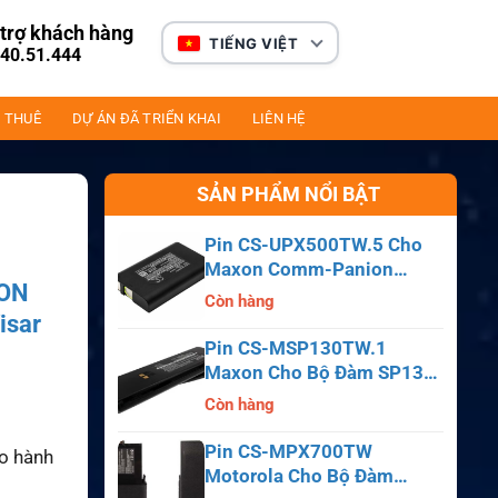
trợ khách hàng
TIẾNG VIỆT
40.51.444
 THUÊ
DỰ ÁN ĐÃ TRIỂN KHAI
LIÊN HỆ
SẢN PHẨM NỔI BẬT
Pin CS-UPX500TW.5 Cho
Maxon Comm-Panion
ON
CP0150, CP0511, CP0515
Còn hàng
isar
Pin CS-MSP130TW.1
Maxon Cho Bộ Đàm SP130,
SP140, SP150, SL55
Còn hàng
Pin CS-MPX700TW
ảo hành
Motorola Cho Bộ Đàm