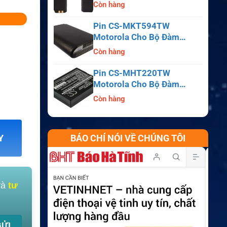
APX6000, APX7000,
Còn hàng
APX8000, SRX2200
Pin CS-MKT594TW
Motorola Cho Bộ Đàm
Astro Saber, MX1000,
Còn hàng
MX2000, MX3000
Pin CS-MHT220TW
Motorola Cho Bộ Đàm
MT700, HT210, HT220,
Còn hàng
MT500
Y
BÁO CHÍ NÓI VỀ CHÚNG TÔI
và
tư