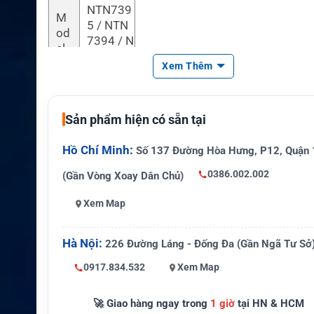
NTN739
M
5 / NTN
od
7394 / N
el
TN7396
Xem Thêm
Hã
ng
sả
WGTON
Sản phẩm hiện có sẵn tại
n x
/ OEM
uấ
Hồ Chí Minh:
Số 137 Đường Hòa Hưng, P12, Quận 
t
0386.002.002
(Gần Vòng Xoay Dân Chủ)
Cô
ng
Xem Map
ng
Ni-MH
hệ
Hà Nội:
226 Đường Láng - Đống Đa (Gần Ngã Tư Sở
pin
0917.834.532
Xem Map
Pin sạc
Lo
Nickel M
ại
🚀 Giao hàng ngay trong
1 giờ
tại HN & HCM
etal Hyd