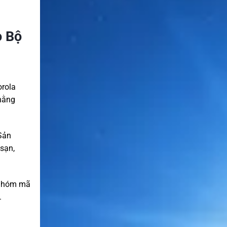
 Bộ
orola
 hằng
 Sản
sạn,
i nhóm mã
.