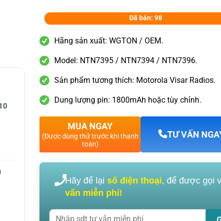
Đã bán: 98
Hãng sản xuất: WGTON / OEM.
Model: NTN7395 / NTN7394 / NTN7396.
Sản phẩm tương thích: Motorola Visar Radios.
Dung lượng pin: 1800mAh hoặc tùy chỉnh.
10
MUA NGAY
TƯ VẤN NGA
(Được dùng thử trước khi thanh
toán)
)
Hãy để lại
số điện thoại
, để được gọi 
vấn miễn phí!