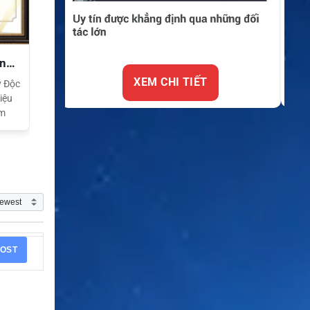
ền
XEM CHI TIẾT
ý Độc
iệu
am
OST