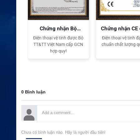
Ch
Cung cấ
ức
p nguồn
nă
điện cho
ng
bộ đàm
quyền
Chứng nhận Bộ
Chứng nhận CE
TT&TT
tế
XEM CHI TIẾT
ại lý Độc
Điện thoại vệ tinh được Bộ
Điện thoại vệ tinh đạ
ng hiệu
TT&TT Việt Nam cấp GCN
chuẩn chất lượng q
t Nam
hợp quy!
0 Bình luận
Chưa có bình luận nào. Hãy là người đầu tiên!