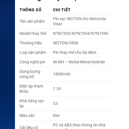
THÔNG SỐ
CHI TIẾT
Pin sạc WGTON cho Motorola
Tên sản phẩm
Visar
Model thay thế
NTN7395/NTN7394/NTN7396
Thương hiệu
WGTON/OEM
Loại sản phẩm
Pin thay thế cho bộ đàm
Công nghệ pin
Ni-MH – Nickel Metal Hydride
Dung lượng
1800mAh
công bố
Điện áp tham
7.5V
khảo
Khả năng sạc
Có
lại
Màu sắc
Đen
PC và ABS theo thông tin nhà
Vật liệu vỏ