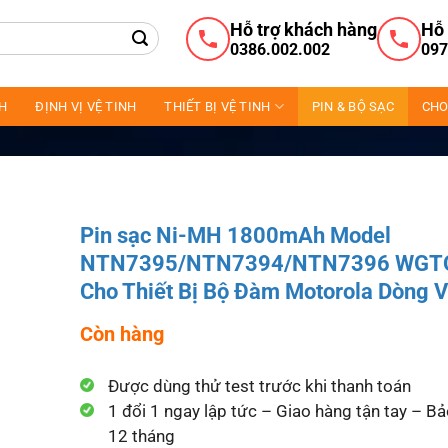
Hỗ trợ khách hàng
Hỗ 
0386.002.002
097
NH
ĐỊNH VỊ VỆ TINH
THIẾT BỊ VỆ TINH
PIN & BỘ SẠC
CHO
Pin sạc Ni-MH 1800mAh Model
NTN7395/NTN7394/NTN7396 WGT
Cho Thiết Bị Bộ Đàm Motorola Dòng V
Còn hàng
Được dùng thử test trước khi thanh toán
1 đổi 1 ngay lập tức – Giao hàng tận tay – B
12 tháng