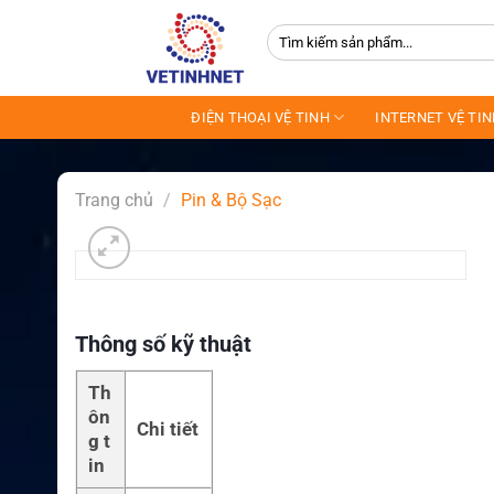
Skip
Tìm
to
kiếm:
content
ĐIỆN THOẠI VỆ TINH
INTERNET VỆ TI
Trang chủ
/
Pin & Bộ Sạc
Thông số kỹ thuật
Th
ôn
Chi tiết
g t
in