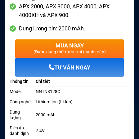
APX 2000, APX 3000, APX 4000, APX
4000XH và APX 900.
Dung lượng pin: 2000 mAh.
MUA NGAY
(Được dùng thử trước khi thanh toán)
TƯ VẤN NGAY
Thông tin
Chi tiết
Model
NNTN8128C
Công nghệ
Lithium-Ion (Li-Ion)
Dung
2000 mAh
lượng
Điện áp
7.4V
danh định