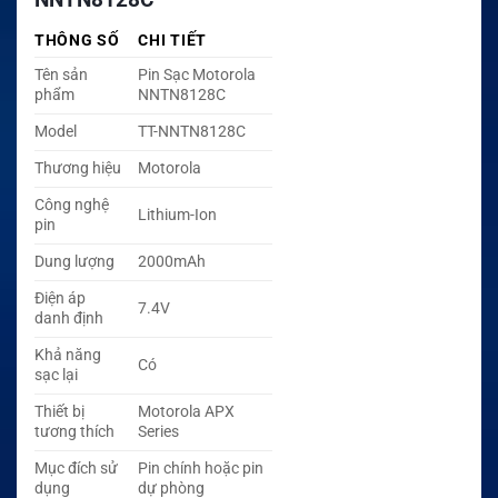
THÔNG SỐ
CHI TIẾT
Tên sản
Pin Sạc Motorola
phẩm
NNTN8128C
Model
TT-NNTN8128C
Thương hiệu
Motorola
Công nghệ
Lithium-Ion
pin
Dung lượng
2000mAh
Điện áp
7.4V
danh định
Khả năng
Có
sạc lại
Thiết bị
Motorola APX
tương thích
Series
Mục đích sử
Pin chính hoặc pin
dụng
dự phòng