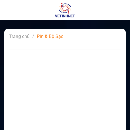
Skip
to
content
Trang chủ
/
Pin & Bộ Sạc