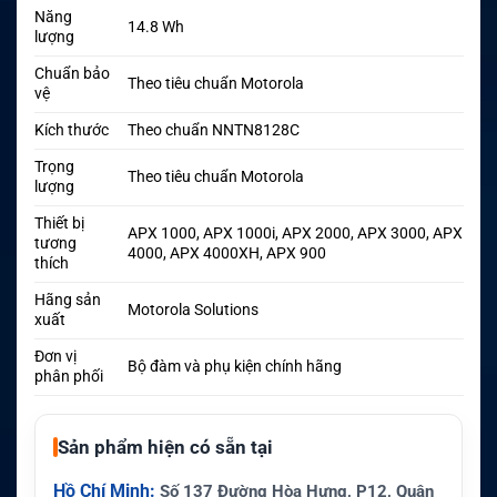
Năng
14.8 Wh
lượng
Chuẩn bảo
Theo tiêu chuẩn Motorola
vệ
Kích thước
Theo chuẩn NNTN8128C
Trọng
Theo tiêu chuẩn Motorola
lượng
Thiết bị
APX 1000, APX 1000i, APX 2000, APX 3000, APX
tương
4000, APX 4000XH, APX 900
thích
Hãng sản
Motorola Solutions
xuất
Đơn vị
Bộ đàm và phụ kiện chính hãng
phân phối
Sản phẩm hiện có sẵn tại
Hồ Chí Minh:
Số 137 Đường Hòa Hưng, P12, Quận