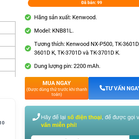
Đã bán: 99
Hãng sản xuất: Kenwood.
Model: KNB81L.
Tương thích: Kenwood NX-P500, TK-3601D,
3601D K, TK-3701D và TK-3701D K.
Dung lượng pin: 2200 mAh.
MUA NGAY
TƯ VẤN NGA
(Được dùng thử trước khi thanh
toán)
Hãy để lại
số điện thoại
, để được gọi 
10
vấn miễn phí!