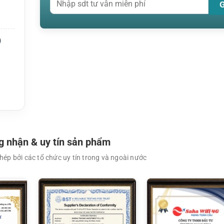
 TK-3
)
 nhận & uy tín sản phẩm
ép bởi các tổ chức uy tín trong và ngoài nước