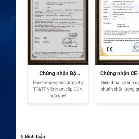
XEM CHI TIẾT
quyền
Chứng nhận Bộ
Chứng nhận CE
TT&TT
tế
ại lý Độc
Điện thoại vệ tinh được Bộ
Điện thoại vệ tinh đạ
ng hiệu
TT&TT Việt Nam cấp GCN
chuẩn chất lượng q
t Nam
hợp quy!
0 Bình luận