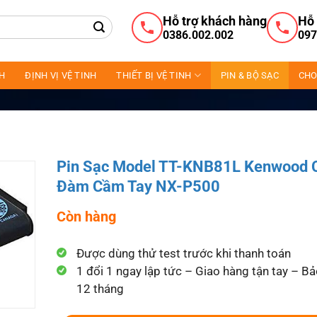
Hỗ trợ khách hàng
Hỗ 
0386.002.002
097
NH
ĐỊNH VỊ VỆ TINH
THIẾT BỊ VỆ TINH
PIN & BỘ SẠC
CHO
Pin Sạc Model TT-KNB81L Kenwood 
Đàm Cầm Tay NX-P500
Còn hàng
Được dùng thử test trước khi thanh toán
1 đổi 1 ngay lập tức – Giao hàng tận tay – B
12 tháng