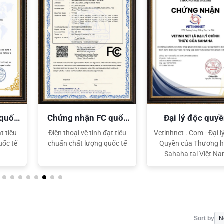
XEM CHI TIẾT
XEM CHI TIẾT
 quốc
Chứng nhận FC quốc
Đại lý độc quy
tế
Sahaha
t tiêu
Điện thoại vệ tinh đạt tiêu
Vetinhnet . Com - Đại l
uốc tế
chuẩn chất lượng quốc tế
Quyền của Thương h
Sahaha tại Việt N
Sort by