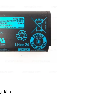
bộ đàm: