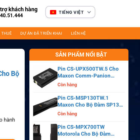
trợ khách hàng
TIẾNG VIỆT
40.51.444
 THUÊ
DỰ ÁN ĐÃ TRIỂN KHAI
LIÊN HỆ
SẢN PHẨM NỔI BẬT
Pin CS-UPX500TW.5 Cho
Cho Bộ
Maxon Comm-Panion
CP0150, CP0511, CP0515
Còn hàng
Pin CS-MSP130TW.1
Maxon Cho Bộ Đàm SP130,
SP140, SP150, SL55
Còn hàng
ảo hành
Pin CS-MPX700TW
Motorola Cho Bộ Đàm