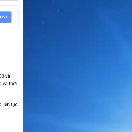
OST
00 và
 và thời
 liên tục