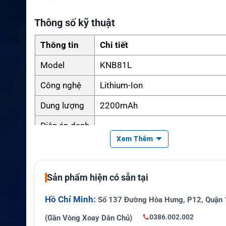
Thông số kỹ thuật
Thông tin
Chi tiết
Model
KNB81L
Công nghệ
Lithium-Ion
Dung lượng
2200mAh
Điện áp danh
7.4V
định
Xem Thêm
Năng lượng
16.28Wh
Chuẩn bảo v
Sản phẩm hiện có sẵn tại
Chính hãng Kenwood
ệ
Hồ Chí Minh:
Số 137 Đường Hòa Hưng, P12, Quận 
Kích thước
Theo tiêu chuẩn Kenwood
0386.002.002
(Gần Vòng Xoay Dân Chủ)