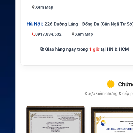
Trọng lượng
Khoảng 0.20 lbs (90g)
Xem Map
Thiết bị tươn
NX-P500, TK-3601D, TK-3601D K,
g thích
701D, TK-3701D K
Hà Nội:
226 Đường Láng - Đống Đa (Gần Ngã Tư Sở
Hãng sản xu
0917.834.532
Xem Map
Kenwood
ất
🚀 Giao hàng ngay trong
1 giờ
tại HN & HCM
Đơn vị phân
Kenwood chính hãng
phối
Chứng
Được kiểm chứng & cấp ph