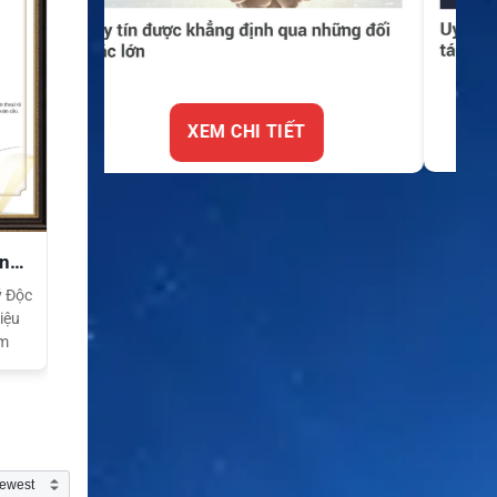
XEM CHI TIẾT
ền
ý Độc
iệu
am