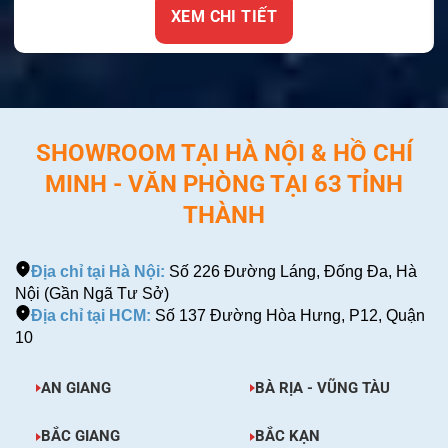
TIẾT
XEM CHI TIẾ
SHOWROOM TẠI HÀ NỘI & HỒ CHÍ
MINH - VĂN PHÒNG TẠI 63 TỈNH
THÀNH
Địa chỉ tại Hà Nội:
Số 226 Đường Láng, Đống Đa, Hà
Nội (Gần Ngã Tư Sở)
Địa chỉ tại HCM:
Số 137 Đường Hòa Hưng, P12, Quận
10
AN GIANG
BÀ RỊA - VŨNG TÀU
BẮC GIANG
BẮC KẠN