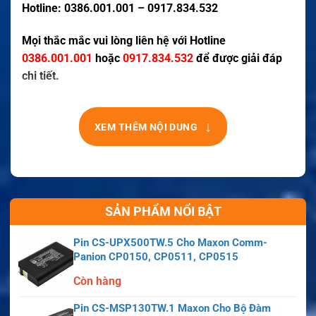
Hotline: 0386.001.001 – 0917.834.532
Mọi thắc mắc vui lòng liên hệ với Hotline
0386.001.001
hoặc
0917.834.532
để được giải đáp
chi tiết.
↓
XEM THÊM NỘI DUNG
SẢN PHẨM NỔI BẬT
Pin CS-UPX500TW.5 Cho Maxon Comm-
Panion CP0150, CP0511, CP0515
Còn hàng
Pin CS-MSP130TW.1 Maxon Cho Bộ Đàm