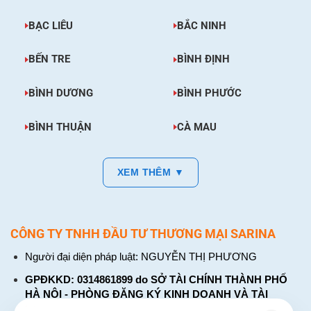
BẠC LIÊU
BẮC NINH
BẾN TRE
BÌNH ĐỊNH
BÌNH DƯƠNG
BÌNH PHƯỚC
BÌNH THUẬN
CÀ MAU
XEM THÊM ▼
CÔNG TY TNHH ĐẦU TƯ THƯƠNG MẠI SARINA
Người đại diện pháp luật: NGUYỄN THỊ PHƯƠNG
GPĐKKD: 0314861899 do SỞ TÀI CHÍNH THÀNH PHỐ
HÀ NỘI - PHÒNG ĐĂNG KÝ KINH DOANH VÀ TÀI
CHÍNH DOANH NGHIỆP cấp. Đăng ký lần đầu: ngày 26