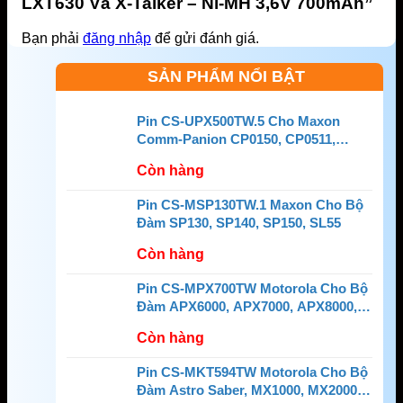
LXT630 Và X-Talker – Ni-MH 3,6V 700mAh”
Bạn phải
đăng nhập
để gửi đánh giá.
SẢN PHẨM NỔI BẬT
Pin CS-UPX500TW.5 Cho Maxon
Comm-Panion CP0150, CP0511,
CP0515
Còn hàng
Pin CS-MSP130TW.1 Maxon Cho Bộ
Đàm SP130, SP140, SP150, SL55
Còn hàng
Pin CS-MPX700TW Motorola Cho Bộ
Đàm APX6000, APX7000, APX8000,
SRX2200
Còn hàng
Pin CS-MKT594TW Motorola Cho Bộ
Đàm Astro Saber, MX1000, MX2000,