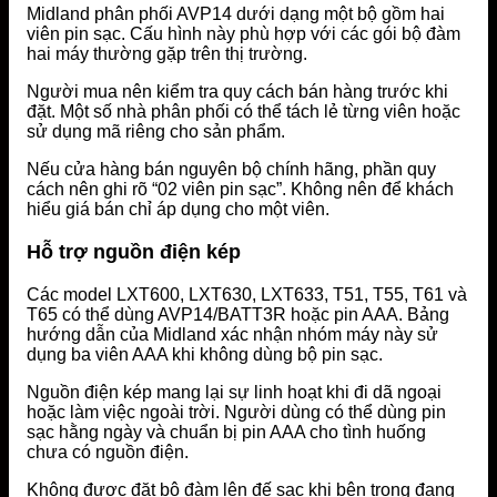
Midland phân phối AVP14 dưới dạng một bộ gồm hai
viên pin sạc. Cấu hình này phù hợp với các gói bộ đàm
hai máy thường gặp trên thị trường.
Người mua nên kiểm tra quy cách bán hàng trước khi
đặt. Một số nhà phân phối có thể tách lẻ từng viên hoặc
sử dụng mã riêng cho sản phẩm.
Nếu cửa hàng bán nguyên bộ chính hãng, phần quy
cách nên ghi rõ “02 viên pin sạc”. Không nên để khách
hiểu giá bán chỉ áp dụng cho một viên.
Hỗ trợ nguồn điện kép
Các model LXT600, LXT630, LXT633, T51, T55, T61 và
T65 có thể dùng AVP14/BATT3R hoặc pin AAA. Bảng
hướng dẫn của Midland xác nhận nhóm máy này sử
dụng ba viên AAA khi không dùng bộ pin sạc.
Nguồn điện kép mang lại sự linh hoạt khi đi dã ngoại
hoặc làm việc ngoài trời. Người dùng có thể dùng pin
sạc hằng ngày và chuẩn bị pin AAA cho tình huống
chưa có nguồn điện.
Không được đặt bộ đàm lên đế sạc khi bên trong đang