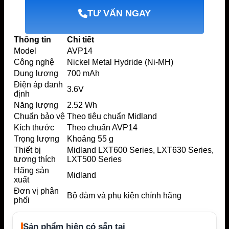
TƯ VẤN NGAY
Thông tin
Chi tiết
Model
AVP14
Công nghệ
Nickel Metal Hydride (Ni-MH)
Dung lượng
700 mAh
Điện áp danh
3.6V
định
Năng lượng
2.52 Wh
Chuẩn bảo vệ
Theo tiêu chuẩn Midland
Kích thước
Theo chuẩn AVP14
Trọng lượng
Khoảng 55 g
Thiết bị
Midland LXT600 Series, LXT630 Series,
tương thích
LXT500 Series
Hãng sản
Midland
xuất
Đơn vị phân
Bộ đàm và phụ kiện chính hãng
phối
Sản phẩm hiện có sẵn tại