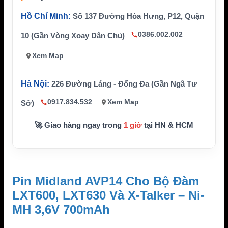
Trọng lượng
Khoảng 55 g
Thiết bị tương
Midland LXT600 Series, LXT630 Series, L
Hồ Chí Minh:
Số 137 Đường Hòa Hưng, P12, Quận
thích
XT500 Series
0386.002.002
10 (Gần Vòng Xoay Dân Chủ)
Hãng sản xuất
Midland
Đơn vị phân p
Xem Map
Bộ đàm và phụ kiện chính hãng
hối
Hà Nội:
226 Đường Láng - Đống Đa (Gần Ngã Tư
0917.834.532
Xem Map
Sở)
🚀 Giao hàng ngay trong
1 giờ
tại HN & HCM
Pin Midland AVP14 Cho Bộ Đàm
LXT600, LXT630 Và X-Talker – Ni-
MH 3,6V 700mAh