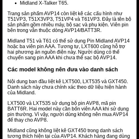
Midland X-Talker T65.
Trang sản phẩm AVP14 còn liệt kê các cấu hình như
T51VP3, T51X3VP3, T51VP4 và T61VP3. Đây là tên bộ
sản phẩm gồm nhiều máy, bộ sạc và phụ kiện. Viên pin
bên trong vẫn thuộc dòng AVP14/BATT3R.
Midland T51 và T61 có thể sử dụng Pin Midland AVP14
hoặc ba viên pin AAA. Tương tự, LXT600 cũng hỗ trợ
hai phương án nguồn điện này. Người dùng có thể
chuyển sang pin AAA khi chưa thể sạc bộ AVP14.
Các model không nên đưa vào danh sách
Nội dung ban đầu liệt kê LXT500, LXT535 và GXT450.
Danh sách này chưa chính xác theo dữ liệu hiện hành
của Midland.
LXT500 và LXT535 sử dụng bộ pin AVP8, mã pin
BATT6R. Hai model này cần bốn viên AAA khi sử dụng
pin thường. Vì vậy, người dùng không nên mua AVP14
để thay cho AVP8.
Midland cũng không liệt kê GXT450 trong danh sách
tương thích hiện tại của AVP14. Khách hàng đang dùng