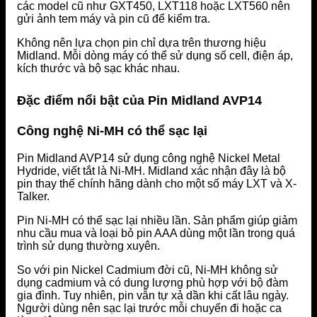
các model cũ như GXT450, LXT118 hoặc LXT560 nên
gửi ảnh tem máy và pin cũ để kiểm tra.
Không nên lựa chọn pin chỉ dựa trên thương hiệu
Midland. Mỗi dòng máy có thể sử dụng số cell, điện áp,
kích thước và bộ sạc khác nhau.
Đặc điểm nổi bật của Pin Midland AVP14
Công nghệ Ni-MH có thể sạc lại
Pin Midland AVP14 sử dụng công nghệ Nickel Metal
Hydride, viết tắt là Ni-MH. Midland xác nhận đây là bộ
pin thay thế chính hãng dành cho một số máy LXT và X-
Talker.
Pin Ni-MH có thể sạc lại nhiều lần. Sản phẩm giúp giảm
nhu cầu mua và loại bỏ pin AAA dùng một lần trong quá
trình sử dụng thường xuyên.
So với pin Nickel Cadmium đời cũ, Ni-MH không sử
dụng cadmium và có dung lượng phù hợp với bộ đàm
gia đình. Tuy nhiên, pin vẫn tự xả dần khi cất lâu ngày.
Người dùng nên sạc lại trước mỗi chuyến đi hoặc ca