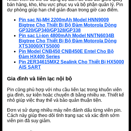
bán hàng, kho, khu vực phục vụ và bộ phận quản lý. Pin
dự phòng giúp hạn chế gián đoạn trong giờ cao điểm.
Pin sạc Ni-MH 2200mAh Model HNN9009
Bigtree Cho Thiết Bị Bộ Đàm Motorola Dòng
GP320/GP340/GP328/GP338
Pin sạc Li-ion 4800mAh Model NNTN6034B
Bigtree Cho Thiết Bị Bộ Đàm Motorola Dòng
XTS3000/XTS5000
Pin Model CNB450 CNB450E Entel Cho Bộ
Đàm HX400 Series
Pin 2ER34615MX2 Sealink Cho Thiết Bị HX5000
AIS SART
Gia đình và liên lạc nội bộ
Pin cũng phù hợp với nhu cầu liên lạc trong khuôn viên
gia đình, sự kiện hoặc chuyến đi bằng nhiều xe. Thiết kế
nhỏ giúp việc thay thế và bảo quản thuận tiện.
Đơn vị sử dụng nhiều máy nên đánh dấu từng viên pin.
Cách này giúp theo dõi tình trạng sạc và xác định sớm
viên pin đã suy giảm.