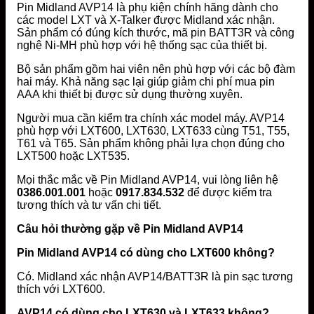
Pin Midland AVP14 là phụ kiện chính hãng dành cho
các model LXT và X-Talker được Midland xác nhận.
Sản phẩm có đúng kích thước, mã pin BATT3R và công
nghệ Ni-MH phù hợp với hệ thống sạc của thiết bị.
Bộ sản phẩm gồm hai viên nên phù hợp với các bộ đàm
hai máy. Khả năng sạc lại giúp giảm chi phí mua pin
AAA khi thiết bị được sử dụng thường xuyên.
Người mua cần kiểm tra chính xác model máy. AVP14
phù hợp với LXT600, LXT630, LXT633 cùng T51, T55,
T61 và T65. Sản phẩm không phải lựa chọn đúng cho
LXT500 hoặc LXT535.
Mọi thắc mắc về Pin Midland AVP14, vui lòng liên hệ
0386.001.001
hoặc
0917.834.532
để được kiểm tra
tương thích và tư vấn chi tiết.
Câu hỏi thường gặp về Pin Midland AVP14
Pin Midland AVP14 có dùng cho LXT600 không?
Có. Midland xác nhận AVP14/BATT3R là pin sạc tương
thích với LXT600.
AVP14 có dùng cho LXT630 và LXT633 không?