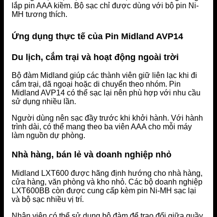
lắp pin AAA kiềm. Bộ sạc chỉ được dùng với bộ pin Ni-
MH tương thích.
Ứng dụng thực tế của Pin Midland AVP14
Du lịch, cắm trại và hoạt động ngoài trời
Bộ đàm Midland giúp các thành viên giữ liên lạc khi đi
cắm trại, dã ngoại hoặc di chuyển theo nhóm. Pin
Midland AVP14 có thể sạc lại nên phù hợp với nhu cầu
sử dụng nhiều lần.
Người dùng nên sạc đầy trước khi khởi hành. Với hành
trình dài, có thể mang theo ba viên AAA cho mỗi máy
làm nguồn dự phòng.
Nhà hàng, bán lẻ và doanh nghiệp nhỏ
Midland LXT600 được hãng định hướng cho nhà hàng,
cửa hàng, văn phòng và kho nhỏ. Các bộ doanh nghiệp
LXT600BB còn được cung cấp kèm pin Ni-MH sạc lại
và bộ sạc nhiều vị trí.
Nhân viên có thể sử dụng bộ đàm để trao đổi giữa quầy