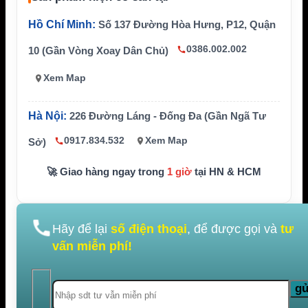
Hồ Chí Minh:
Số 137 Đường Hòa Hưng, P12, Quận
0386.002.002
10 (Gần Vòng Xoay Dân Chủ)
Xem Map
Hà Nội:
226 Đường Láng - Đống Đa (Gần Ngã Tư
0917.834.532
Xem Map
Sở)
🚀 Giao hàng ngay trong
1 giờ
tại HN & HCM
Hãy để lại
số điện thoại
, để được gọi và
tư
vấn miễn phí!