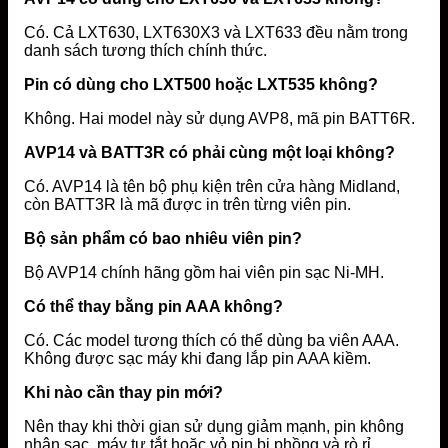
Có. Cả LXT630, LXT630X3 và LXT633 đều nằm trong
danh sách tương thích chính thức.
Pin có dùng cho LXT500 hoặc LXT535 không?
Không. Hai model này sử dụng AVP8, mã pin BATT6R.
AVP14 và BATT3R có phải cùng một loại không?
Có. AVP14 là tên bộ phụ kiện trên cửa hàng Midland,
còn BATT3R là mã được in trên từng viên pin.
Bộ sản phẩm có bao nhiêu viên pin?
Bộ AVP14 chính hãng gồm hai viên pin sạc Ni-MH.
Có thể thay bằng pin AAA không?
Có. Các model tương thích có thể dùng ba viên AAA.
Không được sạc máy khi đang lắp pin AAA kiềm.
Khi nào cần thay pin mới?
Nên thay khi thời gian sử dụng giảm mạnh, pin không
nhận sạc, máy tự tắt hoặc vỏ pin bị phồng và rò rỉ.