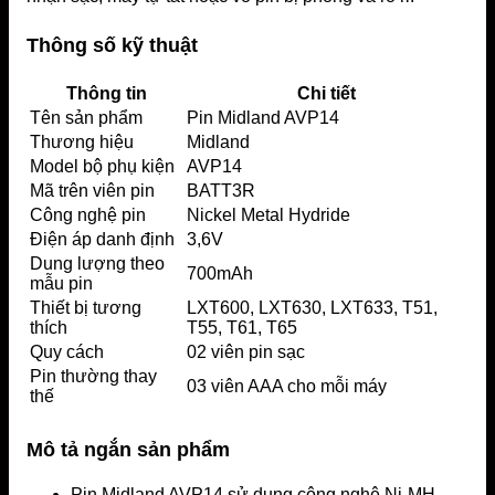
Thông số kỹ thuật
Thông tin
Chi tiết
Tên sản phẩm
Pin Midland AVP14
Thương hiệu
Midland
Model bộ phụ kiện
AVP14
Mã trên viên pin
BATT3R
Công nghệ pin
Nickel Metal Hydride
Điện áp danh định
3,6V
Dung lượng theo
700mAh
mẫu pin
Thiết bị tương
LXT600, LXT630, LXT633, T51,
thích
T55, T61, T65
Quy cách
02 viên pin sạc
Pin thường thay
03 viên AAA cho mỗi máy
thế
Mô tả ngắn sản phẩm
Pin Midland AVP14 sử dụng công nghệ Ni-MH,