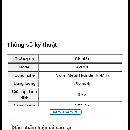
Thông số kỹ thuật
Thông tin
Chi tiết
Model
AVP14
Công nghệ
Nickel Metal Hydride (Ni-MH)
Dung lượng
700 mAh
Điện áp danh
3.6V
định
Năng lượng
2.52 Wh
Xem Thêm
Chuẩn bảo vệ
Theo tiêu chuẩn Midland
Kích thước
Theo chuẩn AVP14
Sản phẩm hiện có sẵn tại