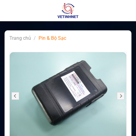
Skip
to
content
Trang chủ
/
Pin & Bộ Sạc