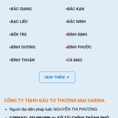
BẮC GIANG
BẮC KẠN
BẠC LIÊU
BẮC NINH
BẾN TRE
BÌNH ĐỊNH
BÌNH DƯƠNG
BÌNH PHƯỚC
BÌNH THUẬN
CÀ MAU
XEM THÊM ▼
CÔNG TY TNHH ĐẦU TƯ THƯƠNG MẠI SARINA
Người đại diện pháp luật: NGUYỄN THỊ PHƯƠNG
GPĐKKD: 0314861899 do SỞ TÀI CHÍNH THÀNH PHỐ