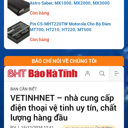
Astro Saber, MX1000, MX2000, MX3000
Còn hàng
Pin CS-MHT220TW Motorola Cho Bộ Đàm
MT700, HT210, HT220, MT500
Còn hàng
BÁO CHÍ NÓI VỀ CHÚNG TÔI