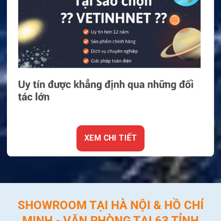
XEM CHI TIẾT
SHOWROOM TẠI HÀ NỘI & HỒ CHÍ
MINH - VĂN PHÒNG TẠI 63 TỈNH