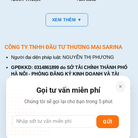
XEM THÊM ▼
CÔNG TY TNHH ĐẦU TƯ THƯƠNG MẠI SARINA
Người đại diện pháp luật: NGUYỄN THỊ PHƯƠNG
GPĐKKD: 0314861899 do SỞ TÀI CHÍNH THÀNH PHỐ
HÀ NỘI - PHÒNG ĐĂNG KÝ KINH DOANH VÀ TÀI
CHÍNH DOANH NGHIỆP cấp. Đăng ký lần đầu: ngày 26
tháng 01 năm 2018. Đăng ký thay đổi lần thứ: 4, ngày 31
Gọi tư vấn miễn phí
tháng 03 năm 2026
Chúng tôi sẽ gọi lại cho bạn trong 5 phút
226 Đường Láng, Đống Đa, Hà Nội
137 Đường Hòa Hưng, Phường 12, Quận 10, TP. Hồ Chí
Minh
Hotline: 1900 2106 - 0386 001 001