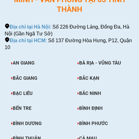
THÀNH
Địa chỉ tại Hà Nội:
Số 226 Đường Láng, Đống Đa, Hà
Nội (Gần Ngã Tư Sở)
Địa chỉ tại HCM:
Số 137 Đường Hòa Hưng, P12, Quận
10
AN GIANG
BÀ RỊA - VŨNG TÀU
BẮC GIANG
BẮC KẠN
BẠC LIÊU
BẮC NINH
BẾN TRE
BÌNH ĐỊNH
BÌNH DƯƠNG
BÌNH PHƯỚC
BÌNH THUẬN
CÀ MAU