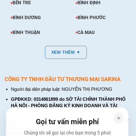
BẾN TRE
BÌNH ĐỊNH
BÌNH DƯƠNG
BÌNH PHƯỚC
BÌNH THUẬN
CÀ MAU
XEM THÊM ▼
CÔNG TY TNHH ĐẦU TƯ THƯƠNG MẠI SARINA
Người đại diện pháp luật: NGUYỄN THỊ PHƯƠNG
GPĐKKD: 0314861899 do SỞ TÀI CHÍNH THÀNH PHỐ
HÀ NỘI - PHÒNG ĐĂNG KÝ KINH DOANH VÀ TÀI
CHÍNH DOANH NGHIỆP cấp. Đăng ký lần đầu: ngày 26
tháng 01 năm 2018. Đăng ký thay đổi lần thứ: 4, ngày 31
Gọi tư vấn miễn phí
tháng 03 năm 2026
Chúng tôi sẽ gọi lại cho bạn trong 5 phút
226 Đường Láng, Đống Đa, Hà Nội