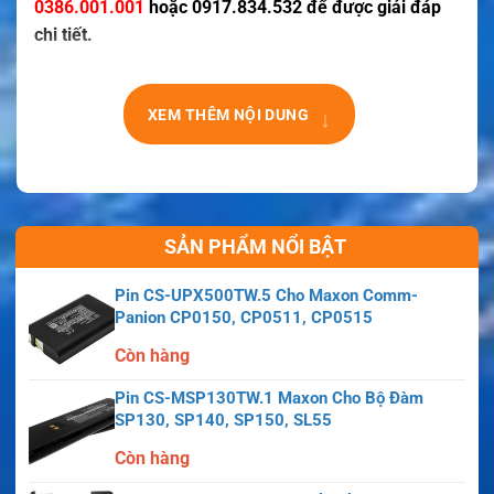
0386.001.001
hoặc 0917.834.532 để được giải đáp
chi tiết.
↓
XEM THÊM NỘI DUNG
SẢN PHẨM NỔI BẬT
Pin CS-UPX500TW.5 Cho Maxon Comm-
Panion CP0150, CP0511, CP0515
Còn hàng
Pin CS-MSP130TW.1 Maxon Cho Bộ Đàm
SP130, SP140, SP150, SL55
Còn hàng