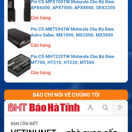
Pin CS-MPX700TW Motorola Cho Bộ Đàm
APX6000, APX7000, APX8000, SRX2200
Còn hàng
Pin CS-MKT594TW Motorola Cho Bộ Đàm
Astro Saber, MX1000, MX2000, MX3000
Còn hàng
Pin CS-MHT220TW Motorola Cho Bộ Đàm
MT700, HT210, HT220, MT500
Còn hàng
BÁO CHÍ NÓI VỀ CHÚNG TÔI