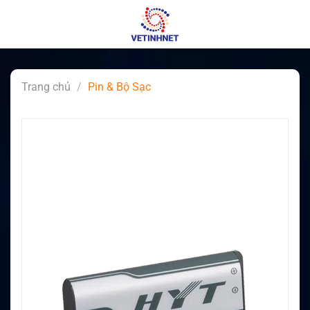
Skip
to
content
Trang chủ
/
Pin & Bộ Sạc