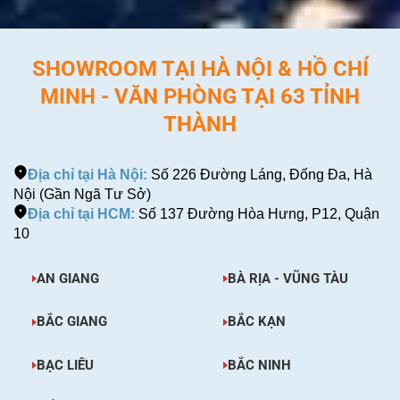
SHOWROOM TẠI HÀ NỘI & HỒ CHÍ
MINH - VĂN PHÒNG TẠI 63 TỈNH
THÀNH
Địa chỉ tại Hà Nội:
Số 226 Đường Láng, Đống Đa, Hà
Nội (Gần Ngã Tư Sở)
Địa chỉ tại HCM:
Số 137 Đường Hòa Hưng, P12, Quận
10
AN GIANG
BÀ RỊA - VŨNG TÀU
BẮC GIANG
BẮC KẠN
BẠC LIÊU
BẮC NINH