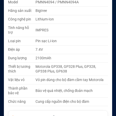
Model
PMNN4094 / PMNN4094A
Hãng sản xuất
Bigtree
Công nghệ pin
Lithium-Ion
Tính năng hỗ
IMPRES
trợ
Loại pin
Pin sạc Li-ion
Điện áp
7.4V
Dung lượng
2100mAh
Thiết bị tương
Motorola GP338, GP328 Plus, GP328,
thích
GP338 Plus, GP638
Vật liệu vỏ
Vỏ pin dùng cho bộ đàm cầm tay Motorola
Thành phần
Bảo vệ quá nhiệt, chống đoản mạch
bảo vệ
Chức năng
Cung cấp nguồn điện cho bộ đàm