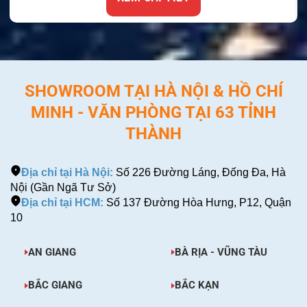
SHOWROOM TẠI HÀ NỘI & HỒ CHÍ
MINH - VĂN PHÒNG TẠI 63 TỈNH
THÀNH
Địa chỉ tại Hà Nội:
Số 226 Đường Láng, Đống Đa, Hà
Nội (Gần Ngã Tư Sở)
Địa chỉ tại HCM:
Số 137 Đường Hòa Hưng, P12, Quận
10
AN GIANG
BÀ RỊA - VŨNG TÀU
BẮC GIANG
BẮC KẠN