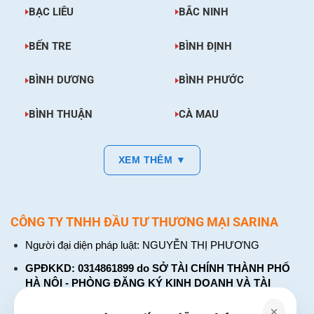
BẠC LIÊU
BẮC NINH
BẾN TRE
BÌNH ĐỊNH
BÌNH DƯƠNG
BÌNH PHƯỚC
BÌNH THUẬN
CÀ MAU
XEM THÊM ▼
CÔNG TY TNHH ĐẦU TƯ THƯƠNG MẠI SARINA
Người đại diện pháp luật: NGUYỄN THỊ PHƯƠNG
GPĐKKD: 0314861899 do SỞ TÀI CHÍNH THÀNH PHỐ
HÀ NỘI - PHÒNG ĐĂNG KÝ KINH DOANH VÀ TÀI
CHÍNH DOANH NGHIỆP cấp. Đăng ký lần đầu: ngày 26
tháng 01 năm 2018. Đăng ký thay đổi lần thứ: 4, ngày 31