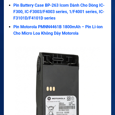
Pin Battery Case BP-263 Icom Dành Cho Dòng IC-
F300, IC-F3003/F4003 series, 1/F4001 series, IC-
F3101D/F4101D series
Pin Motorola PMNN4461B 1800mAh – Pin Li-ion
Cho Micro Loa Không Dây Motorola