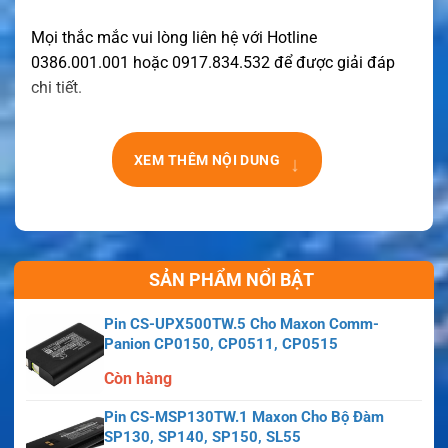
Mọi thắc mắc vui lòng liên hệ với Hotline
0386.001.001 hoặc 0917.834.532 để được giải đáp
chi tiết.
↓
XEM THÊM NỘI DUNG
SẢN PHẨM NỔI BẬT
Pin CS-UPX500TW.5 Cho Maxon Comm-
Panion CP0150, CP0511, CP0515
Còn hàng
Pin CS-MSP130TW.1 Maxon Cho Bộ Đàm
SP130, SP140, SP150, SL55