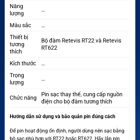
Năng
…
lượng
Màu sắc
…
Thiết bị
Bộ đàm Retevis RT22 và Retevis
tương
RT622
thích
Kích thước
…
Trọng
…
lượng
Pin sạc thay thế, cung cấp nguồn
Chức năng
điện cho bộ đàm tương thích
Hướng dẫn sử dụng và bảo quản pin đúng cách
Để pin hoạt động ổn định, người dùng nên sạc bằng
bộ sạc phù hợp với RT22 hoặc RT622. Hãy lắp pin