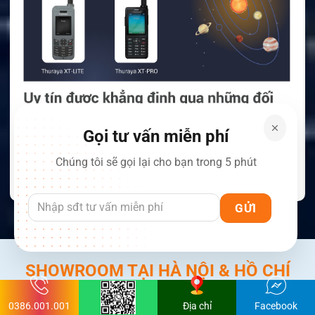
Gọi tư vấn miễn phí
Chúng tôi sẽ gọi lại cho bạn trong 5 phút
XEM CHI TIẾT
SHOWROOM TẠI HÀ NỘI & HỒ CHÍ
MINH - VĂN PHÒNG TẠI 63 TỈNH
0386.001.001
Địa chỉ
Facebook
THÀNH