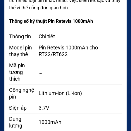
trữ nhiều loại pin khác nhau. Việc kiểm kê, sạc và thay
thế vì thế cũng đơn giản hơn.
Thông số kỹ thuật Pin Retevis 1000mAh
Thông tin
Chi tiết
Model pin
Pin Retevis 1000mAh cho
thay thế
RT22/RT622
Mã pin
tương
…
thích
Công nghệ
Lithium-ion (Li-ion)
pin
Điện áp
3.7V
Dung
1000mAh
lượng