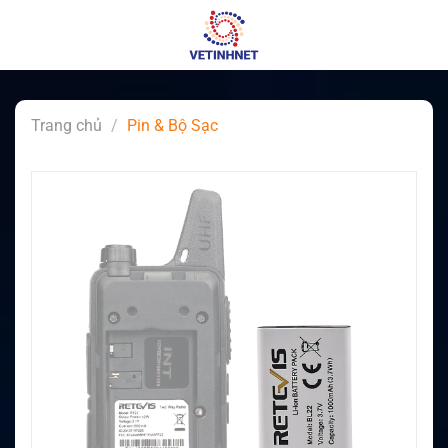
Skip
to
content
Trang chủ
/
Pin & Bộ Sạc