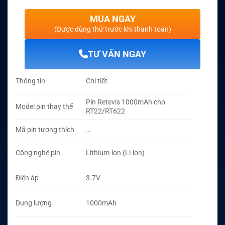
MUA NGAY
(Được dùng thử trước khi thanh toán)
TƯ VẤN NGAY
Thông tin
Chi tiết
Pin Retevis 1000mAh cho
Model pin thay thế
RT22/RT622
Mã pin tương thích
…
Công nghệ pin
Lithium-ion (Li-ion)
Điện áp
3.7V
Dung lượng
1000mAh