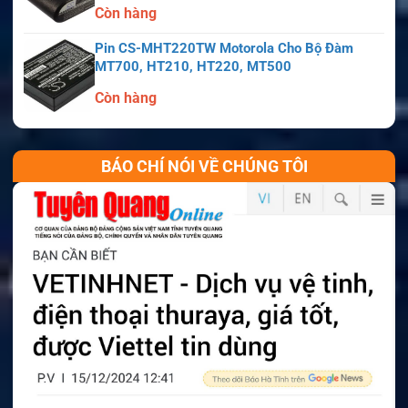
Còn hàng
Pin CS-MHT220TW Motorola Cho Bộ Đàm
MT700, HT210, HT220, MT500
Còn hàng
BÁO CHÍ NÓI VỀ CHÚNG TÔI