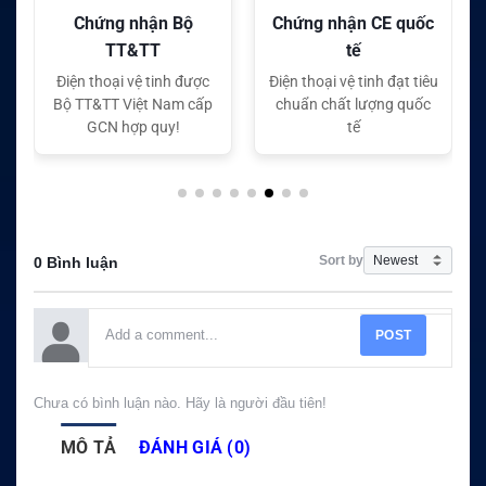
Chứng nhận CE quốc
Chứng nhận FC quốc
tế
tế
c
Điện thoại vệ tinh đạt tiêu
Điện thoại vệ tinh đạt tiêu
ấp
chuẩn chất lượng quốc
chuẩn chất lượng quốc
tế
tế
Sort by
0 Bình luận
POST
Chưa có bình luận nào. Hãy là người đầu tiên!
MÔ TẢ
ĐÁNH GIÁ (0)