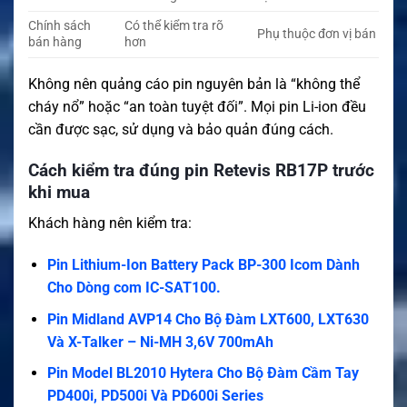
Chính sách
Có thể kiểm tra rõ
Phụ thuộc đơn vị bán
bán hàng
hơn
Không nên quảng cáo pin nguyên bản là “không thể
cháy nổ” hoặc “an toàn tuyệt đối”. Mọi pin Li-ion đều
cần được sạc, sử dụng và bảo quản đúng cách.
Cách kiểm tra đúng pin Retevis RB17P trước
khi mua
Khách hàng nên kiểm tra:
Pin Lithium-Ion Battery Pack BP-300 Icom Dành
Cho Dòng com IC-SAT100.
Pin Midland AVP14 Cho Bộ Đàm LXT600, LXT630
Và X-Talker – Ni-MH 3,6V 700mAh
Pin Model BL2010 Hytera Cho Bộ Đàm Cầm Tay
PD400i, PD500i Và PD600i Series