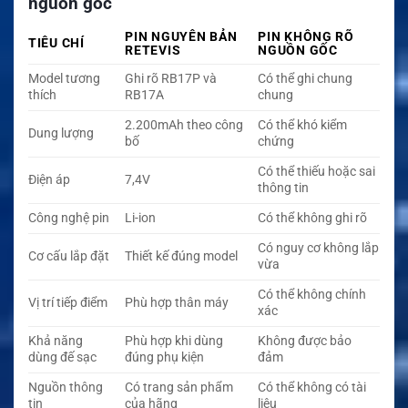
nguồn gốc
PIN NGUYÊN BẢN
PIN KHÔNG RÕ
TIÊU CHÍ
RETEVIS
NGUỒN GỐC
Model tương
Ghi rõ RB17P và
Có thể ghi chung
thích
RB17A
chung
2.200mAh theo công
Có thể khó kiểm
Dung lượng
bố
chứng
Có thể thiếu hoặc sai
Điện áp
7,4V
thông tin
Công nghệ pin
Li-ion
Có thể không ghi rõ
Có nguy cơ không lắp
Cơ cấu lắp đặt
Thiết kế đúng model
vừa
Có thể không chính
Vị trí tiếp điểm
Phù hợp thân máy
xác
Khả năng
Phù hợp khi dùng
Không được bảo
dùng đế sạc
đúng phụ kiện
đảm
Nguồn thông
Có trang sản phẩm
Có thể không có tài
tin
của hãng
liệu