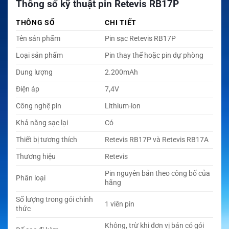
Thông số kỹ thuật pin Retevis RB17P
THÔNG SỐ
CHI TIẾT
Tên sản phẩm
Pin sạc Retevis RB17P
Loại sản phẩm
Pin thay thế hoặc pin dự phòng
Dung lượng
2.200mAh
Điện áp
7,4V
Công nghệ pin
Lithium-ion
Khả năng sạc lại
Có
Thiết bị tương thích
Retevis RB17P và Retevis RB17A
Thương hiệu
Retevis
Pin nguyên bản theo công bố của
Phân loại
hãng
Số lượng trong gói chính
1 viên pin
thức
Không, trừ khi đơn vị bán có gói