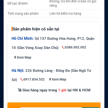
Không, trừ khi đơn vị bán có gói
Đế sạc đi kèm
riêng
Tình trạng sản phẩm
Liên hệ kiểm tra hàng
Sản phẩm hiện có sẵn tại
Hồ Chí Minh:
Số 137 Đường Hòa Hưng, P12, Quận
0386.002.002
10 (Gần Vòng Xoay Dân Chủ)
Xem Map
Hà Nội:
226 Đường Láng - Đống Đa (Gần Ngã Tư
0917.834.532
Xem Map
Sở)
🚀 Giao hàng ngay trong
1 giờ
tại HN & HCM