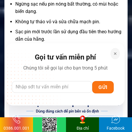
Ngừng sạc nếu pin nóng bất thường, có mùi hoặc
biến dạng.
Không tự tháo vỏ và sửa chữa mạch pin.
Sạc pin mới trước lần sử dụng đầu tiên theo hướng
dẫn của hãng.
Retevis khuyến nghị sạc đầy pin trước lần sử dụng
Gọi tư vấn miễn phí
đầu tiên, bảo quản pin ở nơi khô và mát, đồng thời
tháo pin khỏi bộ đàm khi không sử dụng trong thời
Chúng tôi sẽ gọi lại cho bạn trong 5 phút
gian dài.
Cách bảo quản pin khi không sử dụng
0386.001.001
Địa chỉ
Facebook