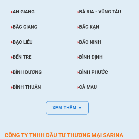
AN GIANG
BÀ RỊA - VŨNG TÀU
BẮC GIANG
BẮC KẠN
BẠC LIÊU
BẮC NINH
BẾN TRE
BÌNH ĐỊNH
BÌNH DƯƠNG
BÌNH PHƯỚC
BÌNH THUẬN
CÀ MAU
XEM THÊM ▼
CÔNG TY TNHH ĐẦU TƯ THƯƠNG MẠI SARINA