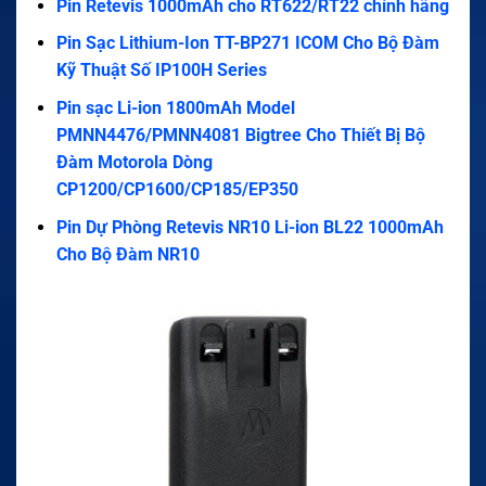
Pin Retevis 1000mAh cho RT622/RT22 chính hãng
Pin Sạc Lithium-Ion TT-BP271 ICOM Cho Bộ Đàm
Kỹ Thuật Số IP100H Series
Pin sạc Li-ion 1800mAh Model
PMNN4476/PMNN4081 Bigtree Cho Thiết Bị Bộ
Đàm Motorola Dòng
CP1200/CP1600/CP185/EP350
Pin Dự Phòng Retevis NR10 Li-ion BL22 1000mAh
Cho Bộ Đàm NR10