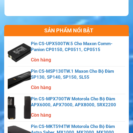
SẢN PHẨM NỔI BẬT
Pin CS-UPX500TW.5 Cho Maxon Comm-
Panion CP0150, CP0511, CP0515
Còn hàng
Pin CS-MSP130TW.1 Maxon Cho Bộ Đàm
SP130, SP140, SP150, SL55
Còn hàng
Pin CS-MPX700TW Motorola Cho Bộ Đàm
APX6000, APX7000, APX8000, SRX2200
Còn hàng
Pin CS-MKT594TW Motorola Cho Bộ Đàm
Astro Saber, MX1000, MX2000, MX3000