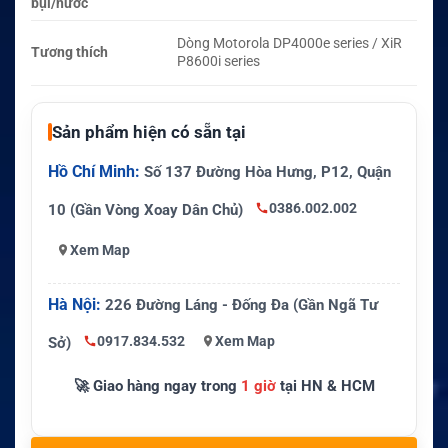
bụi/nước
Dòng Motorola DP4000e series / XiR
Tương thích
P8600i series
Sản phẩm hiện có sẵn tại
Hồ Chí Minh:
Số 137 Đường Hòa Hưng, P12, Quận
0386.002.002
10 (Gần Vòng Xoay Dân Chủ)
Xem Map
Hà Nội:
226 Đường Láng - Đống Đa (Gần Ngã Tư
0917.834.532
Xem Map
Sở)
🚀 Giao hàng ngay trong
1 giờ
tại HN & HCM