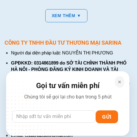
XEM THÊM ▼
CÔNG TY TNHH ĐẦU TƯ THƯƠNG MẠI SARINA
Người đại diện pháp luật: NGUYỄN THỊ PHƯƠNG
GPĐKKD: 0314861899 do SỞ TÀI CHÍNH THÀNH PHỐ
HÀ NỘI - PHÒNG ĐĂNG KÝ KINH DOANH VÀ TÀI
CHÍNH DOANH NGHIỆP cấp. Đăng ký lần đầu: ngày 26
tháng 01 năm 2018. Đăng ký thay đổi lần thứ: 4, ngày 31
Gọi tư vấn miễn phí
tháng 03 năm 2026
Chúng tôi sẽ gọi lại cho bạn trong 5 phút
226 Đường Láng, Đống Đa, Hà Nội
137 Đường Hòa Hưng, Phường 12, Quận 10, TP. Hồ Chí
Minh
Hotline: 1900 2106 - 0386 001 001
Email:
Giaiphap3g@gmail.com