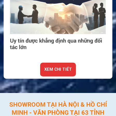
XEM CHI TIẾT
SHOWROOM TẠI HÀ NỘI & HỒ CHÍ
MINH - VĂN PHÒNG TẠI 63 TỈNH