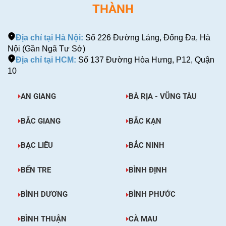
THÀNH
Địa chỉ tại Hà Nội:
Số 226 Đường Láng, Đống Đa, Hà
Nội (Gần Ngã Tư Sở)
Địa chỉ tại HCM:
Số 137 Đường Hòa Hưng, P12, Quận
10
AN GIANG
BÀ RỊA - VŨNG TÀU
BẮC GIANG
BẮC KẠN
BẠC LIÊU
BẮC NINH
BẾN TRE
BÌNH ĐỊNH
BÌNH DƯƠNG
BÌNH PHƯỚC
BÌNH THUẬN
CÀ MAU