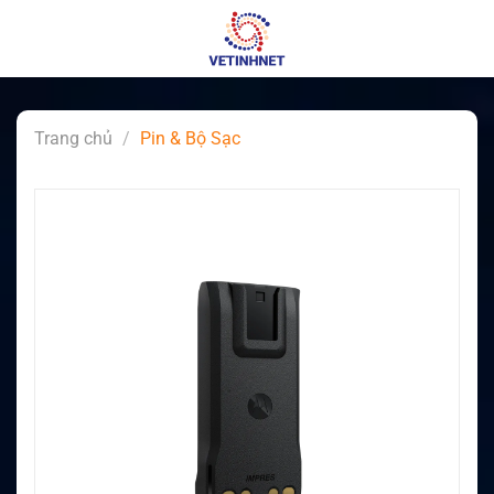
Skip
to
content
Trang chủ
/
Pin & Bộ Sạc