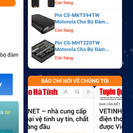
APX6000, APX7000,
Còn hàng
APX8000, SRX2200
Pin CS-MKT594TW
Motorola Cho Bộ Đàm
Astro Saber, MX1000,
Còn hàng
MX2000, MX3000
Pin CS-MHT220TW
Motorola Cho Bộ Đàm
o bộ đàm
MT700, HT210, HT220,
Còn hàng
MT500
BÁO CHÍ NÓI VỀ CHÚNG TÔI
Y
và
tư