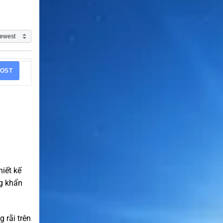
OST
iết kế
ng khẩn
 rãi trên