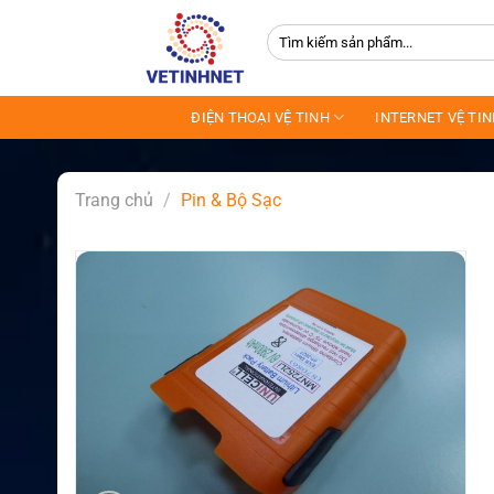
Skip
Tìm
to
kiếm:
content
ĐIỆN THOẠI VỆ TINH
INTERNET VỆ TI
Trang chủ
/
Pin & Bộ Sạc