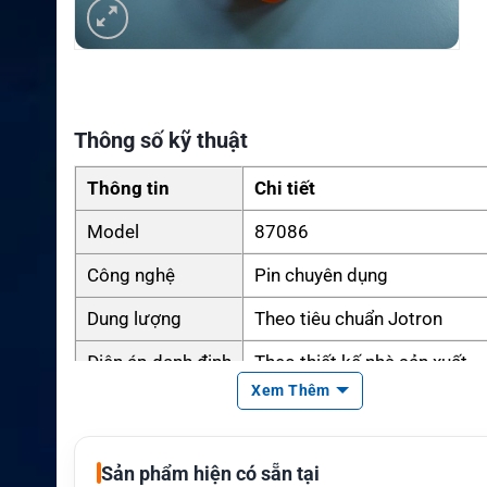
Thông số kỹ thuật
Thông tin
Chi tiết
Model
87086
Công nghệ
Pin chuyên dụng
Dung lượng
Theo tiêu chuẩn Jotron
Điện áp danh định
Theo thiết kế nhà sản xuất
Xem Thêm
Năng lượng
Dành cho bộ đàm hàng hải
Chuẩn bảo vệ
GMDSS / Marine Standard
Sản phẩm hiện có sẵn tại