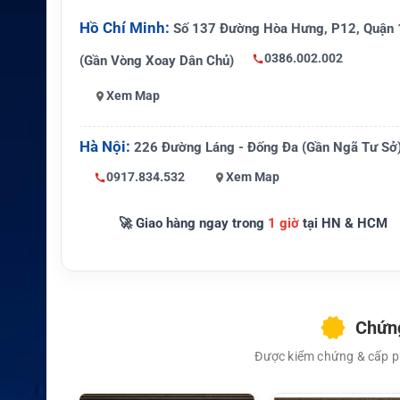
Thiết bị tương thí
Jotron Tron TR30 GMDSS
ch
Hồ Chí Minh:
Số 137 Đường Hòa Hưng, P12, Quận 
Loại pin
Pin chuyên dụng
0386.002.002
(Gần Vòng Xoay Dân Chủ)
Hãng sản xuất
Jotron
Xem Map
UNICELL / Nhà phân phối pi
Đơn vị phân phối
Hà Nội:
226 Đường Láng - Đống Đa (Gần Ngã Tư Sở
hải
0917.834.532
Xem Map
🚀 Giao hàng ngay trong
1 giờ
tại HN & HCM
Chứng
Được kiểm chứng & cấp ph