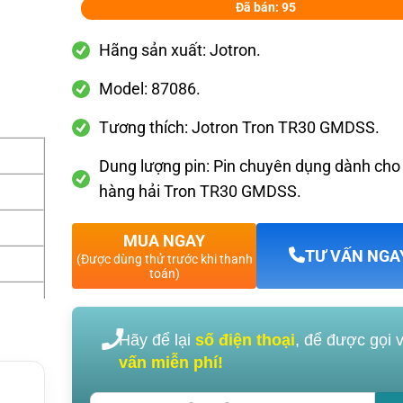
Đã bán: 95
Hãng sản xuất: Jotron.
Model: 87086.
Tương thích: Jotron Tron TR30 GMDSS.
Dung lượng pin: Pin chuyên dụng dành ch
hàng hải Tron TR30 GMDSS.
MUA NGAY
TƯ VẤN NGA
(Được dùng thử trước khi thanh
toán)
Hãy để lại
số điện thoại
, để được gọi 
vấn miễn phí!