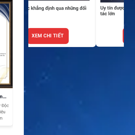
XEM CHI TIẾT
ền
ý Độc
iệu
am