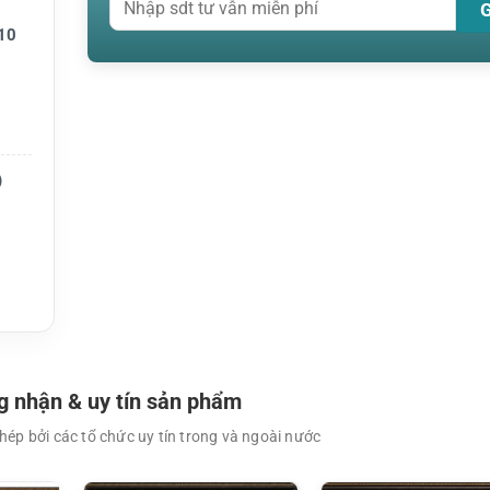
10
n hàng
)
 nhận & uy tín sản phẩm
ép bởi các tổ chức uy tín trong và ngoài nước