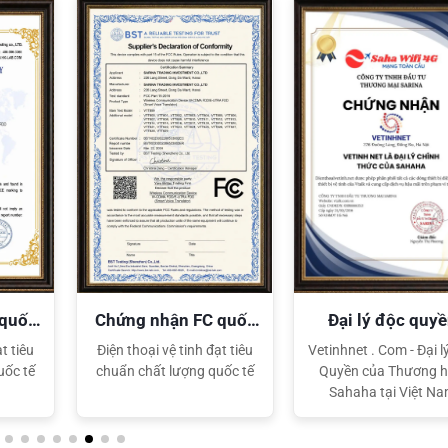
XEM CHI TIẾT
XEM CHI TIẾT
 quốc
Chứng nhận FC quốc
Đại lý độc quy
tế
Sahaha
t tiêu
Điện thoại vệ tinh đạt tiêu
Vetinhnet . Com - Đại l
uốc tế
chuẩn chất lượng quốc tế
Quyền của Thương h
Sahaha tại Việt N