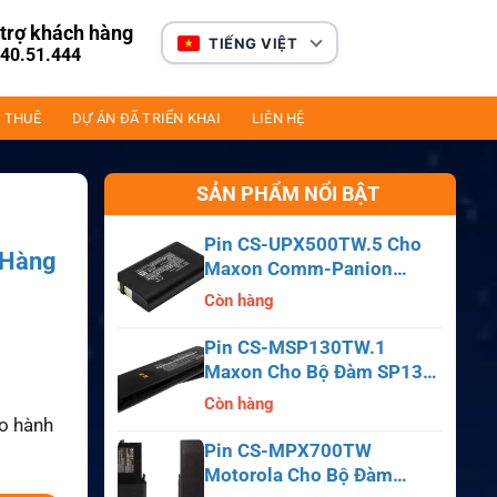
trợ khách hàng
TIẾNG VIỆT
40.51.444
 THUÊ
DỰ ÁN ĐÃ TRIỂN KHAI
LIÊN HỆ
SẢN PHẨM NỔI BẬT
Pin CS-UPX500TW.5 Cho
 Hàng
Maxon Comm-Panion
CP0150, CP0511, CP0515
Còn hàng
Pin CS-MSP130TW.1
Maxon Cho Bộ Đàm SP130,
SP140, SP150, SL55
Còn hàng
ảo hành
Pin CS-MPX700TW
Motorola Cho Bộ Đàm