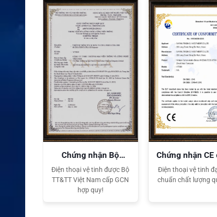
XEM CHI TIẾT
quyền
Chứng nhận Bộ
Chứng nhận CE
TT&TT
tế
ại lý Độc
Điện thoại vệ tinh được Bộ
Điện thoại vệ tinh đạ
ng hiệu
TT&TT Việt Nam cấp GCN
chuẩn chất lượng q
t Nam
hợp quy!