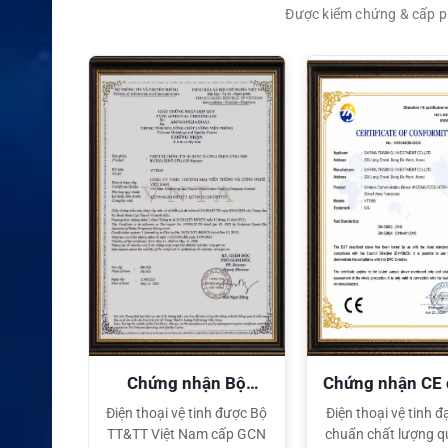
Được kiểm chứng & cấp ph
XEM CHI TIẾT
quyền
Chứng nhận Bộ
Chứng nhận CE
TT&TT
tế
ại lý Độc
Điện thoại vệ tinh được Bộ
Điện thoại vệ tinh đạ
ng hiệu
TT&TT Việt Nam cấp GCN
chuẩn chất lượng q