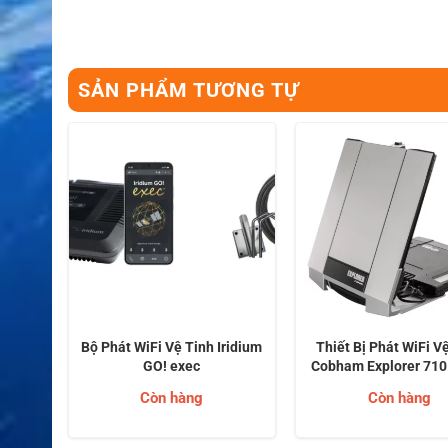
SẢN PHẨM TƯƠNG TỰ
h Vệ
Bộ Phát WiFi Vệ Tinh Iridium
Thiết Bị Phát WiFi V
an i6
GO! exec
Cobham Explorer 71
Còn hàng
Còn hàng