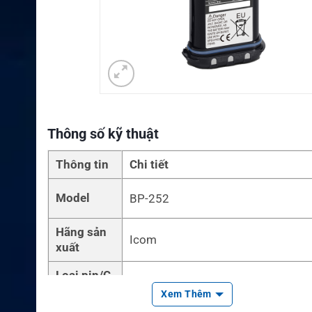
Thông số kỹ thuật
Thông tin
Chi tiết
Model
BP-252
Hãng sản
Icom
xuất
Loại pin/C
Lithium-Ion Battery Pack
ông nghệ
Xem Thêm