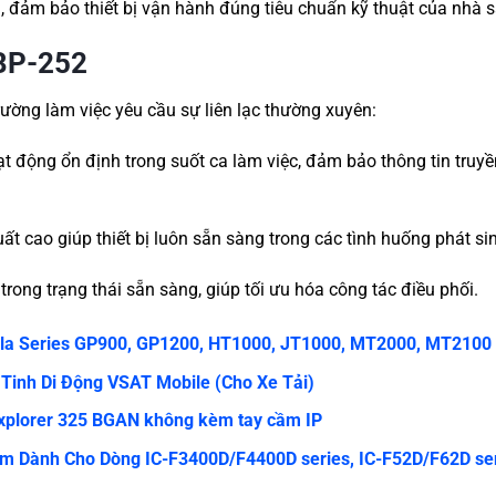
 đảm bảo thiết bị vận hành đúng tiêu chuẩn kỹ thuật của nhà s
 BP-252
rường làm việc yêu cầu sự liên lạc thường xuyên:
 động ổn định trong suốt ca làm việc, đảm bảo thông tin truyền
ất cao giúp thiết bị luôn sẵn sàng trong các tình huống phát si
ong trạng thái sẵn sàng, giúp tối ưu hóa công tác điều phối.
rola Series GP900, GP1200, HT1000, JT1000, MT2000, MT2100
 Tinh Di Động VSAT Mobile (Cho Xe Tải)
Explorer 325 BGAN không kèm tay cầm IP
com Dành Cho Dòng IC-F3400D/F4400D series, IC-F52D/F62D se