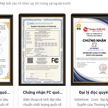
ép bởi các tổ chức uy tín trong và ngoài nước
XEM CHI TIẾT
XEM CHI TIẾT
 quốc
Chứng nhận FC quốc
Đại lý độc quy
tế
Sahaha
t tiêu
Điện thoại vệ tinh đạt tiêu
Vetinhnet . Com - Đại l
uốc tế
chuẩn chất lượng quốc tế
Quyền của Thương h