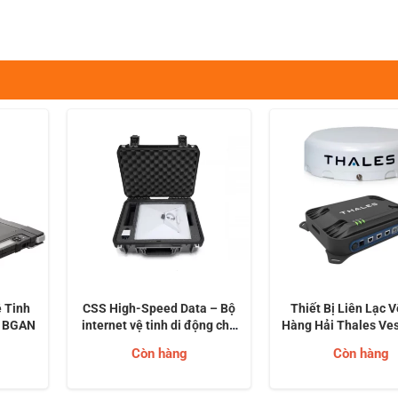
ệ Tinh
CSS High-Speed Data – Bộ
Thiết Bị Liên Lạc 
0 BGAN
internet vệ tinh di động cho
Hàng Hải Thales Ve
kết nối vùng xa
350 Iridium Cer
Còn hàng
Còn hàng