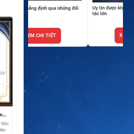
XEM CHI TIẾT
ền
ý Độc
iệu