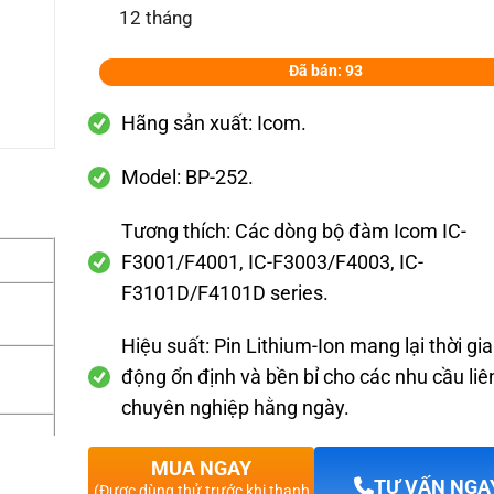
12 tháng
Đã bán: 93
Hãng sản xuất:
Icom.
Model:
BP-252.
Tương thích:
Các dòng bộ đàm Icom IC-
F3001/F4001, IC-F3003/F4003, IC-
F3101D/F4101D series.
Hiệu suất:
Pin Lithium-Ion mang lại thời gi
động ổn định và bền bỉ cho các nhu cầu liê
chuyên nghiệp hằng ngày.
MUA NGAY
TƯ VẤN NGA
(Được dùng thử trước khi thanh