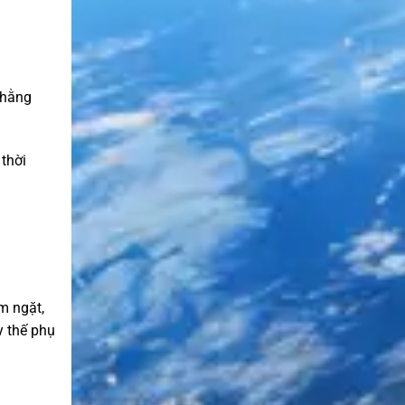
 hằng
thời
m ngặt,
y thế phụ