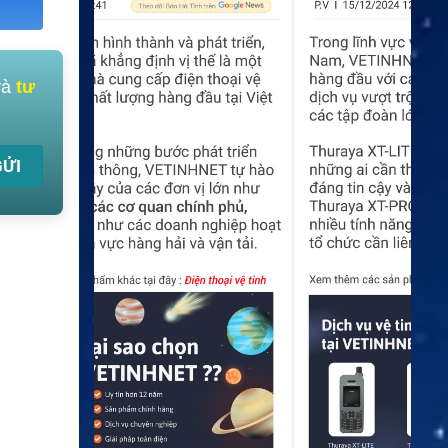
và
tư