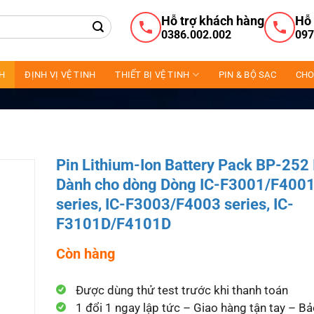
Hỗ trợ khách hàng
Hỗ 
0386.002.002
097
NH
ĐỊNH VỊ VỆ TINH
THIẾT BỊ VỆ TINH
PIN & BỘ SẠC
CHO
Pin Lithium-Ion Battery Pack BP-252
Dành cho dòng Dòng IC-F3001/F400
series, IC-F3003/F4003 series, IC-
F3101D/F4101D
Còn hàng
Được dùng thử test trước khi thanh toán
1 đổi 1 ngay lập tức – Giao hàng tận tay – B