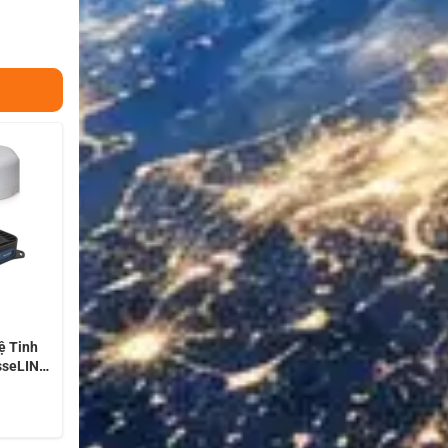
Vệ Tinh
sseLINK
tus