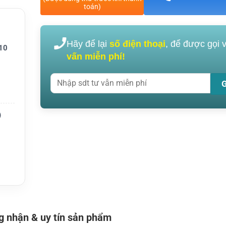
toán)
F4003,
Hãy để lại
số điện thoại
, để được gọi 
10
ượng ổ
vấn miễn phí!
n lý cơ
)
 nhận & uy tín sản phẩm