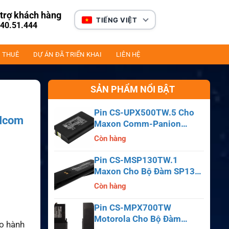
trợ khách hàng
TIẾNG VIỆT
40.51.444
 THUÊ
DỰ ÁN ĐÃ TRIỂN KHAI
LIÊN HỆ
SẢN PHẨM NỔI BẬT
Pin CS-UPX500TW.5 Cho
 Icom
Maxon Comm-Panion
1
CP0150, CP0511, CP0515
Còn hàng
Pin CS-MSP130TW.1
Maxon Cho Bộ Đàm SP130,
SP140, SP150, SL55
Còn hàng
Pin CS-MPX700TW
Motorola Cho Bộ Đàm
ảo hành