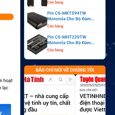
APX6000, APX7000,
Còn hàng
APX8000, SRX2200
Pin CS-MKT594TW
Motorola Cho Bộ Đàm
Astro Saber, MX1000,
Còn hàng
MX2000, MX3000
Pin CS-MHT220TW
Motorola Cho Bộ Đàm
MT700, HT210, HT220,
Còn hàng
MT500
BÁO CHÍ NÓI VỀ CHÚNG TÔI
an hoạt
n lạc
Y