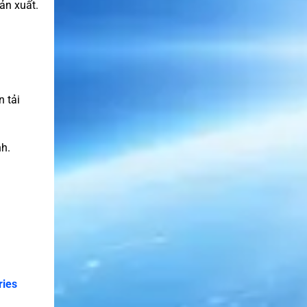
ản xuất.
 tải
nh.
ries