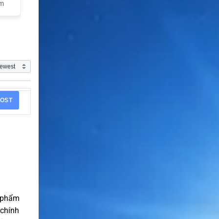
am
OST
n phẩm
 chính