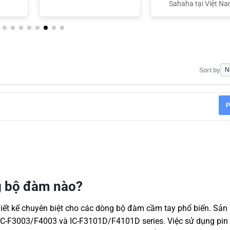
Sahaha tại Việt N
Sort by
P
g bộ đàm nào?
hiết kế chuyên biệt cho các dòng bộ đàm cầm tay phổ biến. Sả
 IC-F3003/F4003 và IC-F3101D/F4101D series.
Việc sử dụng pin