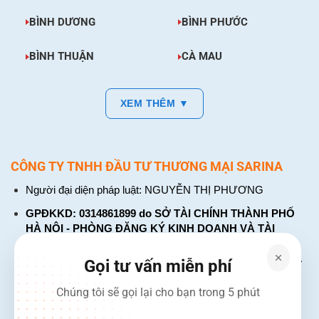
BÌNH DƯƠNG
BÌNH PHƯỚC
BÌNH THUẬN
CÀ MAU
XEM THÊM ▼
CÔNG TY TNHH ĐẦU TƯ THƯƠNG MẠI SARINA
Người đại diện pháp luật: NGUYỄN THỊ PHƯƠNG
GPĐKKD: 0314861899 do SỞ TÀI CHÍNH THÀNH PHỐ
HÀ NỘI - PHÒNG ĐĂNG KÝ KINH DOANH VÀ TÀI
CHÍNH DOANH NGHIỆP cấp. Đăng ký lần đầu: ngày 26
tháng 01 năm 2018. Đăng ký thay đổi lần thứ: 4, ngày 31
Gọi tư vấn miễn phí
tháng 03 năm 2026
Chúng tôi sẽ gọi lại cho bạn trong 5 phút
226 Đường Láng, Đống Đa, Hà Nội