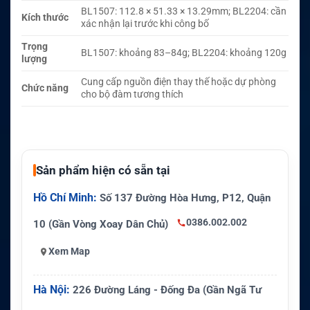
BL1507: 112.8 × 51.33 × 13.29mm; BL2204: cần
Kích thước
xác nhận lại trước khi công bố
Trọng
BL1507: khoảng 83–84g; BL2204: khoảng 120g
lượng
Cung cấp nguồn điện thay thế hoặc dự phòng
Chức năng
cho bộ đàm tương thích
Sản phẩm hiện có sẵn tại
Hồ Chí Minh:
Số 137 Đường Hòa Hưng, P12, Quận
0386.002.002
10 (Gần Vòng Xoay Dân Chủ)
Xem Map
Hà Nội:
226 Đường Láng - Đống Đa (Gần Ngã Tư