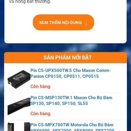
và nóng bất thường.
↓
XEM THÊM NỘI DUNG
SẢN PHẨM NỔI BẬT
Pin CS-UPX500TW.5 Cho Maxon Comm-
Panion CP0150, CP0511, CP0515
Còn hàng
Pin CS-MSP130TW.1 Maxon Cho Bộ Đàm
SP130, SP140, SP150, SL55
Còn hàng
Pin CS-MPX700TW Motorola Cho Bộ Đàm
APX6000, APX7000, APX8000, SRX2200