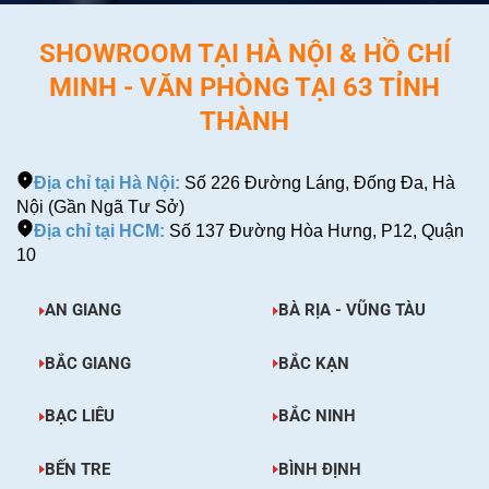
SHOWROOM TẠI HÀ NỘI & HỒ CHÍ
MINH - VĂN PHÒNG TẠI 63 TỈNH
THÀNH
Địa chỉ tại Hà Nội:
Số 226 Đường Láng, Đống Đa, Hà
Nội (Gần Ngã Tư Sở)
Địa chỉ tại HCM:
Số 137 Đường Hòa Hưng, P12, Quận
10
AN GIANG
BÀ RỊA - VŨNG TÀU
BẮC GIANG
BẮC KẠN
BẠC LIÊU
BẮC NINH
BẾN TRE
BÌNH ĐỊNH