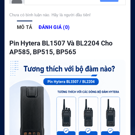
Chưa có bình luận nào. Hãy là người đầu tiên!
MÔ TẢ
ĐÁNH GIÁ (0)
Pin Hytera BL1507 Và BL2204 Cho
AP585, BP515, BP565