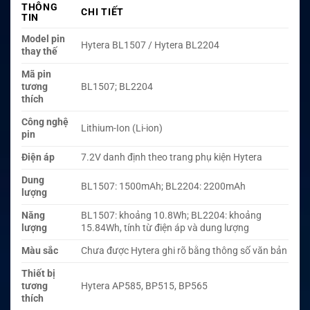
THÔNG
CHI TIẾT
TIN
Model pin
Hytera BL1507 / Hytera BL2204
thay thế
Mã pin
tương
BL1507; BL2204
thích
Công nghệ
Lithium-Ion (Li-ion)
pin
Điện áp
7.2V danh định theo trang phụ kiện Hytera
Dung
BL1507: 1500mAh; BL2204: 2200mAh
lượng
Năng
BL1507: khoảng 10.8Wh; BL2204: khoảng
lượng
15.84Wh, tính từ điện áp và dung lượng
Màu sắc
Chưa được Hytera ghi rõ bằng thông số văn bản
Thiết bị
tương
Hytera AP585, BP515, BP565
thích