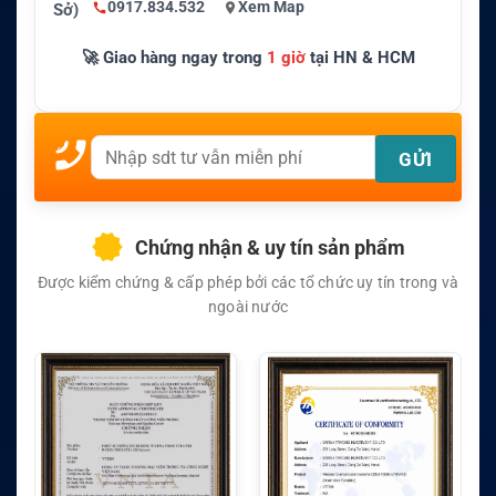
0917.834.532
Xem Map
Sở)
🚀 Giao hàng ngay trong
1 giờ
tại HN & HCM
Chứng nhận & uy tín sản phẩm
Được kiểm chứng & cấp phép bởi các tổ chức uy tín trong và
ngoài nước