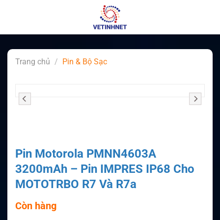
Skip
to
content
Trang chủ
/
Pin & Bộ Sạc
Pin Motorola PMNN4603A
3200mAh – Pin IMPRES IP68 Cho
MOTOTRBO R7 Và R7a
Còn hàng