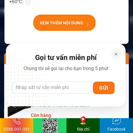
+60°C.
↓
XEM THÊM NỘI DUNG
Gọi tư vấn miễn phí
SẢN PHẨM NỔI BẬT
Chúng tôi sẽ gọi lại cho bạn trong 5 phút
Pin CS-UPX500TW.5 Cho Maxon Comm-
Panion CP0150, CP0511, CP0515
Còn hàng
Pin CS-MSP130TW.1 Maxon Cho Bộ Đàm
SP130, SP140, SP150, SL55
Còn hàng
Pin CS-MPX700TW Motorola Cho Bộ Đàm
0386.001.001
Địa chỉ
Facebook
APX6000, APX7000, APX8000, SRX2200