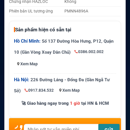
Chứng nhận HAZLOC
Không
Phiên bản UL tương ứng
PMNN4896A
Sản phẩm hiện có sẵn tại
Hồ Chí Minh:
Số 137 Đường Hòa Hưng, P12, Quận
0386.002.002
10 (Gần Vòng Xoay Dân Chủ)
Xem Map
Hà Nội:
226 Đường Láng - Đống Đa (Gần Ngã Tư
0917.834.532
Xem Map
Sở)
🚀 Giao hàng ngay trong
1 giờ
tại HN & HCM