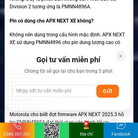
Division 2 tương ứng là PMNN4896A.
Pin có dùng cho APX NEXT XE không?
Không nên dùng trong cấu hình mặc định. APX NEXT
XE sử dụng PMNN4896 cho pin dung lượng cao có
chứng nhận UL.
Gọi tư vấn miễn phí
Kích thước và trọng lượng của pin là bao nhiêu?
Chúng tôi sẽ gọi lại cho bạn trong 5 phút
Kích thước khoảng 96 × 64 × 42mm. Trọng lượng tối
đa khoảng 258g.
Pin có cần cập nhật firmware không?
Motorola cho biết đợt firmware APX NEXT 2025.3 hỗ
trợ PMNN4895A đạt thời gian vận hành tối ưu.
0386.001.001
Địa chỉ
Facebook