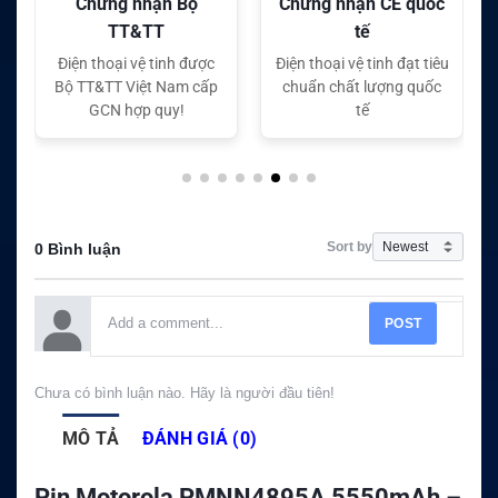
Chứng nhận CE quốc
Chứng nhận FC quốc
tế
tế
Điện thoại vệ tinh đạt tiêu
Điện thoại vệ tinh đạt tiêu
chuẩn chất lượng quốc
chuẩn chất lượng quốc
tế
tế
Sort by
0 Bình luận
POST
Chưa có bình luận nào. Hãy là người đầu tiên!
MÔ TẢ
ĐÁNH GIÁ (0)
Pin Motorola PMNN4895A 5550mAh –