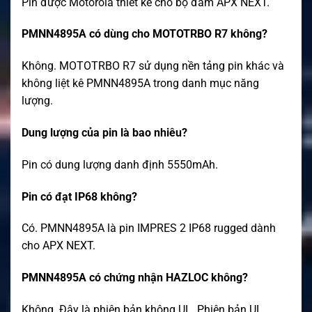
Pin được Motorola thiết kế cho bộ đàm APX NEXT.
PMNN4895A có dùng cho MOTOTRBO R7 không?
Không. MOTOTRBO R7 sử dụng nền tảng pin khác và
không liệt kê PMNN4895A trong danh mục năng
lượng.
Dung lượng của pin là bao nhiêu?
Pin có dung lượng danh định 5550mAh.
Pin có đạt IP68 không?
Có. PMNN4895A là pin IMPRES 2 IP68 rugged dành
cho APX NEXT.
PMNN4895A có chứng nhận HAZLOC không?
Không. Đây là phiên bản không UL. Phiên bản UL