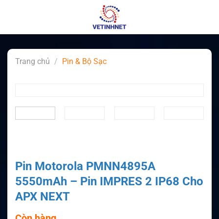
Skip
to
content
Trang chủ
/
Pin & Bộ Sạc
Pin Motorola PMNN4895A
5550mAh – Pin IMPRES 2 IP68 Cho
APX NEXT
Còn hàng