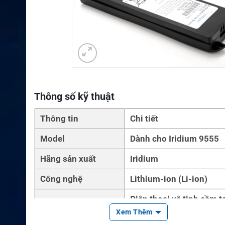
Thông số kỹ thuật
Thông tin
Chi tiết
Model
Dành cho Iridium 9555
Hãng sản xuất
Iridium
Công nghệ
Lithium-ion (Li-ion)
Điện thoại vệ tinh cầm ta
Thiết bị tương thích
um 9555
Xem Thêm