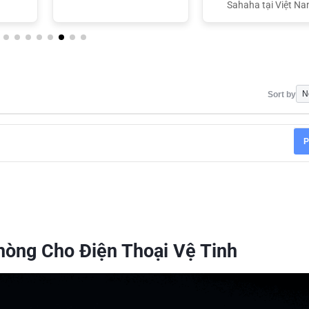
Sahaha tại Việt N
Sort by
P
hòng Cho Điện Thoại Vệ Tinh