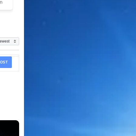
am
OST