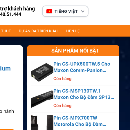
trợ khách hàng
TIẾNG VIỆT
40.51.444
 THUÊ
DỰ ÁN ĐÃ TRIỂN KHAI
LIÊN HỆ
SẢN PHẨM NỔI BẬT
Pin CS-UPX500TW.5 Cho
dium
Maxon Comm-Panion
CP0150, CP0511, CP0515
Còn hàng
Pin CS-MSP130TW.1
Maxon Cho Bộ Đàm SP130,
SP140, SP150, SL55
Còn hàng
ảo hành
Pin CS-MPX700TW
Motorola Cho Bộ Đàm