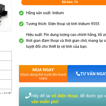
Đã bán: 73
Hãng sản xuất: Iridium
Tương thích: Điện thoại vệ tinh Iridium 9555
Hiệu suất: Pin dung lượng cao chính hãng, tối 
thời gian đàm thoại và thời gian chờ, mang lại s
tuyệt đối cho thiết bị vệ tinh của bạn.
MUA NGAY
TƯ VẤN NGA
(Được dùng thử trước khi thanh
toán)
y Iridi
Hãy để lại
số điện thoại
, để được gọi 
vấn miễn phí!