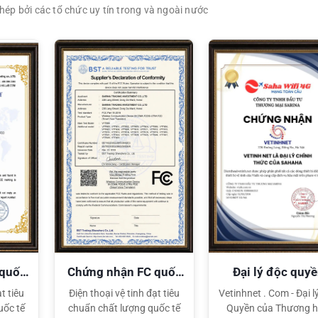
ép bởi các tổ chức uy tín trong và ngoài nước
XEM CHI TIẾT
XEM CHI TIẾT
 quốc
Chứng nhận FC quốc
Đại lý độc quy
tế
Sahaha
t tiêu
Điện thoại vệ tinh đạt tiêu
Vetinhnet . Com - Đại l
uốc tế
chuẩn chất lượng quốc tế
Quyền của Thương h