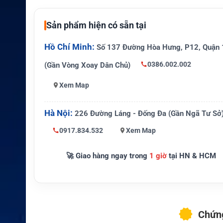
Dung lượng cao, thời gia
Đặc điểm nổi bật
ụng vượt trội, thiết kế c
Sản phẩm hiện có sẵn tại
ng, lắp khít hoàn hảo
Hồ Chí Minh:
Liên lạc khẩn cấp, thám
Số 137 Đường Hòa Hưng, P12, Quận 
Ứng dụng
hàng hải, công việc tại 
0386.002.002
(Gần Vòng Xoay Dân Chủ)
âu vùng xa, cứu hộ
Xem Map
Hà Nội:
226 Đường Láng - Đống Đa (Gần Ngã Tư Sở
0917.834.532
Xem Map
🚀 Giao hàng ngay trong
1 giờ
tại HN & HCM
Chứng