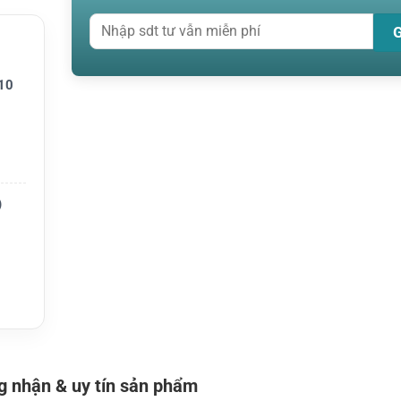
n sử d
hính hã
 hiểm,
10
vùng s
)
 nhận & uy tín sản phẩm