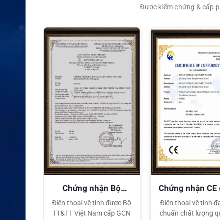
Được kiểm chứng & cấp ph
XEM CHI TIẾT
quyền
Chứng nhận Bộ
Chứng nhận CE
TT&TT
tế
ại lý Độc
Điện thoại vệ tinh được Bộ
Điện thoại vệ tinh đạ
ng hiệu
TT&TT Việt Nam cấp GCN
chuẩn chất lượng q