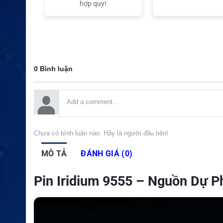
t Nam
hợp quy!
0 Bình luận
Chưa có bình luận nào. Hãy là người đầu tiên!
MÔ TẢ
ĐÁNH GIÁ (0)
Pin Iridium 9555 – Nguồn Dự P