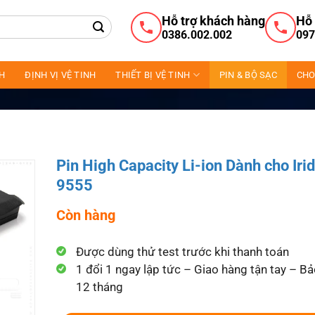
Hỗ trợ khách hàng
Hỗ 
0386.002.002
097
NH
ĐỊNH VỊ VỆ TINH
THIẾT BỊ VỆ TINH
PIN & BỘ SẠC
CHO
Pin High Capacity Li-ion Dành cho Iri
9555
Còn hàng
Được dùng thử test trước khi thanh toán
1 đổi 1 ngay lập tức – Giao hàng tận tay – B
12 tháng