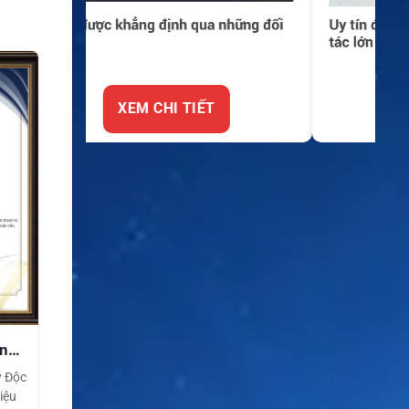
XEM CHI TIẾT
ền
ý Độc
iệu