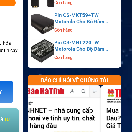
APX6000, APX7000,
Còn hàng
APX8000, SRX2200
Pin CS-MKT594TW
Motorola Cho Bộ Đàm
Astro Saber, MX1000,
Còn hàng
MX2000, MX3000
Pin CS-MHT220TW
ưu hóa
Motorola Cho Bộ Đàm
ự tin cậy
MT700, HT210, HT220,
Còn hàng
MT500
BÁO CHÍ NÓI VỀ CHÚNG TÔI
Y
và
tư