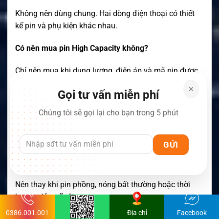
Không nên dùng chung. Hai dòng điện thoại có thiết
kế pin và phụ kiện khác nhau.
Có nên mua pin High Capacity không?
Chỉ nên mua khi dung lượng, điện áp và mã pin được
ghi rõ trên sản phẩm.
Gọi tư vấn miễn phí
Có thể sạc nhiều pin cùng lúc không?
Chúng tôi sẽ gọi lại cho bạn trong 5 phút
Có. Iridium giới thiệu bộ sạc SatStation bốn khe dành
cho pin 9555.
Khi nào nên thay pin mới?
Nên thay khi pin phồng, nóng bất thường hoặc thời
lượng giảm rõ rệt.
0386.001.001
Địa chỉ
Facebook