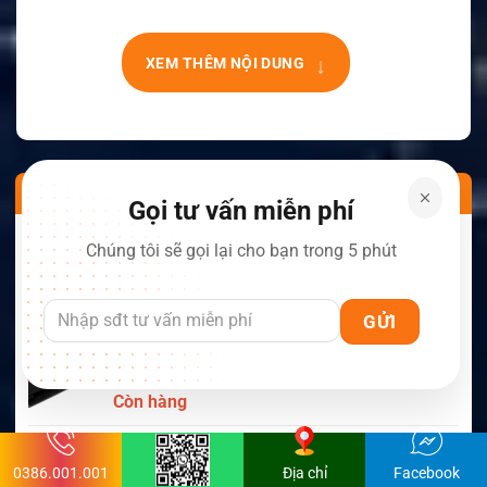
↓
XEM THÊM NỘI DUNG
SẢN PHẨM NỔI BẬT
Gọi tư vấn miễn phí
Pin CS-UPX500TW.5 Cho Maxon Comm-
Chúng tôi sẽ gọi lại cho bạn trong 5 phút
Panion CP0150, CP0511, CP0515
Còn hàng
Pin CS-MSP130TW.1 Maxon Cho Bộ Đàm
SP130, SP140, SP150, SL55
Còn hàng
Pin CS-MPX700TW Motorola Cho Bộ Đàm
APX6000, APX7000, APX8000, SRX2200
0386.001.001
Địa chỉ
Facebook