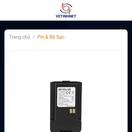
Skip
to
content
Trang chủ
/
Pin & Bộ Sạc