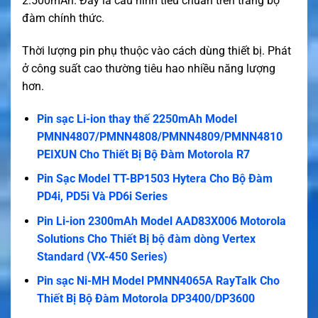
2.500mAh. Đây là cấu hình tiêu chuẩn trên trang bộ
đàm chính thức.
Thời lượng pin phụ thuộc vào cách dùng thiết bị. Phát
ở công suất cao thường tiêu hao nhiều năng lượng
hơn.
Pin sạc Li-ion thay thế 2250mAh Model
PMNN4807/PMNN4808/PMNN4809/PMNN4810
PEIXUN Cho Thiết Bị Bộ Đàm Motorola R7
Pin Sạc Model TT-BP1503 Hytera Cho Bộ Đàm
PD4i, PD5i Và PD6i Series
Pin Li-ion 2300mAh Model AAD83X006 Motorola
Solutions Cho Thiết Bị bộ đàm dòng Vertex
Standard (VX-450 Series)
Pin sạc Ni-MH Model PMNN4065A RayTalk Cho
Thiết Bị Bộ Đàm Motorola DP3400/DP3600