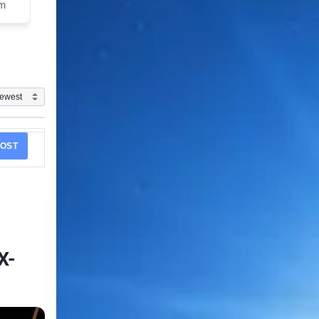
am
OST
X-