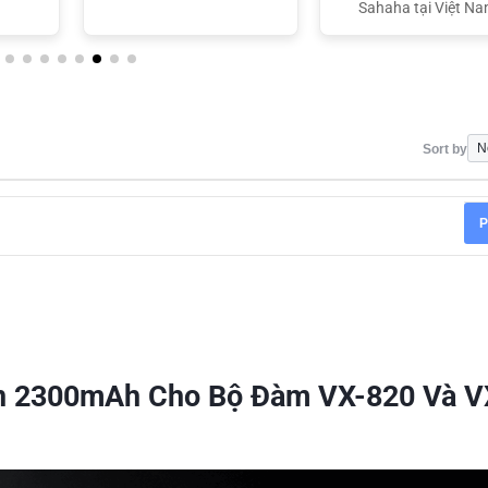
Sahaha tại Việt N
Sort by
P
on 2300mAh Cho Bộ Đàm VX-820 Và V