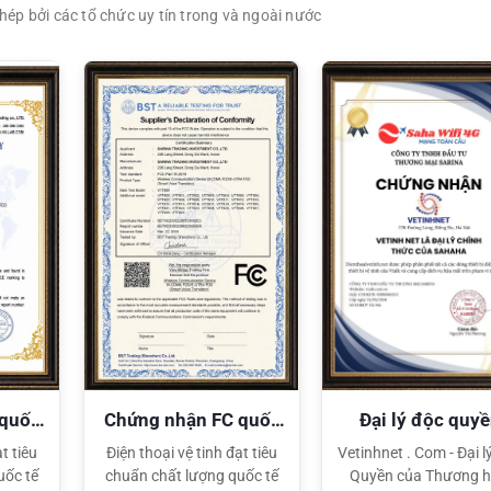
ép bởi các tổ chức uy tín trong và ngoài nước
XEM CHI TIẾT
XEM CHI TIẾT
 quốc
Chứng nhận FC quốc
Đại lý độc quy
tế
Sahaha
t tiêu
Điện thoại vệ tinh đạt tiêu
Vetinhnet . Com - Đại l
uốc tế
chuẩn chất lượng quốc tế
Quyền của Thương h