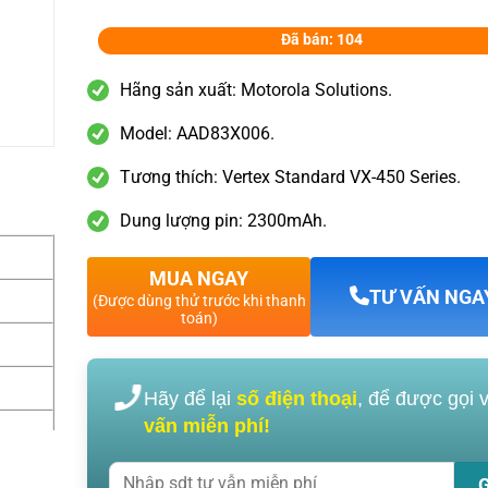
Đã bán: 104
Hãng sản xuất: Motorola Solutions.
Model: AAD83X006.
Tương thích: Vertex Standard VX-450 Series.
Dung lượng pin: 2300mAh.
MUA NGAY
TƯ VẤN NGA
(Được dùng thử trước khi thanh
toán)
Hãy để lại
số điện thoại
, để được gọi 
vấn miễn phí!