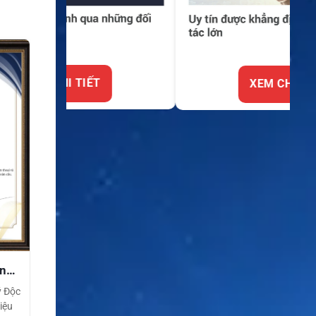
XEM CHI TIẾT
ền
ý Độc
iệu