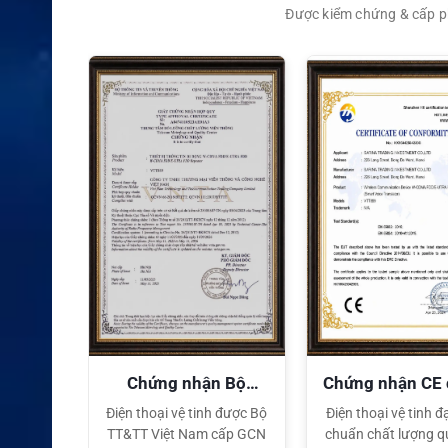
Được kiểm chứng & cấp ph
XEM CHI TIẾT
quyền
Chứng nhận Bộ
Chứng nhận CE
TT&TT
tế
ại lý Độc
Điện thoại vệ tinh được Bộ
Điện thoại vệ tinh đạ
ng hiệu
TT&TT Việt Nam cấp GCN
chuẩn chất lượng q