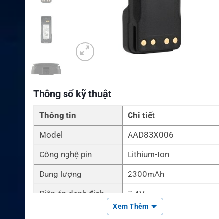
Thông số kỹ thuật
Thông tin
Chi tiết
Model
AAD83X006
Công nghệ pin
Lithium-Ion
Dung lượng
2300mAh
Điện áp danh định
7.4V
Xem Thêm
Loại pin
Pin sạc Li-ion