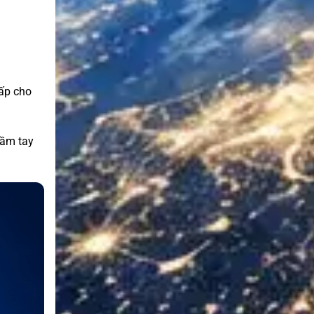
ấp cho
cầm tay