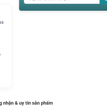
Series
10
ượng g
)
ảo vệ,
 nhận & uy tín sản phẩm