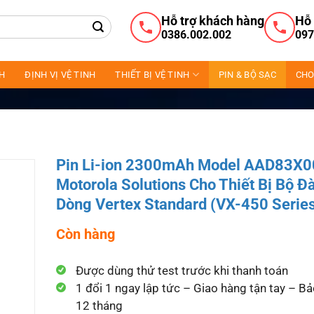
Hỗ trợ khách hàng
Hỗ 
0386.002.002
097
NH
ĐỊNH VỊ VỆ TINH
THIẾT BỊ VỆ TINH
PIN & BỘ SẠC
CHO
Pin Li-ion 2300mAh Model AAD83X
Motorola Solutions Cho Thiết Bị Bộ 
Dòng Vertex Standard (VX-450 Serie
Còn hàng
Được dùng thử test trước khi thanh toán
1 đổi 1 ngay lập tức – Giao hàng tận tay – B
12 tháng