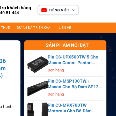
trợ khách hàng
TIẾNG VIỆT
40.51.444
 THUÊ
DỰ ÁN ĐÃ TRIỂN KHAI
LIÊN HỆ
SẢN PHẨM NỔI BẬT
Pin CS-UPX500TW.5 Cho
006
Maxon Comm-Panion
Đàm
CP0150, CP0511, CP0515
Còn hàng
s)
Pin CS-MSP130TW.1
Maxon Cho Bộ Đàm SP130,
SP140, SP150, SL55
Còn hàng
Pin CS-MPX700TW
ảo hành
Motorola Cho Bộ Đàm