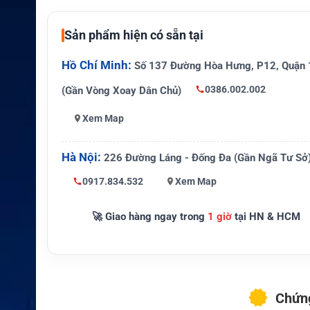
Khả năng sạc lại
Có
Sản phẩm hiện có sẵn tại
Dòng bộ đàm tương
Vertex Standard VX-450 
thích
Hồ Chí Minh:
Số 137 Đường Hòa Hưng, P12, Quận 
Thiết bị tương thích
VX-451, VX-454
0386.002.002
(Gần Vòng Xoay Dân Chủ)
Dung lượng cao, trọng l
Xem Map
Đặc điểm nổi bật
ọn nhẹ
Hà Nội:
226 Đường Láng - Đống Đa (Gần Ngã Tư Sở
Công nghiệp, logistics, b
Ứng dụng
vận tải
0917.834.532
Xem Map
Hãng sản xuất
Motorola Solutions
🚀 Giao hàng ngay trong
1 giờ
tại HN & HCM
Đơn vị phân phối
Bigtree Communication
Chứng