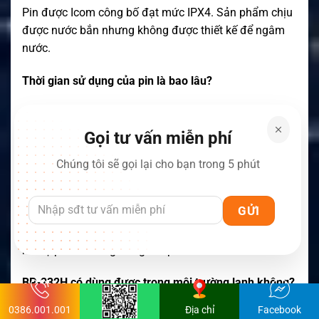
Pin được Icom công bố đạt mức IPX4. Sản phẩm chịu
được nước bắn nhưng không được thiết kế để ngâm
nước.
Thời gian sử dụng của pin là bao lâu?
Thời gian thay đổi theo model và cách sử dụng. Với IC-
F3011 bản VHF, Icom công bố mức tham khảo lên đến
Gọi tư vấn miễn phí
21 giờ theo chu kỳ 5:5:90.
Chúng tôi sẽ gọi lại cho bạn trong 5 phút
Bộ sạc nào phù hợp với BP-232H?
BC-160 là một trong những bộ sạc được Icom liệt kê
cho BP-232H. Một số hệ thống sạc nhiều ngăn cũng
hỗ trợ pin khi dùng đúng adapter.
BP-232H có dùng được trong môi trường lạnh không?
0386.001.001
Địa chỉ
Facebook
Có. Icom cho biết pin duy trì đầu ra ổn định hơn trong