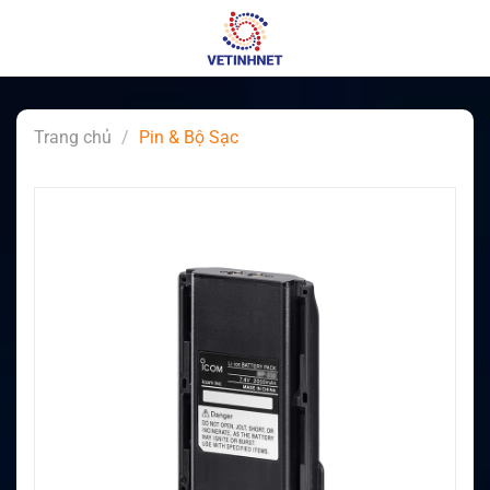
Skip
to
content
Trang chủ
/
Pin & Bộ Sạc