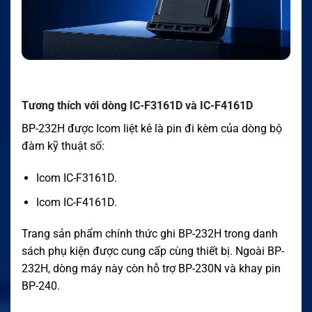
Tương thích với dòng IC-F3161D và IC-F4161D
BP-232H được Icom liệt kê là pin đi kèm của dòng bộ
đàm kỹ thuật số:
Icom IC-F3161D.
Icom IC-F4161D.
Trang sản phẩm chính thức ghi BP-232H trong danh
sách phụ kiện được cung cấp cùng thiết bị. Ngoài BP-
232H, dòng máy này còn hỗ trợ BP-230N và khay pin
BP-240.