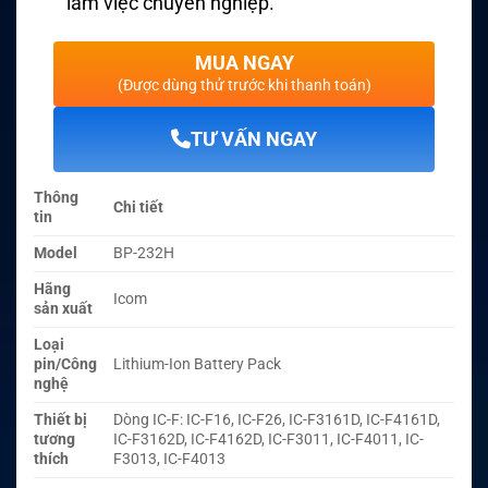
làm việc chuyên nghiệp
.
MUA NGAY
(Được dùng thử trước khi thanh toán)
TƯ VẤN NGAY
Thông
Chi tiết
tin
Model
BP-232H
Hãng
Icom
sản xuất
Loại
pin/Công
Lithium-Ion Battery Pack
nghệ
Thiết bị
Dòng IC-F: IC-F16, IC-F26, IC-F3161D, IC-F4161D,
tương
IC-F3162D, IC-F4162D, IC-F3011, IC-F4011, IC-
thích
F3013, IC-F4013