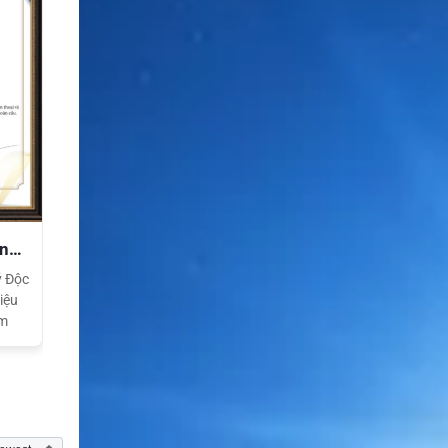
ền
ý Độc
iệu
am