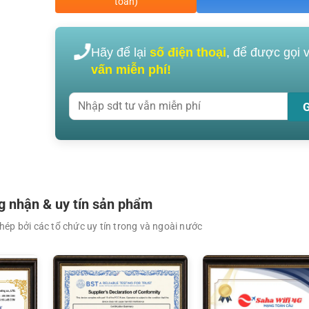
toán)
Hãy để lại
số điện thoại
, để được gọi 
vấn miễn phí!
XEM CHI TIẾT
XEM CHI TIẾT
 nhận & uy tín sản phẩm
ép bởi các tổ chức uy tín trong và ngoài nước