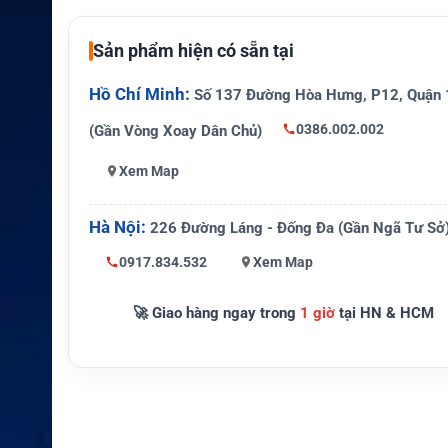
hẩm
O
Sản phẩm hiện có sẵn tại
Đường kín
125 cm
h reflector
Hồ Chí Minh:
Số 137 Đường Hòa Hưng, P12, Quận 
Kích thước
172.4 x 168.1 cm
0386.002.002
(Gần Vòng Xoay Dân Chủ)
radome
Xem Map
Trọng lượn
129 kg
g anten
Hà Nội:
226 Đường Láng - Đống Đa (Gần Ngã Tư Sở
Dải băng tầ
Ku-band
n
0917.834.532
Xem Map
Tính năng
WorldView LNB, DVB-S2, AptusNT
🚀 Giao hàng ngay trong
1 giờ
tại HN & HCM
quan trọng
WiFi, azimuth không giới hạn
Du thuyền lớn, tàu thương mại, tàu 
Ứng dụng
ụ ngoài khơi và giải trí hàng hải