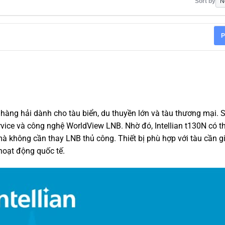
Sort by
P
nh hàng hải dành cho tàu biển, du thuyền lớn và tàu thương mại. 
vice và công nghệ WorldView LNB. Nhờ đó, Intellian t130N có th
mà không cần thay LNB thủ công. Thiết bị phù hợp với tàu cần giả
 hoạt động quốc tế.