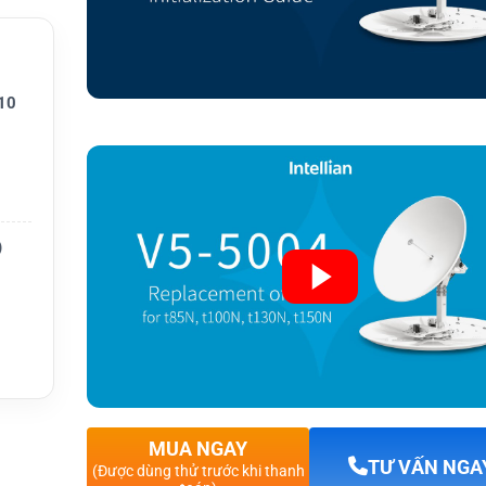
10
)
V, ACU
dịch v
MUA NGAY
TƯ VẤN NGA
(Được dùng thử trước khi thanh