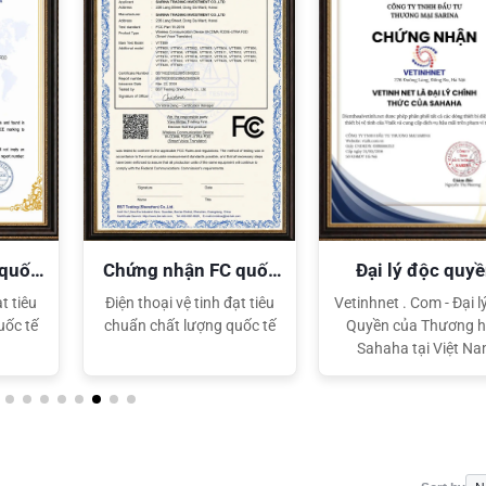
 quốc
Chứng nhận FC quốc
Đại lý độc quy
tế
Sahaha
t tiêu
Điện thoại vệ tinh đạt tiêu
Vetinhnet . Com - Đại l
uốc tế
chuẩn chất lượng quốc tế
Quyền của Thương h
Sahaha tại Việt N