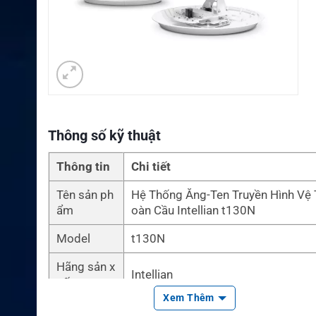
Thông số kỹ thuật
Thông tin
Chi tiết
Tên sản ph
Hệ Thống Ăng-Ten Truyền Hình Vệ 
ẩm
oàn Cầu Intellian t130N
Model
t130N
Hãng sản x
Intellian
uất
Xem Thêm
Loại sản p
Ăng-ten truyền hình vệ tinh hàng h