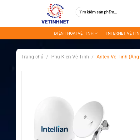
Skip
Tìm
to
kiếm:
content
ĐIỆN THOẠI VỆ TINH
INTERNET VỆ TI
Trang chủ
/
Phụ Kiện Vệ Tinh
/
Anten Vệ Tinh (Ăng-