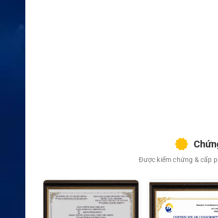
XEM CHI TIẾT
Chứng
Được kiểm chứng & cấp ph