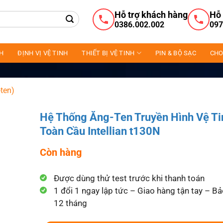
Hỗ trợ khách hàng
Hỗ 
0386.002.002
097
NH
ĐỊNH VỊ VỆ TINH
THIẾT BỊ VỆ TINH
PIN & BỘ SẠC
CHO
ten)
Hệ Thống Ăng-Ten Truyền Hình Vệ Ti
Toàn Cầu Intellian t130N
Còn hàng
Được dùng thử test trước khi thanh toán
1 đổi 1 ngay lập tức – Giao hàng tận tay – B
12 tháng