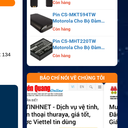
APX6000, APX7000,
Còn hàng
APX8000, SRX2200
Pin CS-MKT594TW
Motorola Cho Bộ Đàm
Astro Saber, MX1000,
Còn hàng
MX2000, MX3000
Pin CS-MHT220TW
Motorola Cho Bộ Đàm
MT700, HT210, HT220,
x 134
Còn hàng
MT500
BÁO CHÍ NÓI VỀ CHÚNG TÔI