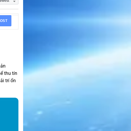
OST
Sản
ể thu tín
i trí ổn