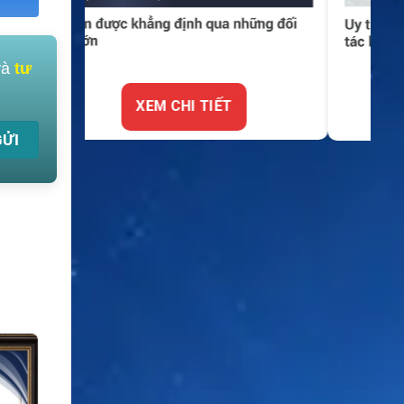
và
tư
XEM CHI TIẾT