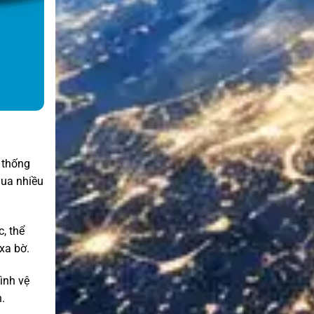
ệ thống
qua nhiều
c, thể
 xa bờ.
hình vệ
n.