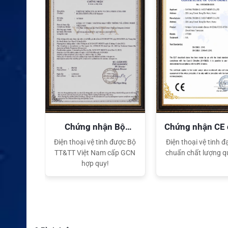
quyền
Chứng nhận Bộ
Chứng nhận CE
TT&TT
tế
ại lý Độc
Điện thoại vệ tinh được Bộ
Điện thoại vệ tinh đạ
ng hiệu
TT&TT Việt Nam cấp GCN
chuẩn chất lượng q
t Nam
hợp quy!