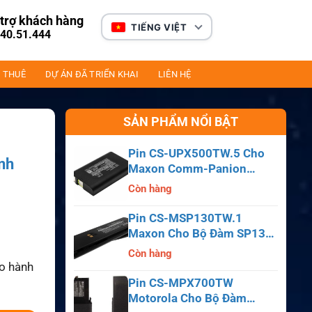
trợ khách hàng
TIẾNG VIỆT
40.51.444
 THUÊ
DỰ ÁN ĐÃ TRIỂN KHAI
LIÊN HỆ
SẢN PHẨM NỔI BẬT
Pin CS-UPX500TW.5 Cho
nh
Maxon Comm-Panion
CP0150, CP0511, CP0515
Còn hàng
Pin CS-MSP130TW.1
Maxon Cho Bộ Đàm SP130,
SP140, SP150, SL55
Còn hàng
ảo hành
Pin CS-MPX700TW
Motorola Cho Bộ Đàm