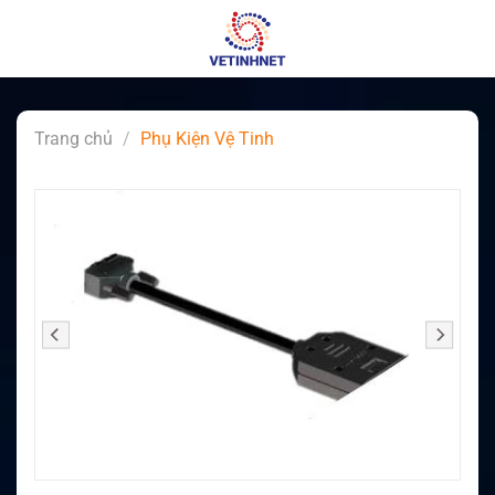
Skip
to
content
Trang chủ
/
Phụ Kiện Vệ Tinh