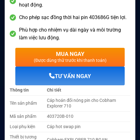
hoạt động.
Cho phép sạc đồng thời hai pin 403686G tiện lợi.
Phù hợp cho nhiệm vụ dài ngày và môi trường
làm việc lưu động.
MUA NGAY
(Được dùng thử trước khi thanh toán)
TƯ VẤN NGAY
Thông tin
Chi tiết
Cáp hoán đổi nóng pin cho Cobham
Tên sản phẩm
Explorer 710
Mã sản phẩm
403720B-010
Loại phụ kiện
Cáp hot swap pin
Thiết bị tương
Cobham EXPLORER 710 BGAN