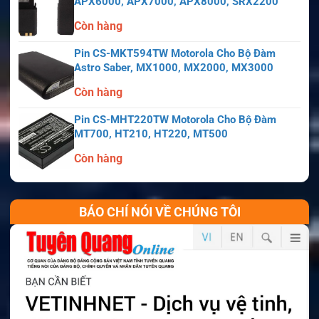
APX6000, APX7000, APX8000, SRX2200
Còn hàng
Pin CS-MKT594TW Motorola Cho Bộ Đàm
Astro Saber, MX1000, MX2000, MX3000
Còn hàng
Pin CS-MHT220TW Motorola Cho Bộ Đàm
MT700, HT210, HT220, MT500
Còn hàng
BÁO CHÍ NÓI VỀ CHÚNG TÔI