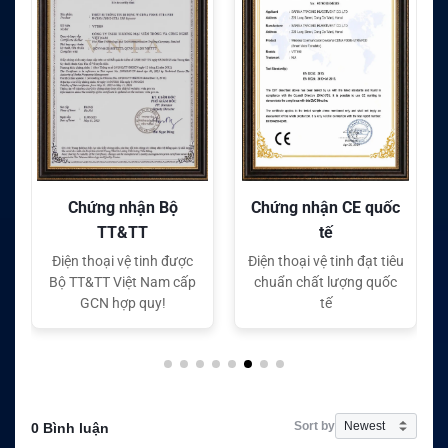
Chứng nhận CE quốc
Chứng nhận FC quốc
tế
tế
c
Điện thoại vệ tinh đạt tiêu
Điện thoại vệ tinh đạt tiêu
ấp
chuẩn chất lượng quốc
chuẩn chất lượng quốc
tế
tế
Sort by
0 Bình luận