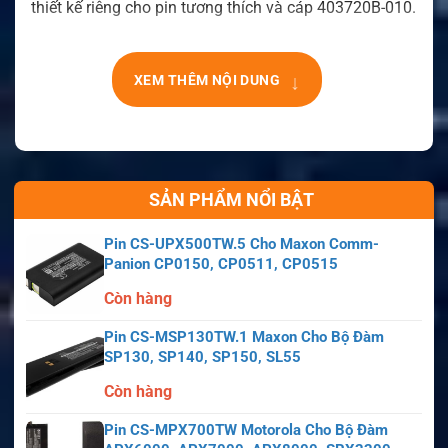
thiết kế riêng cho pin tương thích và cáp 403720B-010.
↓
XEM THÊM NỘI DUNG
SẢN PHẨM NỔI BẬT
Pin CS-UPX500TW.5 Cho Maxon Comm-
Panion CP0150, CP0511, CP0515
Còn hàng
Pin CS-MSP130TW.1 Maxon Cho Bộ Đàm
SP130, SP140, SP150, SL55
Còn hàng
Pin CS-MPX700TW Motorola Cho Bộ Đàm