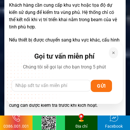
Khách hàng cần cung cấp khu vực hoặc tọa độ dự
kiến sử dụng để kiểm tra vùng phủ. Hệ thống chỉ có
thể kết nối khi vị trí triển khai nằm trong beam của vệ
tinh phù hợp.
Nếu thiết bị được chuyển sang khu vực khác, cấu hình
vệ tinh và gói dịch vụ có thể cần thay đổi.
Gọi tư vấn miễn phí
Kiểm tra modem tương thích
Chúng tôi sẽ gọi lại cho bạn trong 5 phút
Modem không được xác định cố định bởi riêng model
LP100. Người mua cần lựa chọn modem được mạng
vệ tinh và nhà cung cấp chấp nhận.
Phiên bản phần mềm, số serial và cấu hình mạng
cũng cần được kiểm tra trước khi kích hoạt.
Lựa chọn BUC và LNB phù hợp
0386.001.001
Địa chỉ
Facebook
BUC và LNB phải tương thích với băng Ku và thông số