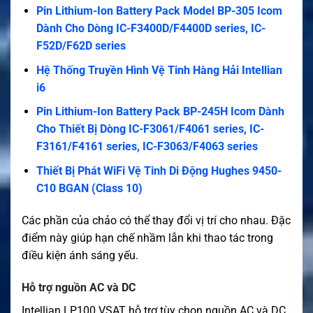
Pin Lithium-Ion Battery Pack Model BP-305 Icom
Dành Cho Dòng IC-F3400D/F4400D series, IC-
F52D/F62D series
Hệ Thống Truyền Hình Vệ Tinh Hàng Hải Intellian
i6
Pin Lithium-Ion Battery Pack BP-245H Icom Dành
Cho Thiết Bị Dòng IC-F3061/F4061 series, IC-
F3161/F4161 series, IC-F3063/F4063 series
Thiết Bị Phát WiFi Vệ Tinh Di Động Hughes 9450-
C10 BGAN (Class 10)
Các phần của chảo có thể thay đổi vị trí cho nhau. Đặc
điểm này giúp hạn chế nhầm lẫn khi thao tác trong
điều kiện ánh sáng yếu.
Hỗ trợ nguồn AC và DC
Intellian LP100 VSAT hỗ trợ tùy chọn nguồn AC và DC.