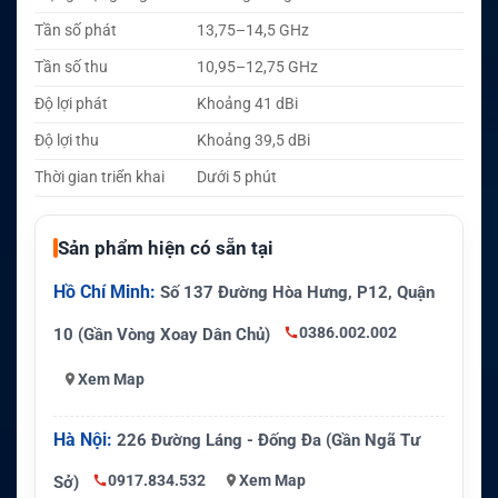
Tần số phát
13,75–14,5 GHz
Tần số thu
10,95–12,75 GHz
Độ lợi phát
Khoảng 41 dBi
Độ lợi thu
Khoảng 39,5 dBi
Thời gian triển khai
Dưới 5 phút
Sản phẩm hiện có sẵn tại
Hồ Chí Minh:
Số 137 Đường Hòa Hưng, P12, Quận
0386.002.002
10 (Gần Vòng Xoay Dân Chủ)
Xem Map
Hà Nội:
226 Đường Láng - Đống Đa (Gần Ngã Tư
0917.834.532
Xem Map
Sở)