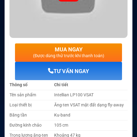
MUA NGAY
(Được dùng thử trước khi thanh toán)
TƯ VẤN NGAY
Thông số
Chi tiết
Tên sản phẩm
Intellian LP100 VSAT
Loại thiết bị
Ăng-ten VSAT mặt đất dạng fly-away
Băng tần
Ku-band
Đường kính chảo
105 cm
Trọng lượng ăng-ten
Khoảng 47 kg