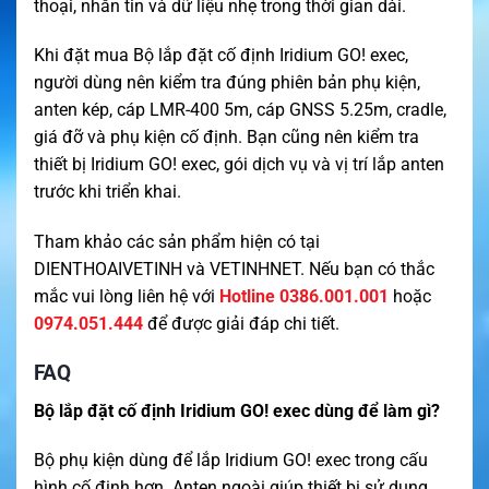
thoại, nhắn tin và dữ liệu nhẹ trong thời gian dài.
Khi đặt mua Bộ lắp đặt cố định Iridium GO! exec,
người dùng nên kiểm tra đúng phiên bản phụ kiện,
anten kép, cáp LMR-400 5m, cáp GNSS 5.25m, cradle,
giá đỡ và phụ kiện cố định. Bạn cũng nên kiểm tra
thiết bị Iridium GO! exec, gói dịch vụ và vị trí lắp anten
trước khi triển khai.
Tham khảo các sản phẩm hiện có tại
DIENTHOAIVETINH
và
VETINHNET
. Nếu bạn có thắc
mắc vui lòng liên hệ với
Hotline 0386.001.001
hoặc
0974.051.444
để được giải đáp chi tiết.
FAQ
Bộ lắp đặt cố định Iridium GO! exec dùng để làm gì?
Bộ phụ kiện dùng để lắp Iridium GO! exec trong cấu
hình cố định hơn. Anten ngoài giúp thiết bị sử dụng