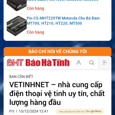
Còn hàng
Pin CS-MHT220TW Motorola Cho Bộ Đàm
MT700, HT210, HT220, MT500
Còn hàng
BÁO CHÍ NÓI VỀ CHÚNG TÔI