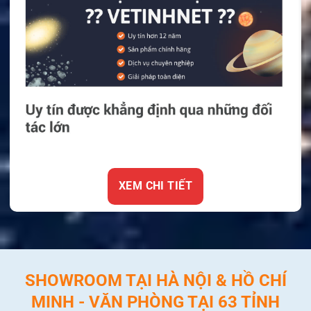
XEM CHI TIẾT
SHOWROOM TẠI HÀ NỘI & HỒ CHÍ
MINH - VĂN PHÒNG TẠI 63 TỈNH