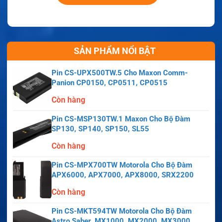
SẢN PHẨM NỔI BẬT
Pin CS-UPX500TW.5 Cho Maxon Comm-
Panion CP0150, CP0511, CP0515
Còn hàng
Pin CS-MSP130TW.1 Maxon Cho Bộ Đàm
SP130, SP140, SP150, SL55
Còn hàng
Pin CS-MPX700TW Motorola Cho Bộ Đàm
APX6000, APX7000, APX8000, SRX2200
Còn hàng
Pin CS-MKT594TW Motorola Cho Bộ Đàm
Astro Saber, MX1000, MX2000, MX3000