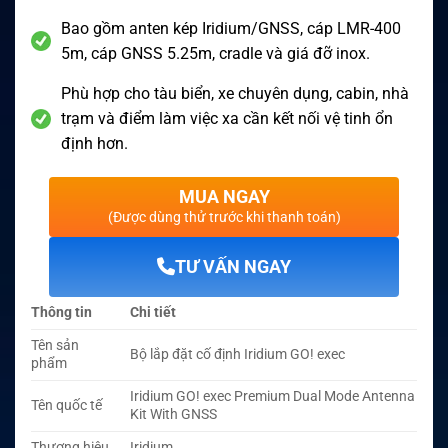
Bao gồm anten kép Iridium/GNSS, cáp LMR-400
5m, cáp GNSS 5.25m, cradle và giá đỡ inox.
Phù hợp cho tàu biển, xe chuyên dụng, cabin, nhà
trạm và điểm làm việc xa cần kết nối vệ tinh ổn
định hơn.
MUA NGAY
(Được dùng thử trước khi thanh toán)
TƯ VẤN NGAY
Thông tin
Chi tiết
Tên sản
Bộ lắp đặt cố định Iridium GO! exec
phẩm
Iridium GO! exec Premium Dual Mode Antenna
Tên quốc tế
Kit With GNSS
Thương hiệu
Iridium