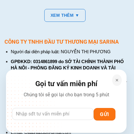
XEM THÊM ▼
CÔNG TY TNHH ĐẦU TƯ THƯƠNG MẠI SARINA
Người đại diện pháp luật: NGUYỄN THỊ PHƯƠNG
GPĐKKD: 0314861899 do SỞ TÀI CHÍNH THÀNH PHỐ
HÀ NỘI - PHÒNG ĐĂNG KÝ KINH DOANH VÀ TÀI
CHÍNH DOANH NGHIỆP cấp. Đăng ký lần đầu: ngày 26
tháng 01 năm 2018. Đăng ký thay đổi lần thứ: 4, ngày 31
Gọi tư vấn miễn phí
tháng 03 năm 2026
Chúng tôi sẽ gọi lại cho bạn trong 5 phút
226 Đường Láng, Đống Đa, Hà Nội
137 Đường Hòa Hưng, Phường 12, Quận 10, TP. Hồ Chí
Minh
Hotline: 1900 2106 - 0386 001 001
Email:
Giaiphap3g@gmail.com