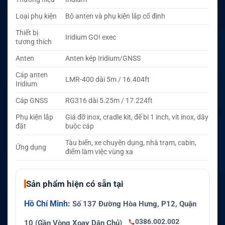
Loại phụ kiện
Bộ anten và phụ kiện lắp cố định
Thiết bị
Iridium GO! exec
tương thích
Anten
Anten kép Iridium/GNSS
Cáp anten
LMR-400 dài 5m / 16.404ft
Iridium
Cáp GNSS
RG316 dài 5.25m / 17.224ft
Phụ kiện lắp
Giá đỡ inox, cradle kit, đế bi 1 inch, vít inox, dây
đặt
buộc cáp
Tàu biển, xe chuyên dụng, nhà trạm, cabin,
Ứng dụng
điểm làm việc vùng xa
Sản phẩm hiện có sẵn tại
Hồ Chí Minh:
Số 137 Đường Hòa Hưng, P12, Quận
0386.002.002
10 (Gần Vòng Xoay Dân Chủ)