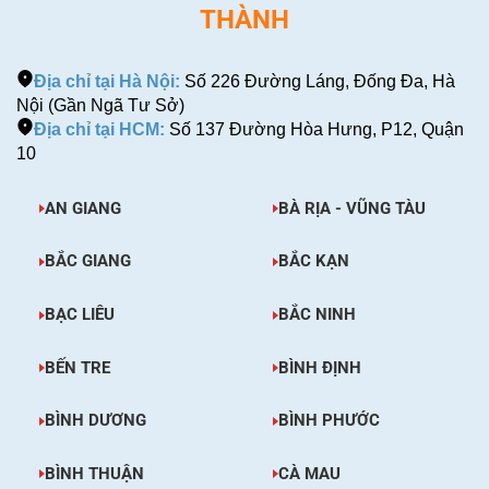
THÀNH
Địa chỉ tại Hà Nội:
Số 226 Đường Láng, Đống Đa, Hà
Nội (Gần Ngã Tư Sở)
Địa chỉ tại HCM:
Số 137 Đường Hòa Hưng, P12, Quận
10
AN GIANG
BÀ RỊA - VŨNG TÀU
BẮC GIANG
BẮC KẠN
BẠC LIÊU
BẮC NINH
BẾN TRE
BÌNH ĐỊNH
BÌNH DƯƠNG
BÌNH PHƯỚC
BÌNH THUẬN
CÀ MAU