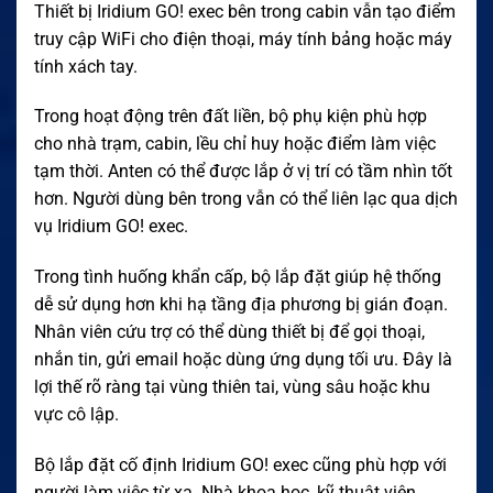
Thiết bị Iridium GO! exec bên trong cabin vẫn tạo điểm
truy cập WiFi cho điện thoại, máy tính bảng hoặc máy
tính xách tay.
Trong hoạt động trên đất liền, bộ phụ kiện phù hợp
cho nhà trạm, cabin, lều chỉ huy hoặc điểm làm việc
tạm thời. Anten có thể được lắp ở vị trí có tầm nhìn tốt
hơn. Người dùng bên trong vẫn có thể liên lạc qua dịch
vụ Iridium GO! exec.
Trong tình huống khẩn cấp, bộ lắp đặt giúp hệ thống
dễ sử dụng hơn khi hạ tầng địa phương bị gián đoạn.
Nhân viên cứu trợ có thể dùng thiết bị để gọi thoại,
nhắn tin, gửi email hoặc dùng ứng dụng tối ưu. Đây là
lợi thế rõ ràng tại vùng thiên tai, vùng sâu hoặc khu
vực cô lập.
Bộ lắp đặt cố định Iridium GO! exec cũng phù hợp với
người làm việc từ xa. Nhà khoa học, kỹ thuật viên,