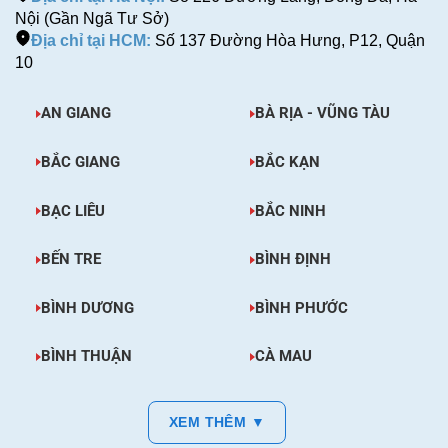
Nội (Gần Ngã Tư Sở)
Địa chỉ tại HCM:
Số 137 Đường Hòa Hưng, P12, Quận
10
AN GIANG
BÀ RỊA - VŨNG TÀU
BẮC GIANG
BẮC KẠN
BẠC LIÊU
BẮC NINH
BẾN TRE
BÌNH ĐỊNH
BÌNH DƯƠNG
BÌNH PHƯỚC
BÌNH THUẬN
CÀ MAU
XEM THÊM ▼