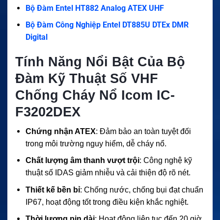
Bộ Đàm Entel HT882 Analog ATEX UHF
Bộ Đàm Công Nghiệp Entel DT885U DTEx DMR
Digital
Tính Năng Nổi Bật Của Bộ
Đàm Kỹ Thuật Số VHF
Chống Cháy Nổ Icom IC-
F3202DEX
Chứng nhận ATEX
: Đảm bảo an toàn tuyệt đối
trong môi trường nguy hiểm, dễ cháy nổ.
Chất lượng âm thanh vượt trội
: Công nghệ kỹ
thuật số IDAS giảm nhiễu và cải thiện độ rõ nét.
Thiết kế bền bỉ
: Chống nước, chống bụi đạt chuẩn
IP67, hoạt động tốt trong điều kiện khắc nghiệt.
Thời lượng pin dài
: Hoạt động liên tục đến 20 giờ,