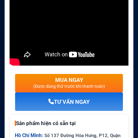
MUA NGAY
(Được dùng thử trước khi thanh toán)
TƯ VẤN NGAY
Sản phẩm hiện có sẵn tại
Hồ Chí Minh:
Số 137 Đường Hòa Hưng, P12, Quận