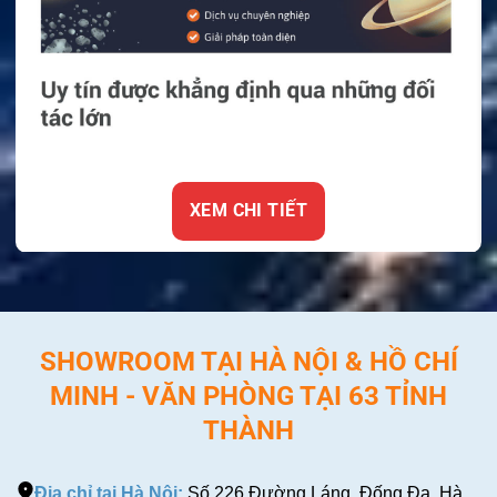
XEM CHI TIẾT
SHOWROOM TẠI HÀ NỘI & HỒ CHÍ
MINH - VĂN PHÒNG TẠI 63 TỈNH
THÀNH
Địa chỉ tại Hà Nội:
Số 226 Đường Láng, Đống Đa, Hà