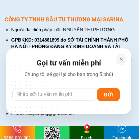
CÔNG TY TNHH ĐẦU TƯ THƯƠNG MẠI SARINA
Người đại diện pháp luật: NGUYỄN THỊ PHƯƠNG
GPĐKKD: 0314861899 do SỞ TÀI CHÍNH THÀNH PHỐ
HÀ NỘI - PHÒNG ĐĂNG KÝ KINH DOANH VÀ TÀI
CHÍNH DOANH NGHIỆP cấp. Đăng ký lần đầu: ngày 26
tháng 01 năm 2018. Đăng ký thay đổi lần thứ: 4, ngày 31
Gọi tư vấn miễn phí
tháng 03 năm 2026
Chúng tôi sẽ gọi lại cho bạn trong 5 phút
226 Đường Láng, Đống Đa, Hà Nội
137 Đường Hòa Hưng, Phường 12, Quận 10, TP. Hồ Chí
Minh
Hotline: 1900 2106 - 0386 001 001
Email:
Giaiphap3g@gmail.com
0386.001.001
Địa chỉ
Facebook