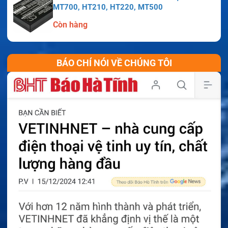
MT700, HT210, HT220, MT500
Còn hàng
BÁO CHÍ NÓI VỀ CHÚNG TÔI