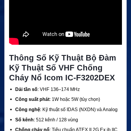
Thông Số Kỹ Thuật Bộ Đàm
Kỹ Thuật Số VHF Chống
Cháy Nổ Icom IC-F3202DEX
Dải tần số
: VHF 136–174 MHz
Công suất phát
: 1W hoặc 5W (tùy chọn)
Công nghệ
: Kỹ thuật số IDAS (NXDN) và Analog
Số kênh
: 512 kênh / 128 vùng
Chống cháy nổ
: Tiêu chuẩn ATEX II 2G Ex ib IIC