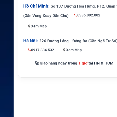
Công suất phát
1W
Hồ Chí Minh:
Số 137 Đường Hòa Hưng, P12, Quận 
Màn hình
LCD
0386.002.002
(Gần Vòng Xoay Dân Chủ)
Tối đa 255 theo cấu hình
Xem Map
Dung lượng kênh
LCD
Hà Nội:
226 Đường Láng - Đống Đa (Gần Ngã Tư Sở
Pin
Li-ion 1.800mAh
0917.834.532
Xem Map
Điện áp
7,4V
Khoảng 1W theo thông s
🚀 Giao hàng ngay trong
1 giờ
tại HN & HCM
Công suất âm thanh
HT
Chứng nhận
ATEX II 2G Ex ib IIC T4 G
Cấp bảo vệ
IP68
Khả năng ngâm
2m trong 4 giờ
Độ bền
MIL-STD-810 C/D/E/F