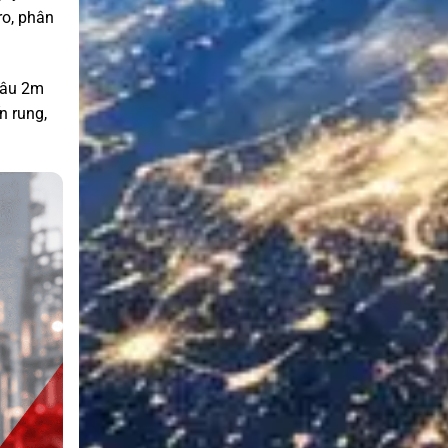
ro, phân
sâu 2m
n rung,