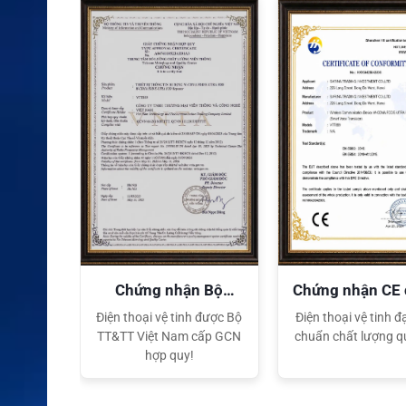
quyền
Chứng nhận Bộ
Chứng nhận CE
TT&TT
tế
ại lý Độc
Điện thoại vệ tinh được Bộ
Điện thoại vệ tinh đạ
ng hiệu
TT&TT Việt Nam cấp GCN
chuẩn chất lượng q
t Nam
hợp quy!