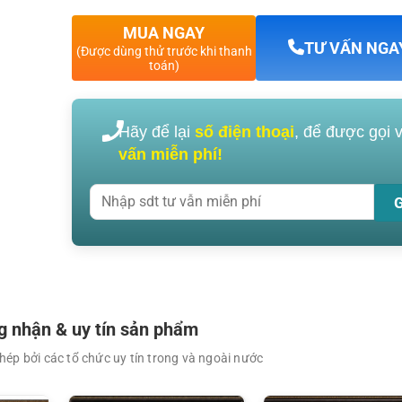
MUA NGAY
TƯ VẤN NGA
(Được dùng thử trước khi thanh
toán)
Hãy để lại
số điện thoại
, để được gọi 
vấn miễn phí!
 nhận & uy tín sản phẩm
ép bởi các tổ chức uy tín trong và ngoài nước