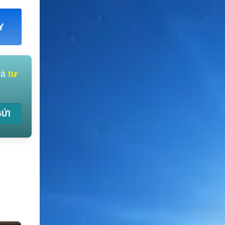
Y
và
tư