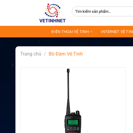
Skip
Tìm
to
kiếm:
content
ĐIỆN THOẠI VỆ TINH
INTERNET VỆ TI
Trang chủ
/
Bộ Đàm Vệ Tinh