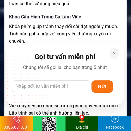
toàn có thể sử dụng hiệu quả.
Khóa Cấu Hình Trong Ca Làm Việc
Khóa phím giúp tránh thay đổi cài đặt ngoài ý muốn.
Tính năng phù hợp với công việc thường xuyên di
chuyển.
Ba nút lập trình hỗ trợ thao tác nhanh. Người dùng
Gọi tư vấn miễn phí
không phải truy cập nhiều menu.
Chúng tôi sẽ gọi lại cho bạn trong 5 phút
Lập Trình Lại Ngay Trên Tàu
Entel hỗ trợ giải pháp lập trình lại thiết bị. Tệp cấu hình
có thể được nạp ngay trên tàu.
Việc này nên do nhân sự được phân quyền thực hiện.
Lập trình sai có thể ảnh hưởng liên lạc.
Quy định tần số cũng phải được tuân thủ. Chế độ
0386.001.001
Địa chỉ
Facebook