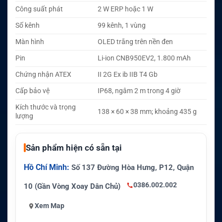
Công suất phát
2 W ERP hoặc 1 W
Số kênh
99 kênh, 1 vùng
Màn hình
OLED trắng trên nền đen
Pin
Li-ion CNB950EV2, 1.800 mAh
Chứng nhận ATEX
II 2G Ex ib IIB T4 Gb
Cấp bảo vệ
IP68, ngâm 2 m trong 4 giờ
Kích thước và trọng
138 × 60 × 38 mm; khoảng 435 g
lượng
Sản phẩm hiện có sẵn tại
Hồ Chí Minh:
Số 137 Đường Hòa Hưng, P12, Quận
0386.002.002
10 (Gần Vòng Xoay Dân Chủ)
Xem Map