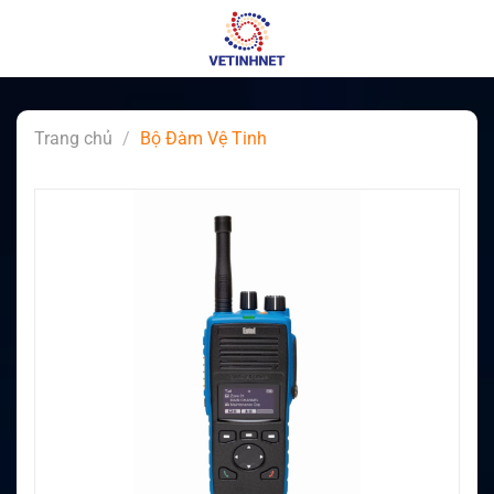
Skip
to
content
Trang chủ
/
Bộ Đàm Vệ Tinh