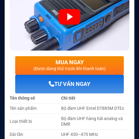
MUA NGAY
(Được dùng thử trước khi thanh toán)
TƯ VẤN NGAY
Tên thông số
Chi tiết
Tên sản phẩm
Bộ đàm UHF Entel DT885M DTEx
Bộ đàm UHF hàng hải analog và
Loại thiết bị
DMR
Dải tần
UHF 450–470 MHz