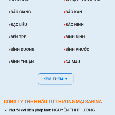
BẮC GIANG
BẮC KẠN
BẠC LIÊU
BẮC NINH
BẾN TRE
BÌNH ĐỊNH
BÌNH DƯƠNG
BÌNH PHƯỚC
BÌNH THUẬN
CÀ MAU
XEM THÊM ▼
CÔNG TY TNHH ĐẦU TƯ THƯƠNG MẠI SARINA
Người đại diện pháp luật: NGUYỄN THỊ PHƯƠNG