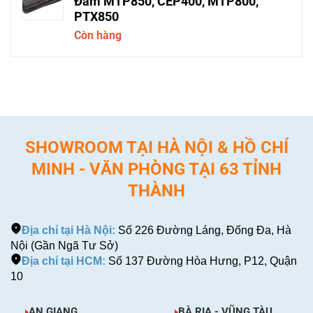
Đàm MTP850, CEP400, MTP800,
PTX850
Còn hàng
SHOWROOM TẠI HÀ NỘI & HỒ CHÍ
MINH - VĂN PHÒNG TẠI 63 TỈNH
THÀNH
Địa chỉ tại Hà Nội:
Số 226 Đường Láng, Đống Đa, Hà
Nội (Gần Ngã Tư Sở)
Địa chỉ tại HCM:
Số 137 Đường Hòa Hưng, P12, Quận
10
AN GIANG
BÀ RỊA - VŨNG TÀU