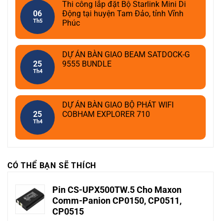
Thi công lắp đặt Bộ Starlink Mini Di
06
Động tại huyện Tam Đảo, tỉnh Vĩnh
Th5
Phúc
DỰ ÁN BÀN GIAO BEAM SATDOCK-G
25
9555 BUNDLE
Th4
DỰ ÁN BÀN GIAO BỘ PHÁT WIFI
25
COBHAM EXPLORER 710
Th4
CÓ THỂ BẠN SẼ THÍCH
Pin CS-UPX500TW.5 Cho Maxon
Comm-Panion CP0150, CP0511,
CP0515