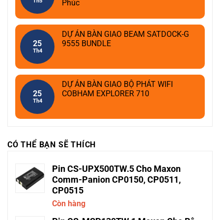
Th5
Phúc
DỰ ÁN BÀN GIAO BEAM SATDOCK-G
25
9555 BUNDLE
Th4
DỰ ÁN BÀN GIAO BỘ PHÁT WIFI
25
COBHAM EXPLORER 710
Th4
CÓ THỂ BẠN SẼ THÍCH
Pin CS-UPX500TW.5 Cho Maxon
Comm-Panion CP0150, CP0511,
CP0515
Còn hàng