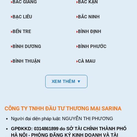
BẮC GIANG
BẮC KẠN
BẠC LIÊU
BẮC NINH
BẾN TRE
BÌNH ĐỊNH
BÌNH DƯƠNG
BÌNH PHƯỚC
BÌNH THUẬN
CÀ MAU
XEM THÊM ▼
CÔNG TY TNHH ĐẦU TƯ THƯƠNG MẠI SARINA
Người đại diện pháp luật: NGUYỄN THỊ PHƯƠNG
GPĐKKD: 0314861899 do SỞ TÀI CHÍNH THÀNH PHỐ
HÀ NỘI - PHÒNG ĐĂNG KÝ KINH DOANH VÀ TÀI