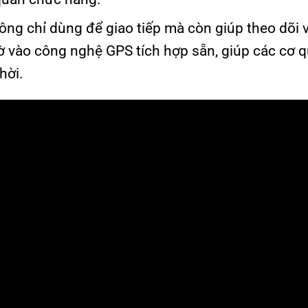
ông chỉ dùng để giao tiếp mà còn giúp theo dõi vị
hờ vào công nghệ GPS tích hợp sẵn, giúp các cơ 
hời.