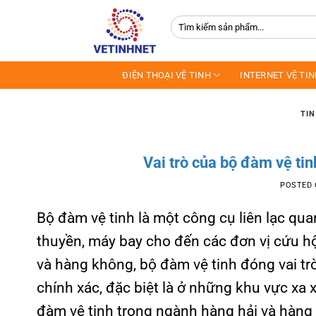
Skip
Tìm
to
kiếm:
content
ĐIỆN THOẠI VỆ TINH
INTERNET VỆ TI
TIN
Vai trò của bộ đàm vệ ti
POSTED
Bộ đàm vệ tinh là một công cụ liên lạc quan
thuyền, máy bay cho đến các đơn vị cứu h
và hàng không, bộ đàm vệ tinh đóng vai trò k
chính xác, đặc biệt là ở những khu vực xa 
đàm vệ tinh trong ngành hàng hải và hàng k