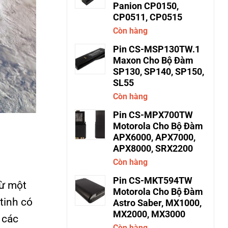
Panion CP0150,
CP0511, CP0515
Còn hàng
Pin CS-MSP130TW.1
Maxon Cho Bộ Đàm
SP130, SP140, SP150,
SL55
Còn hàng
Pin CS-MPX700TW
Motorola Cho Bộ Đàm
APX6000, APX7000,
APX8000, SRX2200
Còn hàng
Pin CS-MKT594TW
từ một
Motorola Cho Bộ Đàm
tinh có
Astro Saber, MX1000,
MX2000, MX3000
ừ các
Còn hàng