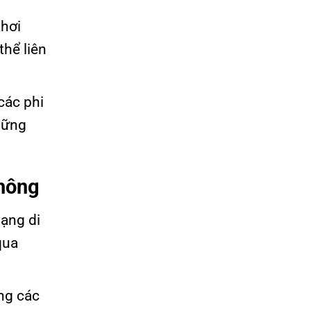
khơi
thể liên
các phi
những
Không
ạng di
qua
ong các