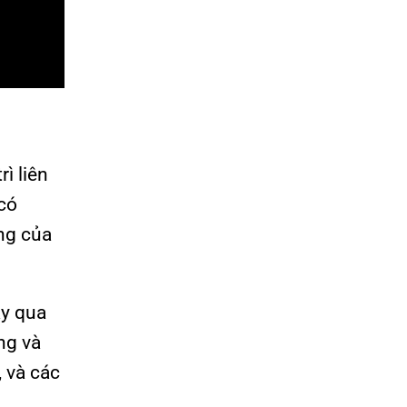
ì liên
 có
ng của
ay qua
ng và
, và các