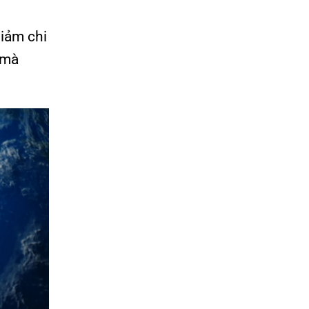
giảm chi
 mà