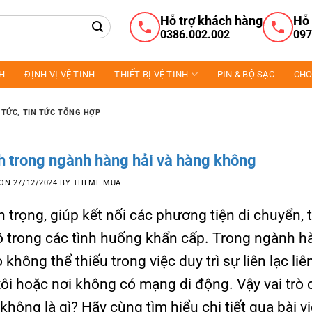
Hỗ trợ khách hàng
Hỗ 
0386.002.002
097
NH
ĐỊNH VỊ VỆ TINH
THIẾT BỊ VỆ TINH
PIN & BỘ SẠC
CHO
 TỨC
,
TIN TỨC TỔNG HỢP
nh trong ngành hàng hải và hàng không
 ON
27/12/2024
BY
THEME MUA
 trọng, giúp kết nối các phương tiện di chuyển, 
ộ trong các tình huống khẩn cấp. Trong ngành h
hông thể thiếu trong việc duy trì sự liên lạc liê
xôi hoặc nơi không có mạng di động. Vậy vai trò 
hông là gì? Hãy cùng tìm hiểu chi tiết qua bài vi