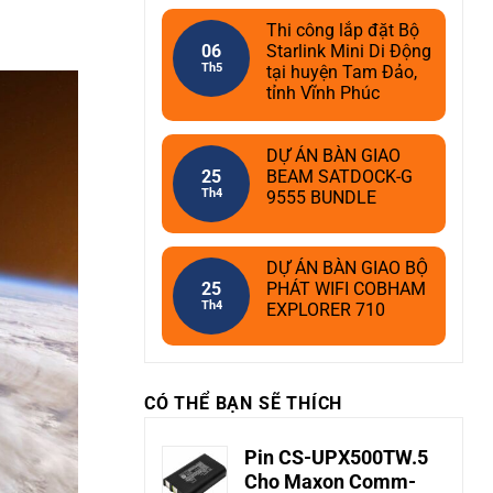
Thi công lắp đặt Bộ
06
Starlink Mini Di Động
Th5
tại huyện Tam Đảo,
tỉnh Vĩnh Phúc
DỰ ÁN BÀN GIAO
25
BEAM SATDOCK-G
Th4
9555 BUNDLE
DỰ ÁN BÀN GIAO BỘ
25
PHÁT WIFI COBHAM
Th4
EXPLORER 710
CÓ THỂ BẠN SẼ THÍCH
Pin CS-UPX500TW.5
Cho Maxon Comm-