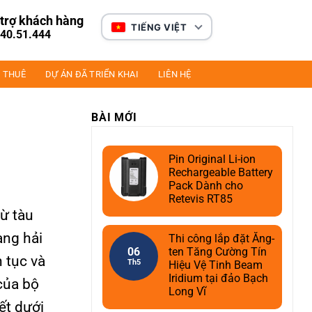
trợ khách hàng
TIẾNG VIỆT
40.51.444
 THUÊ
DỰ ÁN ĐÃ TRIỂN KHAI
LIÊN HỆ
BÀI MỚI
Pin Original Li-ion
Rechargeable Battery
Pack Dành cho
Retevis RT85
từ tàu
àng hải
Thi công lắp đặt Ăng-
06
ten Tăng Cường Tín
n tục và
Th5
Hiệu Vệ Tinh Beam
Iridium tại đảo Bạch
của bộ
Long Vĩ
ết dưới