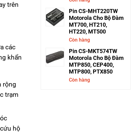
ay trên
Pin CS-MHT220TW
Motorola Cho Bộ Đàm
MT700, HT210,
HT220, MT500
Còn hàng
ữa các
Pin CS-MKT574TW
ống khẩn
Motorola Cho Bộ Đàm
MTP850, CEP400,
MTP800, PTX850
Còn hàng
n rộng
ác trạm
hóc
 cứu hộ