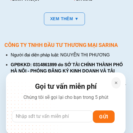
XEM THÊM ▼
CÔNG TY TNHH ĐẦU TƯ THƯƠNG MẠI SARINA
Người đại diện pháp luật: NGUYỄN THỊ PHƯƠNG
GPĐKKD: 0314861899 do SỞ TÀI CHÍNH THÀNH PHỐ
HÀ NỘI - PHÒNG ĐĂNG KÝ KINH DOANH VÀ TÀI
CHÍNH DOANH NGHIỆP cấp. Đăng ký lần đầu: ngày 26
tháng 01 năm 2018. Đăng ký thay đổi lần thứ: 4, ngày 31
Gọi tư vấn miễn phí
tháng 03 năm 2026
Chúng tôi sẽ gọi lại cho bạn trong 5 phút
226 Đường Láng, Đống Đa, Hà Nội
137 Đường Hòa Hưng, Phường 12, Quận 10, TP. Hồ Chí
Minh
Hotline: 1900 2106 - 0386 001 001