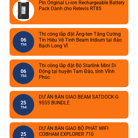
Pin Original Li-ion Rechargeable Battery
Pack Dành cho Retevis RT85
Thi công lắp đặt Ăng-ten Tăng Cường
06
Tín Hiệu Vệ Tinh Beam Iridium tại đảo
Th5
Bạch Long Vĩ
Thi công lắp đặt Bộ Starlink Mini Di
06
Động tại huyện Tam Đảo, tỉnh Vĩnh
Th5
Phúc
DỰ ÁN BÀN GIAO BEAM SATDOCK-G
25
9555 BUNDLE
Th4
DỰ ÁN BÀN GIAO BỘ PHÁT WIFI
25
COBHAM EXPLORER 710