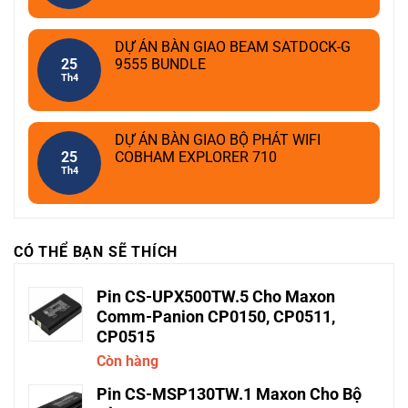
DỰ ÁN BÀN GIAO BEAM SATDOCK-G
25
9555 BUNDLE
Th4
DỰ ÁN BÀN GIAO BỘ PHÁT WIFI
25
COBHAM EXPLORER 710
Th4
CÓ THỂ BẠN SẼ THÍCH
Pin CS-UPX500TW.5 Cho Maxon
Comm-Panion CP0150, CP0511,
CP0515
Còn hàng
Pin CS-MSP130TW.1 Maxon Cho Bộ