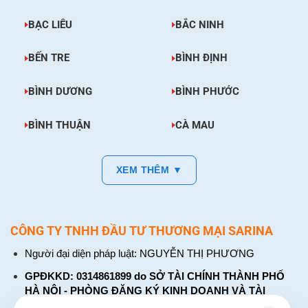
BẠC LIÊU
BẮC NINH
BẾN TRE
BÌNH ĐỊNH
BÌNH DƯƠNG
BÌNH PHƯỚC
BÌNH THUẬN
CÀ MAU
XEM THÊM ▼
CÔNG TY TNHH ĐẦU TƯ THƯƠNG MẠI SARINA
Người đại diện pháp luật: NGUYỄN THỊ PHƯƠNG
GPĐKKD: 0314861899 do SỞ TÀI CHÍNH THÀNH PHỐ
HÀ NỘI - PHÒNG ĐĂNG KÝ KINH DOANH VÀ TÀI
CHÍNH DOANH NGHIỆP cấp. Đăng ký lần đầu: ngày 26