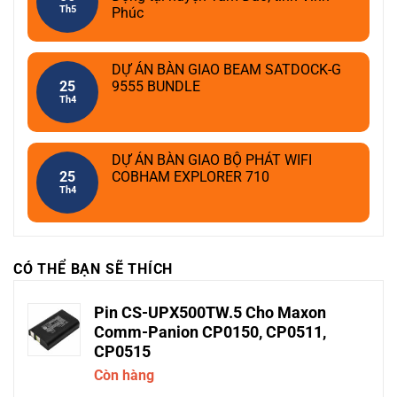
Th5
Phúc
DỰ ÁN BÀN GIAO BEAM SATDOCK-G
25
9555 BUNDLE
Th4
DỰ ÁN BÀN GIAO BỘ PHÁT WIFI
25
COBHAM EXPLORER 710
Th4
CÓ THỂ BẠN SẼ THÍCH
Pin CS-UPX500TW.5 Cho Maxon
Comm-Panion CP0150, CP0511,
CP0515
Còn hàng