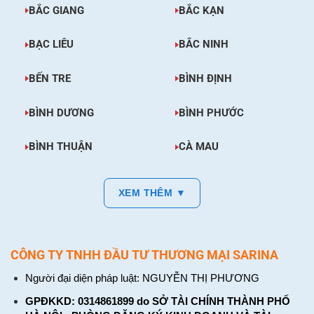
BẮC GIANG
BẮC KẠN
BẠC LIÊU
BẮC NINH
BẾN TRE
BÌNH ĐỊNH
BÌNH DƯƠNG
BÌNH PHƯỚC
BÌNH THUẬN
CÀ MAU
XEM THÊM ▼
CÔNG TY TNHH ĐẦU TƯ THƯƠNG MẠI SARINA
Người đại diện pháp luật: NGUYỄN THỊ PHƯƠNG
GPĐKKD: 0314861899 do SỞ TÀI CHÍNH THÀNH PHỐ