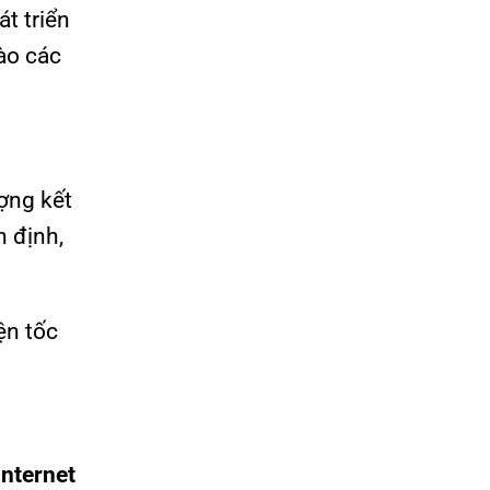
t triển
ào các
ượng kết
n định,
ện tốc
Internet