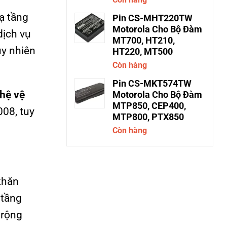
ạ tầng
Pin CS-MHT220TW
Motorola Cho Bộ Đàm
dịch vụ
MT700, HT210,
uy nhiên
HT220, MT500
Còn hàng
Pin CS-MKT574TW
hệ vệ
Motorola Cho Bộ Đàm
MTP850, CEP400,
08, tuy
MTP800, PTX850
Còn hàng
khăn
 tầng
 rộng