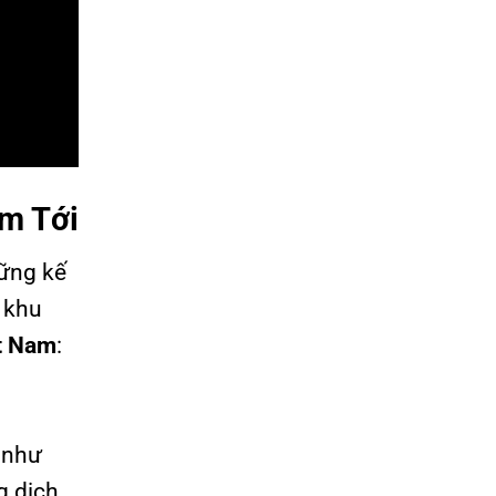
ăm Tới
hững kế
c khu
ệt Nam
:
như
g dịch