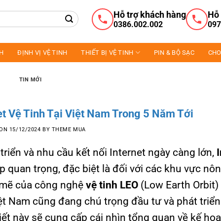
Hỗ trợ khách hàng
Hỗ 
0386.002.002
097
NH
ĐỊNH VỊ VỆ TINH
THIẾT BỊ VỆ TINH
PIN & BỘ SẠC
CHO
TIN MỚI
et Vệ Tinh Tại Việt Nam Trong 5 Năm Tới
 ON
15/12/2024
BY
THEME MUA
riển và nhu cầu kết nối Internet ngày càng lớn,
p quan trọng, đặc biệt là đối với các khu vực nôn
h mẽ của công nghệ
vệ tinh LEO
(Low Earth Orbit)
t Nam cũng đang chú trọng đầu tư và phát triển
iết này sẽ cung cấp cái nhìn tổng quan về kế ho