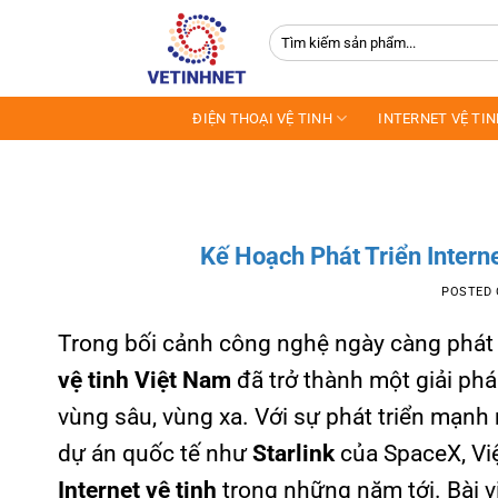
Skip
Tìm
to
kiếm:
content
ĐIỆN THOẠI VỆ TINH
INTERNET VỆ TI
Kế Hoạch Phát Triển Intern
POSTED
Trong bối cảnh công nghệ ngày càng phát t
vệ tinh Việt Nam
đã trở thành một giải phá
vùng sâu, vùng xa. Với sự phát triển mạn
dự án quốc tế như
Starlink
của SpaceX, Việ
Internet vệ tinh
trong những năm tới. Bài v