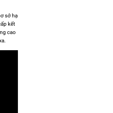
cơ sở hạ
cấp kết
âng cao
xa.