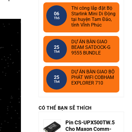
Thi công lắp đặt Bộ
06
Starlink Mini Di Động
Th5
tại huyện Tam Đảo,
tỉnh Vĩnh Phúc
DỰ ÁN BÀN GIAO
25
BEAM SATDOCK-G
Th4
9555 BUNDLE
DỰ ÁN BÀN GIAO BỘ
25
PHÁT WIFI COBHAM
Th4
EXPLORER 710
CÓ THỂ BẠN SẼ THÍCH
Pin CS-UPX500TW.5
Cho Maxon Comm-