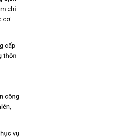
ảm chi
c cơ
ng cấp
g thôn
ển công
iên,
phục vụ