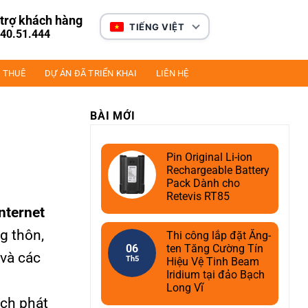
trợ khách hàng
TIẾNG VIỆT
40.51.444
 THUÊ
DỰ ÁN ĐÃ TRIỂN KHAI
LIÊN HỆ
BÀI MỚI
Pin Original Li-ion
Rechargeable Battery
Pack Dành cho
Retevis RT85
Internet
g thôn,
Thi công lắp đặt Ăng-
06
ten Tăng Cường Tín
 và các
Th5
Hiệu Vệ Tinh Beam
Iridium tại đảo Bạch
Long Vĩ
ạch phát