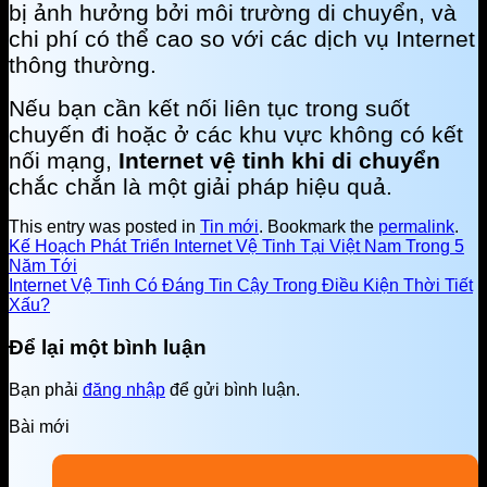
bị ảnh hưởng bởi môi trường di chuyển, và
chi phí có thể cao so với các dịch vụ Internet
thông thường.
Nếu bạn cần kết nối liên tục trong suốt
chuyến đi hoặc ở các khu vực không có kết
nối mạng,
Internet vệ tinh khi di chuyển
chắc chắn là một giải pháp hiệu quả.
This entry was posted in
Tin mới
. Bookmark the
permalink
.
Kế Hoạch Phát Triển Internet Vệ Tinh Tại Việt Nam Trong 5
Năm Tới
Internet Vệ Tinh Có Đáng Tin Cậy Trong Điều Kiện Thời Tiết
Xấu?
Để lại một bình luận
Bạn phải
đăng nhập
để gửi bình luận.
Bài mới