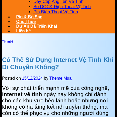
Dây Cáp Ăng Ten Vệ Tinh
Bộ DOCK Điện Thoại Vệ Tinh
Pin Điện Thoại Vệ Tinh
Pin & Bộ Sạc
Cho Thuê
Dự Án Đã Triển Khai
Liên hệ
Tin mới
Có Thể Sử Dụng Internet Vệ Tinh Khi
Di Chuyển Không?
Posted on
15/12/2024
by
Theme Mua
Với sự phát triển mạnh mẽ của công nghệ,
Internet vệ tinh
ngày nay không chỉ dành
cho các khu vực hẻo lánh hoặc những nơi
không có hạ tầng kết nối truyền thống, mà
còn có thể phục vụ cho những người dùng