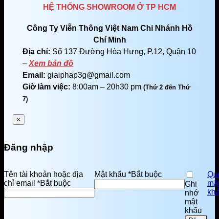
HỆ THỐNG SHOWROOM Ở TP HCM
Công Ty Viễn Thông Việt Nam Chi Nhánh Hồ
Chí Minh
Địa chỉ:
Số 137 Đường Hòa Hưng, P.12, Quận 10
–
Xem bản đồ
Email:
giaiphap3g@gmail.com
Giờ làm việc:
8:00am – 20h30 pm
(Thứ 2 đến Thứ
7)
×
Đăng nhập
Tên tài khoản hoặc địa
Mật khẩu
*
Bắt buộc
Qu
chỉ email
*
Bắt buộc
mậ
Ghi
kh
nhớ
mật
khẩu