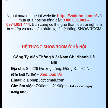
Ngoài mua online tại website
https://vetinhnet.com/
và
mua qua hotline tổng đài:
0386.001.001 –
0974.051.444
. Bạn cũng có thể ghé thăm để trải nghiệm
trực tiếp và mua sản phẩm tại 2 hệ thống SHOWROOM
HỆ THỐNG SHOWROOM Ở HÀ NỘI
Công Ty Viễn Thông Việt Nam Chi Nhánh Hà
Nội
Địa chỉ:
Số 226 Đường Láng, Đống Đa, Hà Nội
–
Xem bản đồ
(Gần Ngã Tư Sở)
Email:
giaiphap3g@gmail.com
Giờ làm việc:
7:00am – 21:00pm
(Tất cả các ngày
trong tuần)