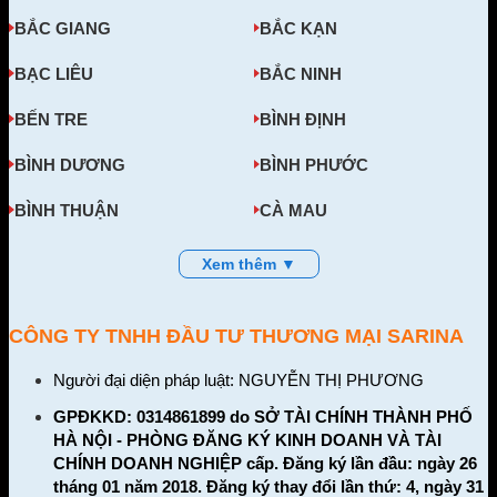
BẮC GIANG
BẮC KẠN
BẠC LIÊU
BẮC NINH
BẾN TRE
BÌNH ĐỊNH
BÌNH DƯƠNG
BÌNH PHƯỚC
BÌNH THUẬN
CÀ MAU
Xem thêm ▼
CÔNG TY TNHH ĐẦU TƯ THƯƠNG MẠI SARINA
Người đại diện pháp luật: NGUYỄN THỊ PHƯƠNG
GPĐKKD: 0314861899 do SỞ TÀI CHÍNH THÀNH PHỐ
HÀ NỘI - PHÒNG ĐĂNG KÝ KINH DOANH VÀ TÀI
CHÍNH DOANH NGHIỆP cấp. Đăng ký lần đầu: ngày 26
tháng 01 năm 2018. Đăng ký thay đổi lần thứ: 4, ngày 31