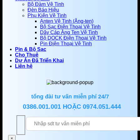
Bộ Đàm Vệ Tinh
Đèn Báo Hiệu
Phụ Kiện Vệ Tinh
Anten Vệ Tinh (Ăng-ten)
Bộ Sạc Điện Thoại Vệ Tinh
Dây Cáp Ăng Ten Vệ Tinh
Bộ DOCK Điện Thoại Vệ Tinh
Pin Điện Thoại Vệ Tinh
Pin & Bộ Sạc
Cho Thuê
Dự Án Đã Triển Khai
Liên hệ
tổng đài tư vấn miễn phí 24/7
0386.001.001
HOẶC
0974.051.444
×