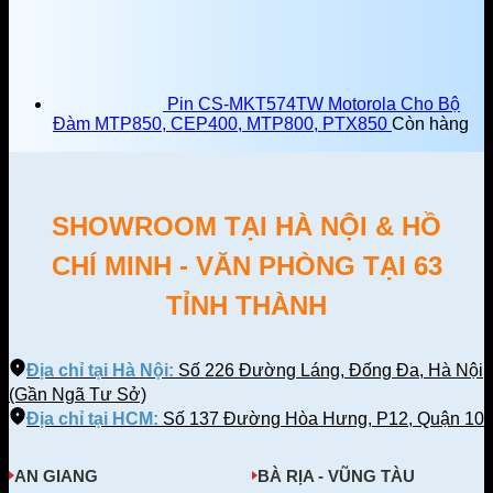
Pin CS-MKT574TW Motorola Cho Bộ
Đàm MTP850, CEP400, MTP800, PTX850
Còn hàng
SHOWROOM TẠI HÀ NỘI & HỒ
CHÍ MINH - VĂN PHÒNG TẠI 63
TỈNH THÀNH
Địa chỉ tại Hà Nội:
Số 226 Đường Láng, Đống Đa, Hà Nội
(Gần Ngã Tư Sở)
Địa chỉ tại HCM:
Số 137 Đường Hòa Hưng, P12, Quận 10
AN GIANG
BÀ RỊA - VŨNG TÀU