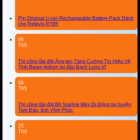
Pin Original Li-ion Rechargeable Battery Pack Dành
cho Retevis RT85
06
Th5
Thi công lắp đặt Ăng-ten Tăng Cường Tín Hiệu Vệ
Tinh Beam Iridium tại đảo Bạch Long Vĩ
06
Th5
Thi công lắp đặt Bộ Starlink Mini Di Động tại huyện
Tam Đảo, tỉnh Vĩnh Phúc
25
Th4