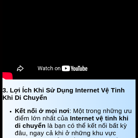
3. Lợi Ích Khi Sử Dụng Internet Vệ Tinh
Khi Di Chuyển
Kết nối ở mọi nơi
: Một trong những ưu
điểm lớn nhất của
Internet vệ tinh khi
di chuyển
là bạn có thể kết nối bất kỳ
đâu, ngay cả khi ở những khu vực