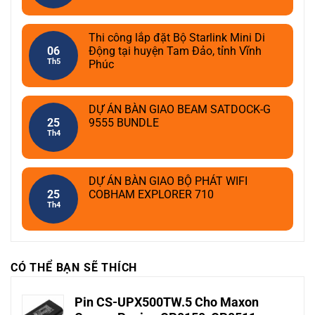
Thi công lắp đặt Bộ Starlink Mini Di
06
Động tại huyện Tam Đảo, tỉnh Vĩnh
Th5
Phúc
DỰ ÁN BÀN GIAO BEAM SATDOCK-G
25
9555 BUNDLE
Th4
DỰ ÁN BÀN GIAO BỘ PHÁT WIFI
25
COBHAM EXPLORER 710
Th4
CÓ THỂ BẠN SẼ THÍCH
Pin CS-UPX500TW.5 Cho Maxon