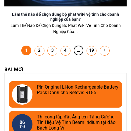
Làm thế nào để chọn đúng bộ phát WiFi vệ tinh cho doanh
nghiệp của bạn?
Làm Thế Nào Để Chọn Đúng Bộ Phát WiFi Vệ Tinh Cho Doanh
Nghiệp Của...
1
2
3
4
…
19
BÀI MỚI
Pin Original Li-ion Rechargeable Battery
Pack Dành cho Retevis RT85
Thi công lắp đặt Ăng-ten Tăng Cường
06
Tín Hiệu Vệ Tinh Beam Iridium tại đảo
Th5
Bạch Long Vĩ