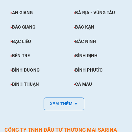
AN GIANG
BÀ RỊA - VŨNG TÀU
BẮC GIANG
BẮC KẠN
BẠC LIÊU
BẮC NINH
BẾN TRE
BÌNH ĐỊNH
BÌNH DƯƠNG
BÌNH PHƯỚC
BÌNH THUẬN
CÀ MAU
XEM THÊM ▼
CÔNG TY TNHH ĐẦU TƯ THƯƠNG MẠI SARINA