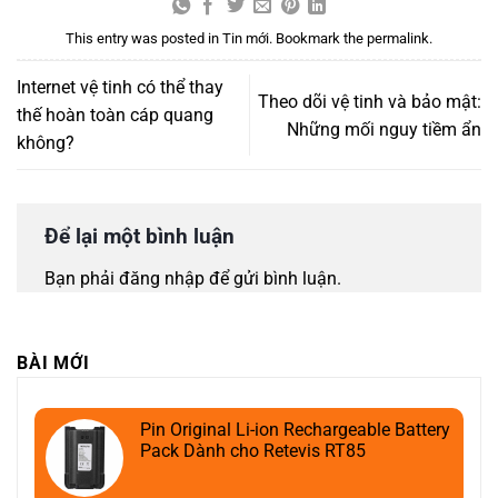
This entry was posted in
Tin mới
. Bookmark the
permalink
.
Internet vệ tinh có thể thay
Theo dõi vệ tinh và bảo mật:
thế hoàn toàn cáp quang
Những mối nguy tiềm ẩn
không?
Để lại một bình luận
Bạn phải
đăng nhập
để gửi bình luận.
BÀI MỚI
Pin Original Li-ion Rechargeable Battery
Pack Dành cho Retevis RT85