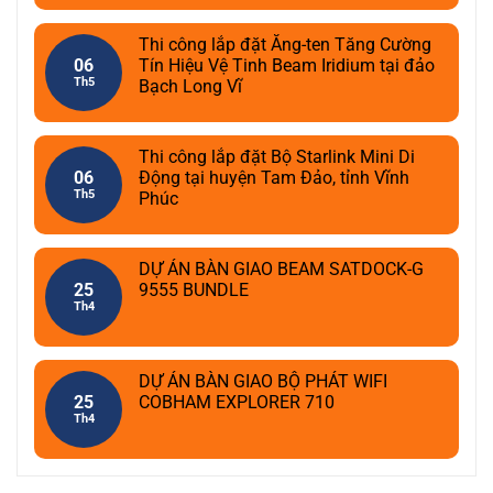
Thi công lắp đặt Ăng-ten Tăng Cường
06
Tín Hiệu Vệ Tinh Beam Iridium tại đảo
Th5
Bạch Long Vĩ
Thi công lắp đặt Bộ Starlink Mini Di
06
Động tại huyện Tam Đảo, tỉnh Vĩnh
Th5
Phúc
DỰ ÁN BÀN GIAO BEAM SATDOCK-G
25
9555 BUNDLE
Th4
DỰ ÁN BÀN GIAO BỘ PHÁT WIFI
25
COBHAM EXPLORER 710
Th4