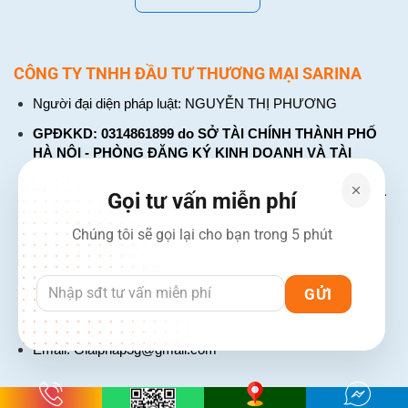
CÔNG TY TNHH ĐẦU TƯ THƯƠNG MẠI SARINA
Người đại diện pháp luật: NGUYỄN THỊ PHƯƠNG
GPĐKKD: 0314861899 do SỞ TÀI CHÍNH THÀNH PHỐ
HÀ NỘI - PHÒNG ĐĂNG KÝ KINH DOANH VÀ TÀI
CHÍNH DOANH NGHIỆP cấp. Đăng ký lần đầu: ngày 26
tháng 01 năm 2018. Đăng ký thay đổi lần thứ: 4, ngày 31
Gọi tư vấn miễn phí
tháng 03 năm 2026
Chúng tôi sẽ gọi lại cho bạn trong 5 phút
226 Đường Láng, Đống Đa, Hà Nội
137 Đường Hòa Hưng, Phường 12, Quận 10, TP. Hồ Chí
Minh
Hotline: 1900 2106 - 0386 001 001
Email:
Giaiphap3g@gmail.com