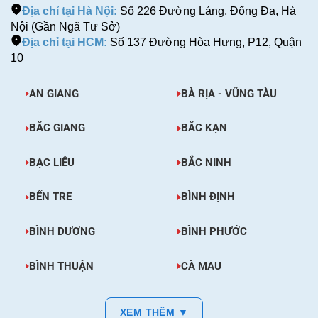
Địa chỉ tại Hà Nội:
Số 226 Đường Láng, Đống Đa, Hà
Nội (Gần Ngã Tư Sở)
Địa chỉ tại HCM:
Số 137 Đường Hòa Hưng, P12, Quận
10
AN GIANG
BÀ RỊA - VŨNG TÀU
BẮC GIANG
BẮC KẠN
BẠC LIÊU
BẮC NINH
BẾN TRE
BÌNH ĐỊNH
BÌNH DƯƠNG
BÌNH PHƯỚC
BÌNH THUẬN
CÀ MAU
XEM THÊM ▼