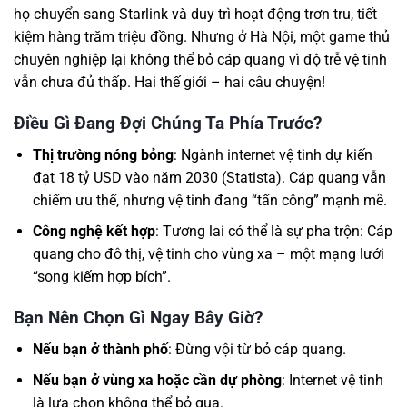
họ chuyển sang Starlink và duy trì hoạt động trơn tru, tiết
kiệm hàng trăm triệu đồng. Nhưng ở Hà Nội, một game thủ
chuyên nghiệp lại không thể bỏ cáp quang vì độ trễ vệ tinh
vẫn chưa đủ thấp. Hai thế giới – hai câu chuyện!
Điều Gì Đang Đợi Chúng Ta Phía Trước?
Thị trường nóng bỏng
: Ngành internet vệ tinh dự kiến
đạt 18 tỷ USD vào năm 2030 (Statista). Cáp quang vẫn
chiếm ưu thế, nhưng vệ tinh đang “tấn công” mạnh mẽ.
Công nghệ kết hợp
: Tương lai có thể là sự pha trộn: Cáp
quang cho đô thị, vệ tinh cho vùng xa – một mạng lưới
“song kiếm hợp bích”.
Bạn Nên Chọn Gì Ngay Bây Giờ?
Nếu bạn ở thành phố
: Đừng vội từ bỏ cáp quang.
Nếu bạn ở vùng xa hoặc cần dự phòng
: Internet vệ tinh
là lựa chọn không thể bỏ qua.