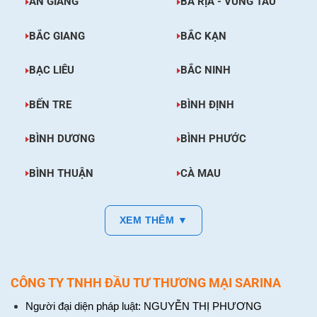
AN GIANG
BÀ RỊA - VŨNG TÀU
BẮC GIANG
BẮC KẠN
BẠC LIÊU
BẮC NINH
BẾN TRE
BÌNH ĐỊNH
BÌNH DƯƠNG
BÌNH PHƯỚC
BÌNH THUẬN
CÀ MAU
XEM THÊM ▼
CÔNG TY TNHH ĐẦU TƯ THƯƠNG MẠI SARINA
Người đại diện pháp luật: NGUYỄN THỊ PHƯƠNG