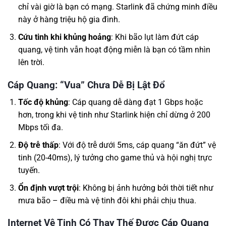
chỉ vài giờ là bạn có mạng. Starlink đã chứng minh điều
này ở hàng triệu hộ gia đình.
Cứu tinh khi khủng hoảng
: Khi bão lụt làm đứt cáp
quang, vệ tinh vẫn hoạt động miễn là bạn có tầm nhìn
lên trời.
Cáp Quang: “Vua” Chưa Dễ Bị Lật Đổ
Tốc độ khủng
: Cáp quang dễ dàng đạt 1 Gbps hoặc
hơn, trong khi vệ tinh như Starlink hiện chỉ dừng ở 200
Mbps tối đa.
Độ trễ thấp
: Với độ trễ dưới 5ms, cáp quang “ăn đứt” vệ
tinh (20-40ms), lý tưởng cho game thủ và hội nghị trực
tuyến.
Ổn định vượt trội
: Không bị ảnh hưởng bởi thời tiết như
mưa bão – điều mà vệ tinh đôi khi phải chịu thua.
Internet Vệ Tinh Có Thay Thế Được Cáp Quang