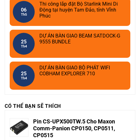
Thi công lắp đặt Bộ Starlink Mini Di
06
Động tại huyện Tam Đảo, tỉnh Vĩnh
Th5
Phúc
DỰ ÁN BÀN GIAO BEAM SATDOCK-G
25
9555 BUNDLE
Th4
DỰ ÁN BÀN GIAO BỘ PHÁT WIFI
25
COBHAM EXPLORER 710
Th4
CÓ THỂ BẠN SẼ THÍCH
Pin CS-UPX500TW.5 Cho Maxon
Comm-Panion CP0150, CP0511,
CP0515